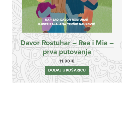
Davor Rostuhar – Rea i Mia –
prva putovanja
11,90
€
DODAJ U KOŠARICU
Jedan odgovor na
“Svečana KEK