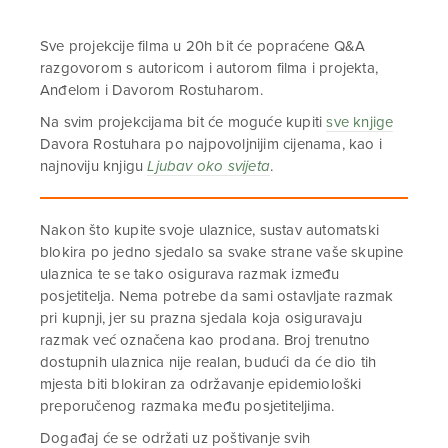
Sve projekcije filma u 20h bit će popraćene Q&A
razgovorom s autoricom i autorom filma i projekta,
Anđelom i Davorom Rostuharom.
Na svim projekcijama bit će moguće kupiti
sve knjige
Davora Rostuhara po najpovoljnijim cijenama, kao i
najnoviju knjigu
Ljubav oko svijeta
.
Nakon što kupite svoje ulaznice, sustav automatski
blokira po jedno sjedalo sa svake strane vaše skupine
ulaznica te se tako osigurava razmak između
posjetitelja. Nema potrebe da sami ostavljate razmak
pri kupnji, jer su prazna sjedala koja osiguravaju
razmak već označena kao prodana. Broj trenutno
dostupnih ulaznica nije realan, budući da će dio tih
mjesta biti blokiran za održavanje epidemiološki
preporučenog razmaka među posjetiteljima.
Događaj će se održati uz poštivanje svih