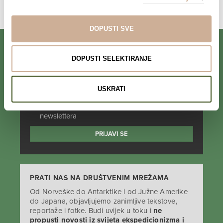
Komentari su zatvoreni.
DOPUSTI SVE
DOPUSTI SELEKTIRANJE
PRIJAVI SE NA NEWSLETTER
USKRATI
Prihvaćam da se moji podaci spremaju u bazu
podataka i koriste u svrhu slanja KEK
newslettera
PRATI NAS NA DRUŠTVENIM MREŽAMA
Od Norveške do Antarktike i od Južne Amerike
do Japana, objavljujemo zanimljive tekstove,
reportaže i fotke. Budi uvijek u toku i
ne
propusti novosti iz svijeta ekspedicionizma i