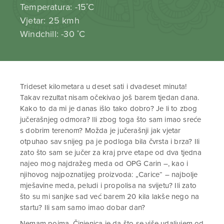
Temperatura: -15˚C
Vjetar: 25 kmh
Windchill: -30 ˚C
Trideset kilometara u deset sati i dvadeset minuta!
Takav rezultat nisam očekivao još barem tjedan dana.
Kako to da mi je danas išlo tako dobro? Je li to zbog
jučerašnjeg odmora? Ili zbog toga što sam imao sreće
s dobrim terenom? Možda je jučerašnji jak vjetar
otpuhao sav snijeg pa je podloga bila čvrsta i brza? Ili
zato što sam se jučer za kraj prve etape od dva tjedna
najeo mog najdražeg meda od OPG Carin –, kao i
njihovog najpoznatijeg proizvoda: „Carice“ – najbolje
mješavine meda, peludi i propolisa na svijetu? Ili zato
što su mi sanjke sad već barem 20 kila lakše nego na
startu? Ili sam samo imao dobar dan?
Nemam pojma. Činjenica je da što se više udaljujem od