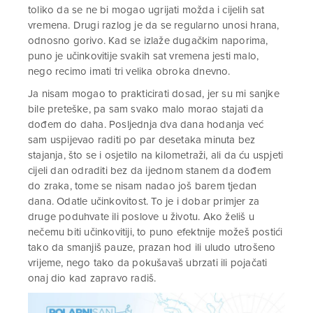
toliko da se ne bi mogao ugrijati možda i cijelih sat
vremena. Drugi razlog je da se regularno unosi hrana,
odnosno gorivo. Kad se izlaže dugačkim naporima,
puno je učinkovitije svakih sat vremena jesti malo,
nego recimo imati tri velika obroka dnevno.
Ja nisam mogao to prakticirati dosad, jer su mi sanjke
bile preteške, pa sam svako malo morao stajati da
dođem do daha. Posljednja dva dana hodanja već
sam uspijevao raditi po par desetaka minuta bez
stajanja, što se i osjetilo na kilometraži, ali da ću uspjeti
cijeli dan odraditi bez da ijednom stanem da dođem
do zraka, tome se nisam nadao još barem tjedan
dana. Odatle učinkovitost. To je i dobar primjer za
druge poduhvate ili poslove u životu. Ako želiš u
nečemu biti učinkovitiji, to puno efektnije možeš postići
tako da smanjiš pauze, prazan hod ili uludo utrošeno
vrijeme, nego tako da pokušavaš ubrzati ili pojačati
onaj dio kad zapravo radiš.