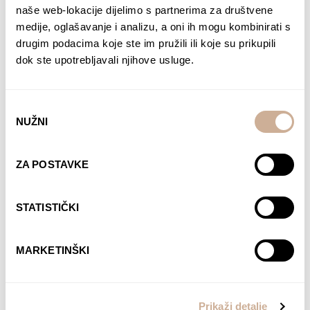
naše web-lokacije dijelimo s partnerima za društvene
medije, oglašavanje i analizu, a oni ih mogu kombinirati s
drugim podacima koje ste im pružili ili koje su prikupili
dok ste upotrebljavali njihove usluge.
Odabir
NUŽNI
pristanka
ZA POSTAVKE
Davor Rostuhar – Polarni san
22,90
€
STATISTIČKI
DODAJ U KOŠARICU
MARKETINŠKI
Prikaži detalje