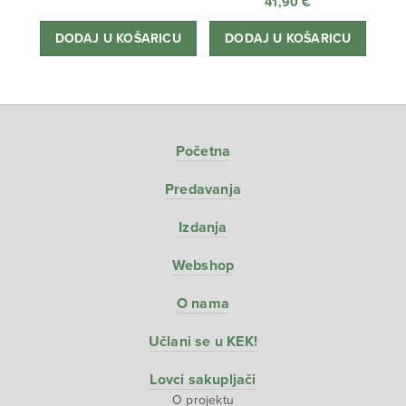
41,90
€
cijena
Trenutna
bila
cijena
DODAJ U KOŠARICU
DODAJ U KOŠARICU
je:
je:
38,80 €.
34,90 €.
Početna
Predavanja
Izdanja
Webshop
O nama
Učlani se u KEK!
Lovci sakupljači
O projektu