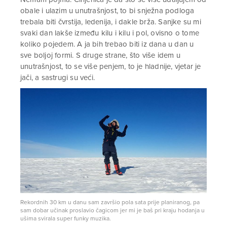
obale i ulazim u unutrašnjost, to bi snježna podloga
trebala biti čvrstija, ledenija, i dakle brža. Sanjke su mi
svaki dan lakše između kilu i kilu i pol, ovisno o tome
koliko pojedem. A ja bih trebao biti iz dana u dan u
sve boljoj formi. S druge strane, što više idem u
unutrašnjost, to se više penjem, to je hladnije, vjetar je
jači, a sastrugi su veći.
Rekordnih 30 km u danu sam završio pola sata prije planiranog, pa
sam dobar učinak proslavio čagicom jer mi je baš pri kraju hodanja u
ušima svirala super funky muzika.