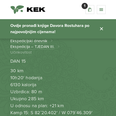
1
Učinkovitost
Ovdje pronađi knjige Davora Rostuhara po
najpovoljnijim cijenama!
Početna stranica
Ekspedicijski dnevnik
Ekspedicija – TJEDAN III.
Učinkovitost
DAN 15
30 km
10h20′ hodanja
6130 kalorija
Uzbrdica: 80 m
Ukupno 285 km
U odnosu na plan: +21 km
Kamp 15: S 82˚20.402′ / W 079˚46.309′