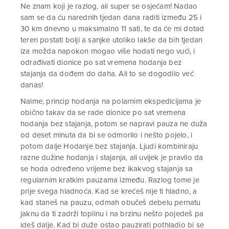
Ne znam koji je razlog, ali super se osjećam! Nadao
sam se da ću narednih tjedan dana raditi između 25 i
30 km dnevno u maksimalno 11 sati, te da će mi dotad
teren postati bolji a sanjke utoliko lakše da bih tjedan
iza možda napokon mogao više hodati nego vući, i
odrađivati dionice po sat vremena hodanja bez
stajanja da dođem do daha. Ali to se dogodilo već
danas!
Naime, princip hodanja na polarnim ekspedicijama je
obično takav da se rade dionice po sat vremena
hodanja bez stajanja, potom se napravi pauza ne duža
od deset minuta da bi se odmorilo i nešto pojelo, i
potom dalje Hodanje bez stajanja. Ljudi kombiniraju
razne dužine hodanja i stajanja, ali uvijek je pravilo da
se hoda određeno vrijeme bez ikakvog stajanja sa
regularnim kratkim pauzama između. Razlog tome je
prije svega hladnoća. Kad se krećeš nije ti hladno, a
kad staneš na pauzu, odmah obučeš debelu pernatu
jaknu da ti zadrži toplinu i na brzinu nešto pojedeš pa
ideš dalje. Kad bi duže ostao pauzirati pothladio bi se