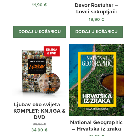
Davor Rostuhar –
11,90
€
Lovci sakupljači
19,90
€
DODAJ U KOŠARICU
DODAJ U KOŠARICU
Ljubav oko svijeta –
KOMPLET: KNJIGA &
DVD
National Geographic
38,80
€
– Hrvatska iz zraka
34,90
€
Izvorna