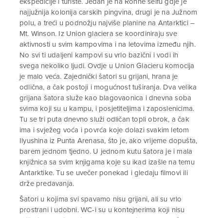
ekspedicije i turiste. Jedan je na Ronne šelfu gdje je
najjužnija kolonija carskih pingvina, drugi je na Južnom
polu, a treći u podnožju najviše planine na Antarktici –
Mt. Winson. Iz Union glaciera se koordiniraju sve
aktivnosti u svim kampovima i na letovima između njih.
No svi ti udaljeni kampovi su vrlo bazični i vodi ih
svega nekoliko ljudi. Ovdje u Union Glacieru komocija
je malo veća. Zajednički šatori su grijani, hrana je
odlična, a čak postoji i mogućnost tuširanja. Dva velika
grijana šatora služe kao blagovaonica i dnevna soba
svima koji su u kampu, i posjetiteljima i zaposlenicima.
Tu se tri puta dnevno služi odličan topli obrok, a čak
ima i svježeg voća i povrća koje dolazi svakim letom
Ilyushina iz Punta Arenasa, što je, ako vrijeme dopušta,
barem jednom tjedno. U jednom kutu šatora je i mala
knjižnica sa svim knjigama koje su ikad izašle na temu
Antarktike. Tu se uvečer ponekad i gledaju filmovi ili
drže predavanja.
Šatori u kojima svi spavamo nisu grijani, ali su vrlo
prostrani i udobni. WC-i su u kontejnerima koji nisu