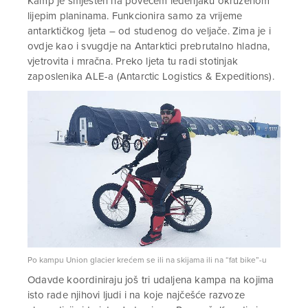
Kamp je smješten na povećem ledenjaku okruženom
lijepim planinama. Funkcionira samo za vrijeme
antarktičkog ljeta – od studenog do veljače. Zima je i
ovdje kao i svugdje na Antarktici prebrutalno hladna,
vjetrovita i mračna. Preko ljeta tu radi stotinjak
zaposlenika ALE-a (Antarctic Logistics & Expeditions).
Po kampu Union glacier krećem se ili na skijama ili na “fat bike”-u
Odavde koordiniraju još tri udaljena kampa na kojima
isto rade njihovi ljudi i na koje najčešće razvoze