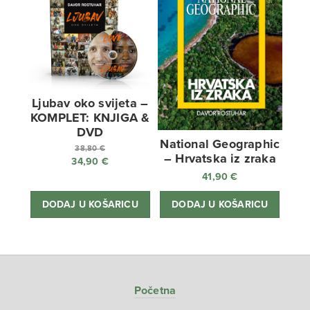
Ljubav oko svijeta –
KOMPLET: KNJIGA &
DVD
National Geographic
38,80
€
– Hrvatska iz zraka
34,90
€
Izvorna
41,90
€
cijena
Trenutna
bila
cijena
DODAJ U KOŠARICU
DODAJ U KOŠARICU
je:
je:
38,80 €.
34,90 €.
Početna