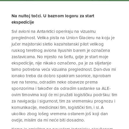
Na nultoj točci. U baznom logoru za start
ekspedicije
Svi avioni na Antarktici operiraju na vizualnu
preglednost. Velika pista na Union Glacieru na koju je
jučer majstorski sletio kazahstanski pilot velikog
ruskog teretnog aviona Ilyushin barem je označena
zastavicama. No mjesto na šelfu, gdje je start moje
ekspedicije, nije nikako označeno, pa je za slijetanje
tamo potrebna veća vizualna preglednost. Dan-dva mi
ionako treba da dobro spakiram saonice, isprobam
sve na terenu, odradim neke obaveze prema
sponzorima i također da odradim sastanke sa ALE-
ovim timovima koji će mi pružati logističku podršku: tim
za navigaciju i sigurnost, tim za vremensku prognozu i
komunikacije, medicinski tim, logistički tim, i sl. A
ukoliko zbog lošeg vremena ostanem još koji dan
ovdje, mislim da mi neće biti dosadno.