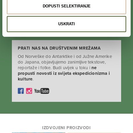
podataka i koriste u svrhu slanja KEK
DOPUSTI SELEKTIRANJE
newslettera
USKRATI
PRATI NAS NA DRUŠTVENIM MREŽAMA
Od Norveške do Antarktike i od Južne Amerike
do Japana, objavljujemo zanimljive tekstove,
reportaže i fotke. Budi uvijek u toku i
ne
propusti novosti iz svijeta ekspedicionizma i
kulture
.
IZDVOJENI PROIZVODI