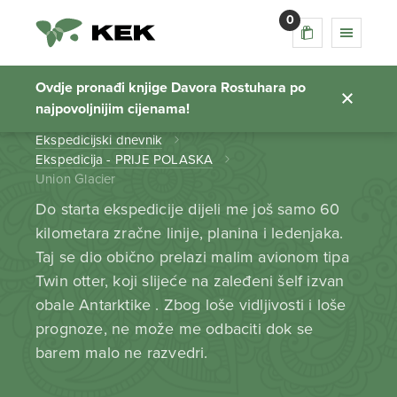
0
Union Glacier
Ovdje pronađi knjige Davora Rostuhara po
najpovoljnijim cijenama!
Početna stranica
Ekspedicijski dnevnik
Ekspedicija - PRIJE POLASKA
Union Glacier
Do starta ekspedicije dijeli me još samo 60
kilometara zračne linije, planina i ledenjaka.
Taj se dio obično prelazi malim avionom tipa
Twin otter, koji slijeće na zaleđeni šelf izvan
obale Antarktike . Zbog loše vidljivosti i loše
prognoze, ne može me odbaciti dok se
barem malo ne razvedri.