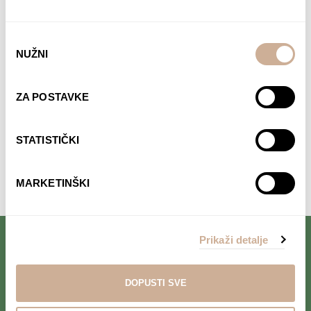
Davor Rostuhar – Polarni san
Odabir
NUŽNI
pristanka
22,90
€
DODAJ U KOŠARICU
ZA POSTAVKE
STATISTIČKI
Komentari su zatvoreni.
MARKETINŠKI
Prikaži detalje
PRIJAVI SE NA NEWSLETTER
DOPUSTI SVE
Prihvaćam da se moji podaci spremaju u bazu