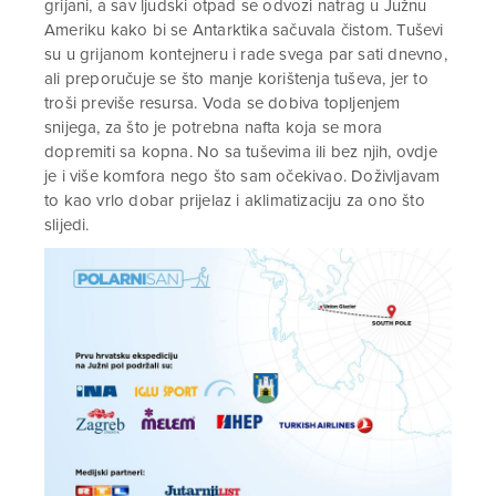
grijani, a sav ljudski otpad se odvozi natrag u Južnu
Ameriku kako bi se Antarktika sačuvala čistom. Tuševi
su u grijanom kontejneru i rade svega par sati dnevno,
ali preporučuje se što manje korištenja tuševa, jer to
troši previše resursa. Voda se dobiva topljenjem
snijega, za što je potrebna nafta koja se mora
dopremiti sa kopna. No sa tuševima ili bez njih, ovdje
je i više komfora nego što sam očekivao. Doživljavam
to kao vrlo dobar prijelaz i aklimatizaciju za ono što
slijedi.