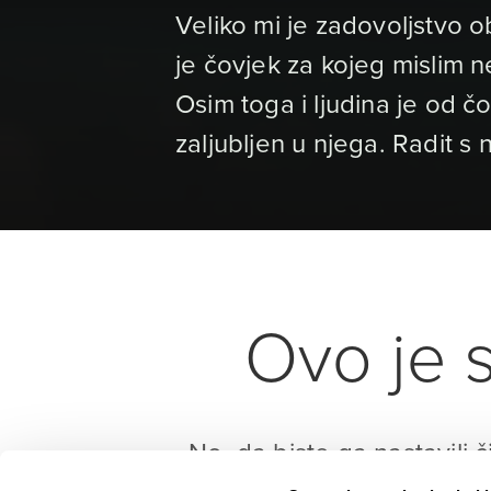
Veliko mi je zadovoljstvo ob
je čovjek za kojeg mislim ne
Osim toga i ljudina je od 
zaljubljen u njega. Radit s n
Ovo je s
No, da biste ga nastavili č