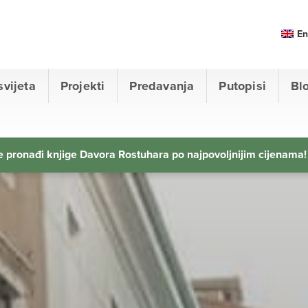
En
svijeta
Projekti
Predavanja
Putopisi
Bl
 pronađi knjige Davora Rostuhara po najpovoljnijim cijenama!