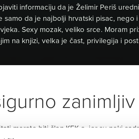
javiti informaciju da je Želimir Periš ured
 samo da je najbolji hrvatski pisac, nego i 
čovjeka. Sexy mozak, veliko srce. Moram pr
jim na knjizi, velka je čast, privilegija i po
igurno zanimljiv 
itati morate biti član KEK-a, jer su neki sad