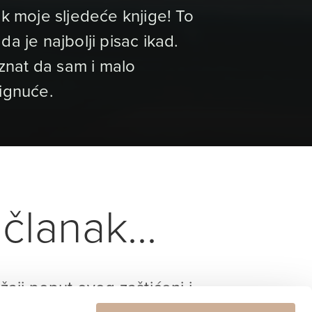
nik moje sljedeće knjige! To
da je najbolji pisac ikad.
iznat da sam i malo
stignuće.
članak...
ržaji poput ovog zaštićeni i