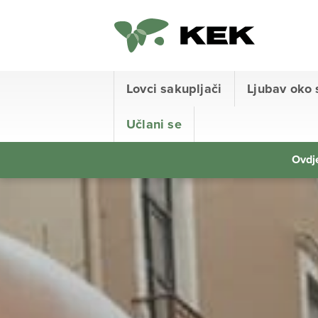
Lovci sakupljači
Ljubav oko 
Učlani se
Ovdje