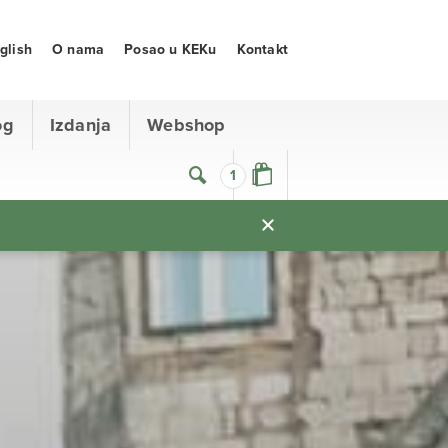
glish
O nama
Posao u KEKu
Kontakt
og
Izdanja
Webshop
1