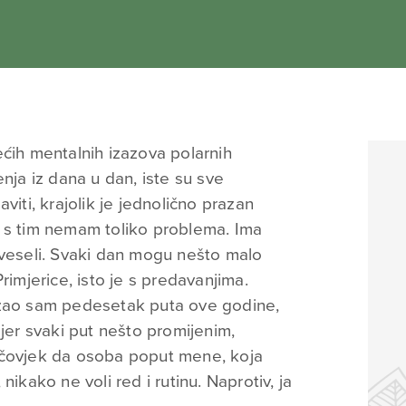
ećih mentalnih izazova polarnih
enja iz dana u dan, iste su sve
viti, krajolik je jednolično prazan
a s tim nemam toliko problema. Ima
 veseli. Svaki dan mogu nešto malo
. Primjerice, isto je s predavanjima.
ržao sam pedesetak puta ove godine,
 jer svaki put nešto promijenim,
 čovjek da osoba poput mene, koja
nikako ne voli red i rutinu. Naprotiv, ja