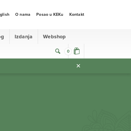
glish
O nama
Posao u KEKu
Kontakt
og
Izdanja
Webshop
0