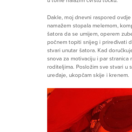
u tome nalazim čvrstu točku.
Dakle, moj dnevni raspored ovdje 
namažem stopala melemom, kompl
šatora da se umijem, operem zube
počnem topiti snijeg i priređivati
stvari unutar šatora. Kad doručkuj
snova za motivaciju i par stranica
roditeljima. Posložim sve stvari u 
uređaje, ukopčam skije i krenem.