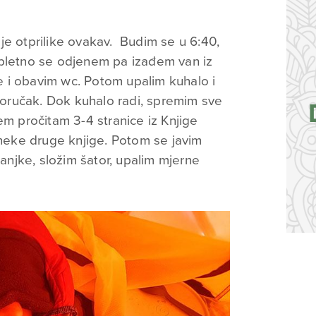
je otprilike ovakav. Budim se u 6:40,
etno se odjenem pa izađem van iz
 i obavim wc. Potom upalim kuhalo i
 doručak. Dok kuhalo radi, spremim sve
em pročitam 3-4 stranice iz Knjige
 neke druge knjige. Potom se javim
sanjke, složim šator, upalim mjerne