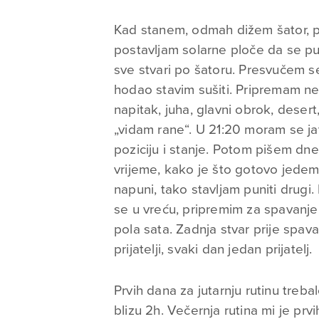
Kad stanem, odmah dižem šator, pa
postavljam solarne ploče da se pu
sve stvari po šatoru. Presvučem s
hodao stavim sušiti. Pripremam ne
napitak, juha, glavni obrok, deser
„vidam rane“. U 21:20 moram se javit
poziciju i stanje. Potom pišem dnev
vrijeme, kako je što gotovo jedem,
napuni, tako stavljam puniti drugi.
se u vreću, pripremim za spavanj
pola sata. Zadnja stvar prije spav
prijatelji, svaki dan jedan prijatelj.
Prvih dana za jutarnju rutinu treb
blizu 2h. Večernja rutina mi je prv