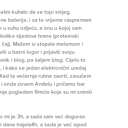
lim kuhalo da se topi snijeg,
ne baterije, i za to vrijeme raspremam
e u suhu odjeću, a onu u kojoj sam
koliko sljedova hrane (proteinski
t, čaj). Mažem si stopala melemom i
i u bazni logor i prijaviti svoju
nik i blog, pa šaljem blog. Cijelo to
 i kako se jedan elektronični uređaj
 Kad ta večernja rutina završi, zavučem
e i onda zovem Anđelu i pričamo bar
anja pogledam filmiće koje su mi snimili
alo mi je 3h, a sada sam već dogurao
ih dana trajala4h, a sada je već ispod