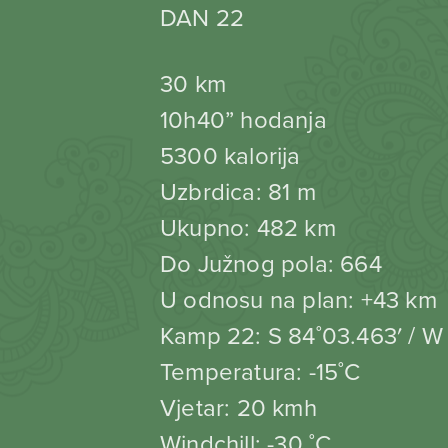
DAN 22
30 km
10h40” hodanja
5300 kalorija
Uzbrdica: 81 m
Ukupno: 482 km
Do Južnog pola: 664
U odnosu na plan: +43 km
Kamp 22: S 84˚03.463′ / W
Temperatura: -15˚C
Vjetar: 20 kmh
Windchill: -30 ˚C