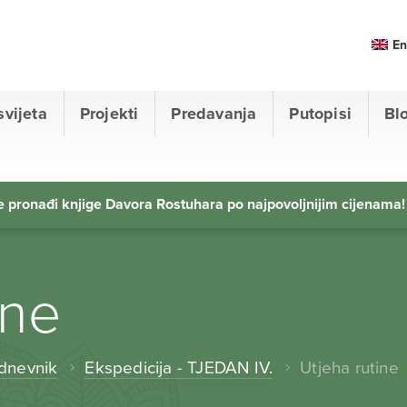
En
svijeta
Projekti
Predavanja
Putopisi
Bl
 pronađi knjige Davora Rostuhara po najpovoljnijim cijenama!
ine
 dnevnik
Ekspedicija - TJEDAN IV.
Utjeha rutine