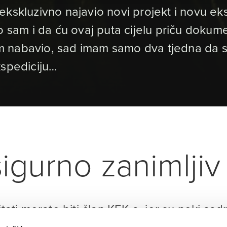
ekskluzivno najavio novi projekt i novu ek
o sam i da ću ovaj puta cijelu priču dokumen
 nabavio, sad imam samo dva tjedna da sk
kspediciju…
igurno zanimljiv 
itati morate biti član KEK-a, jer su neki sad