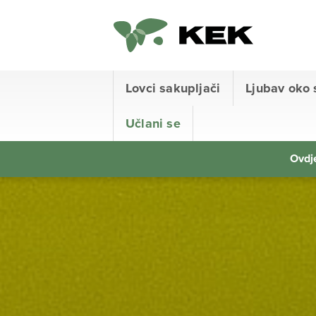
Lovci sakupljači
Ljubav oko 
Učlani se
Ovdje