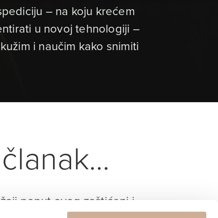
spediciju – na koju krećem
tirati u novoj tehnologiji –
užim i naučim kako snimiti
članak...
ržaji poput ovog zaštićeni i