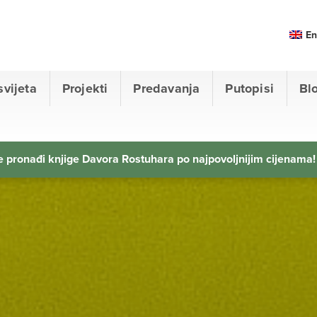
En
svijeta
Projekti
Predavanja
Putopisi
Bl
 pronađi knjige Davora Rostuhara po najpovoljnijim cijenama!