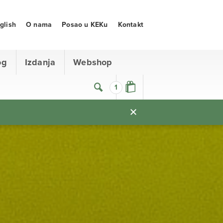
glish
O nama
Posao u KEKu
Kontakt
og
Izdanja
Webshop
1