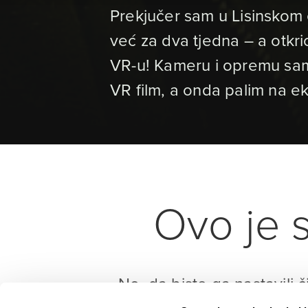
Prekjučer sam u Lisinskom 
već za dva tjedna – a otkri
VR-u! Kameru i opremu sam
VR film, a onda palim na e
Ovo je s
No, da biste ga nastavili č