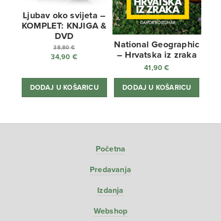
Ljubav oko svijeta –
KOMPLET: KNJIGA &
DVD
National Geographic
38,80
€
– Hrvatska iz zraka
34,90
€
Izvorna
41,90
€
cijena
Trenutna
bila
cijena
DODAJ U KOŠARICU
DODAJ U KOŠARICU
je:
je:
38,80 €.
34,90 €.
Početna
Predavanja
Izdanja
Webshop