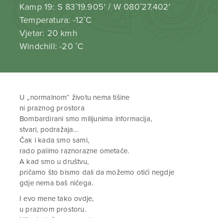
Kamp 19: S 83˚19.905′ / W 080˚27.402′
Temperatura: -12˚C
Vjetar: 20 kmh
Windchill: -20 ˚C
U „normalnom“ životu nema tišine
ni praznog prostora
Bombardirani smo milijunima informacija,
stvari, podražaja…
Čak i kada smo sami,
rado palimo raznorazne ometače.
A kad smo u društvu,
pričamo što bismo dali da možemo otići negdje
gdje nema baš ničega.
I evo mene tako ovdje,
u praznom prostoru.