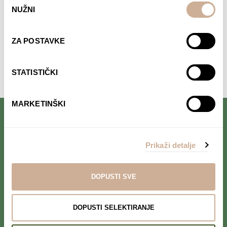
NUŽNI
pristanka
ZA POSTAVKE
Komentari su zatvoreni.
STATISTIČKI
MARKETINŠKI
PRIJAVI SE NA NEWSLETTER
Prikaži detalje
Prihvaćam da se moji podaci spremaju u bazu
podataka i koriste u svrhu slanja KEK
DOPUSTI SVE
newslettera
DOPUSTI SELEKTIRANJE