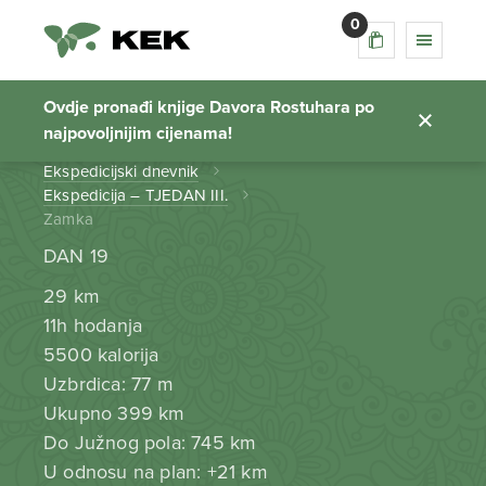
0
Zamka
Ovdje pronađi knjige Davora Rostuhara po
najpovoljnijim cijenama!
Početna stranica
Ekspedicijski dnevnik
Ekspedicija – TJEDAN III.
Zamka
DAN 19
29 km
11h hodanja
5500 kalorija
Uzbrdica: 77 m
Ukupno 399 km
Do Južnog pola: 745 km
U odnosu na plan: +21 km