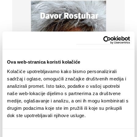
Ova web-stranica koristi kolačiće
Kolačiće upotrebljavamo kako bismo personalizirali
sadržaj i oglase, omogućili značajke društvenih medija i
analizirali promet. Isto tako, podatke o vašoj upotrebi
naše web-lokacije dijelimo s partnerima za društvene
medije, oglašavanje i analizu, a oni ih mogu kombinirati s
drugim podacima koje ste im pružili ili koje su prikupili
dok ste upotrebljavali njihove usluge.
Davor Rostuhar – Polarni san
22,90
€
Odabir
DODAJ U KOŠARICU