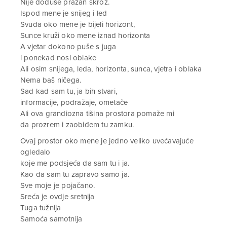
Nije doduše prazan skroz.
Ispod mene je snijeg i led
Svuda oko mene je bijeli horizont,
Sunce kruži oko mene iznad horizonta
A vjetar dokono puše s juga
i ponekad nosi oblake
Ali osim snijega, leda, horizonta, sunca, vjetra i oblaka
Nema baš ničega.
Sad kad sam tu, ja bih stvari,
informacije, podražaje, ometače
Ali ova grandiozna tišina prostora pomaže mi
da prozrem i zaobiđem tu zamku.
Ovaj prostor oko mene je jedno veliko uvećavajuće
ogledalo
koje me podsjeća da sam tu i ja.
Kao da sam tu zapravo samo ja.
Sve moje je pojačano.
Sreća je ovdje sretnija
Tuga tužnija
Samoća samotnija