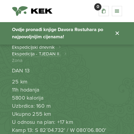
0
Zona
Ovdje pronađi knjige Davora Rostuhara po
najpovoljnijim cijenama!
Početna stranica
Ekspedicijski dnevnik
Ekspedicija - TJEDAN II.
Zona
DAN 13
25 km
11h hodanja
5800 kalorija
Uzbrdica: 160 m
Ukupno 255 km
U odnosu na plan: +17 km
Kamp 13: S 82˚04.732′ / W 080˚06.800′