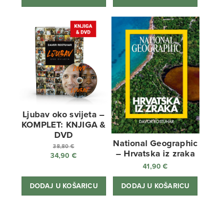
Ljubav oko svijeta –
KOMPLET: KNJIGA &
DVD
National Geographic
38,80
€
– Hrvatska iz zraka
34,90
€
Izvorna
41,90
€
cijena
Trenutna
bila
cijena
DODAJ U KOŠARICU
DODAJ U KOŠARICU
je:
je:
38,80 €.
34,90 €.