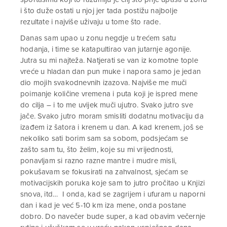
i što duže ostati u njoj jer tada postižu najbolje
rezultate i najviše uživaju u tome što rade.
Danas sam upao u zonu negdje u trećem satu
hodanja, i time se katapultirao van jutarnje agonije.
Jutra su mi najteža. Natjerati se van iz komotne tople
vreće u hladan dan pun muke i napora samo je jedan
dio mojih svakodnevnih izazova. Najviše me muči
poimanje količine vremena i puta koji je ispred mene
do cilja – i to me uvijek muči ujutro. Svako jutro sve
jače. Svako jutro moram smisliti dodatnu motivaciju da
izađem iz šatora i krenem u dan. A kad krenem, još se
nekoliko sati borim sam sa sobom, podsjećam se
zašto sam tu, što želim, koje su mi vrijednosti,
ponavljam si razno razne mantre i mudre misli,
pokušavam se fokusirati na zahvalnost, sjećam se
motivacijskih poruka koje sam to jutro pročitao u Knjizi
snova, itd… I onda, kad se zagrijem i ufuram u naporni
dan i kad je već 5-10 km iza mene, onda postane
dobro. Do navečer bude super, a kad obavim večernje