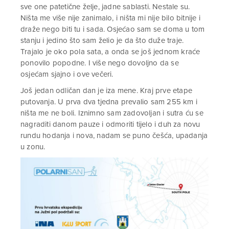
sve one patetične želje, jadne sablasti. Nestale su.
Ništa me više nije zanimalo, i ništa mi nije bilo bitnije i
draže nego biti tu i sada. Osjećao sam se doma u tom
stanju i jedino što sam želio je da što duže traje.
Trajalo je oko pola sata, a onda se još jednom kraće
ponovilo popodne. I više nego dovoljno da se
osjećam sjajno i ove večeri.
Još jedan odličan dan je iza mene. Kraj prve etape
putovanja. U prva dva tjedna prevalio sam 255 km i
ništa me ne boli. Iznimno sam zadovoljan i sutra ću se
nagraditi danom pauze i odmoriti tijelo i duh za novu
rundu hodanja i nova, nadam se puno češća, upadanja
u zonu.