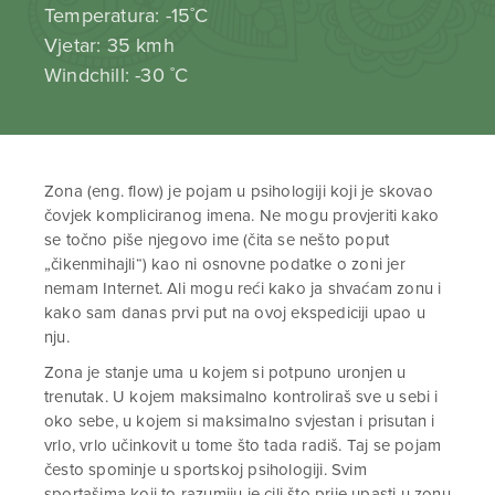
Temperatura: -15˚C
Vjetar: 35 kmh
Windchill: -30 ˚C
Zona (eng. flow) je pojam u psihologiji koji je skovao
čovjek kompliciranog imena. Ne mogu provjeriti kako
se točno piše njegovo ime (čita se nešto poput
„čikenmihajli“) kao ni osnovne podatke o zoni jer
nemam Internet. Ali mogu reći kako ja shvaćam zonu i
kako sam danas prvi put na ovoj ekspediciji upao u
nju.
Zona je stanje uma u kojem si potpuno uronjen u
trenutak. U kojem maksimalno kontroliraš sve u sebi i
oko sebe, u kojem si maksimalno svjestan i prisutan i
vrlo, vrlo učinkovit u tome što tada radiš. Taj se pojam
često spominje u sportskoj psihologiji. Svim
sportašima koji to razumiju je cilj što prije upasti u zonu