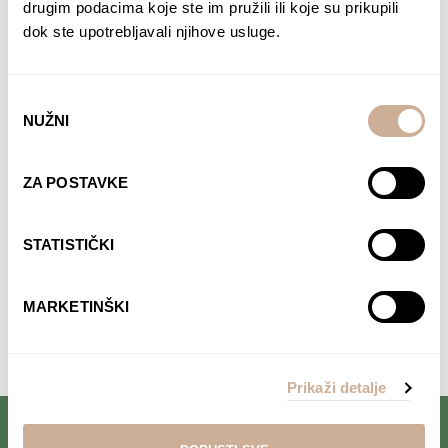
drugim podacima koje ste im pružili ili koje su prikupili
dok ste upotrebljavali njihove usluge.
Odabir
NUŽNI
pristanka
Davor Rostuhar – Polarni san
22,90
€
ZA POSTAVKE
DODAJ U KOŠARICU
STATISTIČKI
MARKETINŠKI
Komentari su zatvoreni.
Prikaži detalje