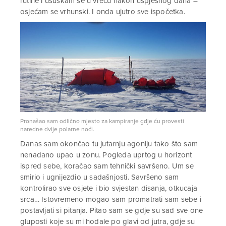
rutine i ušuškam se u vreću nakon uspješnog dana –
osjećam se vrhunski. I onda ujutro sve ispočetka.
Pronašao sam odlično mjesto za kampiranje gdje ću provesti
naredne dvije polarne noći.
Danas sam okončao tu jutarnju agoniju tako što sam
nenadano upao u zonu. Pogleda uprtog u horizont
ispred sebe, koračao sam tehnički savršeno. Um se
smirio i ugnijezdio u sadašnjosti. Savršeno sam
kontrolirao sve osjete i bio svjestan disanja, otkucaja
srca… Istovremeno mogao sam promatrati sam sebe i
postavljati si pitanja. Pitao sam se gdje su sad sve one
gluposti koje su mi hodale po glavi od jutra, gdje su