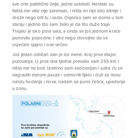
sve one patetične želje, jadne sablasti. Nestale su.
Ništa me više nije zanimalo, i ništa mi nije bilo bitnije i
draže nego biti tu i sada. Osjećao sam se doma u tom
stanju i jedino što sam želio je da što duže traje.
Trajalo je oko pola sata, a onda se još jednom kraće
ponovilo popodne. I više nego dovoljno da se
osjećam sjajno i ove večeri.
Još jedan odličan dan je iza mene. Kraj prve etape
putovanja. U prva dva tjedna prevalio sam 255 km i
ništa me ne boli. Iznimno sam zadovoljan i sutra ću se
nagraditi danom pauze i odmoriti tijelo i duh za novu
rundu hodanja i nova, nadam se puno češća, upadanja
u zonu.