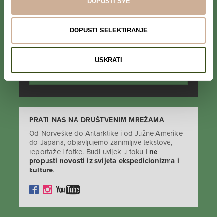
DOPUSTI SVE
PRIJAVI SE NA NEWSLETTER
DOPUSTI SELEKTIRANJE
Prihvaćam da se moji podaci spremaju u bazu
podataka i koriste u svrhu slanja KEK
newslettera
USKRATI
PRATI NAS NA DRUŠTVENIM MREŽAMA
Od Norveške do Antarktike i od Južne Amerike
do Japana, objavljujemo zanimljive tekstove,
reportaže i fotke. Budi uvijek u toku i
ne
propusti novosti iz svijeta ekspedicionizma i
kulture
.