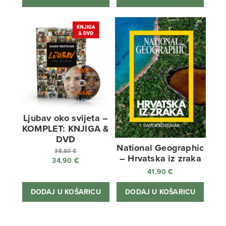
Ljubav oko svijeta –
KOMPLET: KNJIGA &
DVD
National Geographic
38,80
€
– Hrvatska iz zraka
34,90
€
Izvorna
41,90
€
cijena
Trenutna
bila
cijena
DODAJ U KOŠARICU
DODAJ U KOŠARICU
je:
je:
38,80 €.
34,90 €.