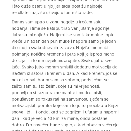
i što duže ostati u njoj jer tada postižu najbolje
rezultate i najviše uživaju u tome što rade.
Danas sam upao u zonu negdje u trećem satu
hodanja, i time se katapultirao van jutarnje agonije.
Jutra su mi najteža. Natjerati se van iz komotne tople
vreće u hladan dan pun muke i napora samo je jedan
dio mojih svakodnevnih izazova. Najviše me muči
poimanje količine vremena i puta koji je ispred mene
do cilja – i to me uvijek muči ujutro. Svako jutro sve
jače. Svako jutro moram smisliti dodatnu motivaciju da
izađem iz šatora i krenem u dan. A kad krenem, još se
nekoliko sati borim sam sa sobom, podsjećam se
zašto sam tu, što želim, koje su mi vrijednosti,
ponavljam si razno razne mantre i mudre misli,
pokušavam se fokusirati na zahvalnost, sjećam se
motivacijskih poruka koje sam to jutro pročitao u Knjizi
snova, itd… I onda, kad se zagrijem i ufuram u naporni
dan i kad je već 5-10 km iza mene, onda postane
dobro. Do navečer bude super, a kad obavim večernje