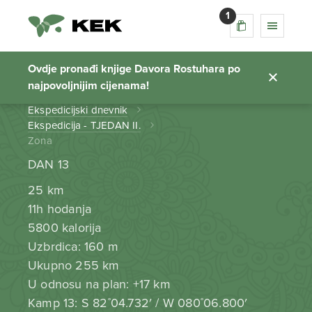
1
Zona
Ovdje pronađi knjige Davora Rostuhara po
najpovoljnijim cijenama!
Početna stranica
Ekspedicijski dnevnik
Ekspedicija - TJEDAN II.
Zona
DAN 13
25 km
11h hodanja
5800 kalorija
Uzbrdica: 160 m
Ukupno 255 km
U odnosu na plan: +17 km
Kamp 13: S 82˚04.732′ / W 080˚06.800′