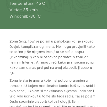
Temperatura: -15˚C
Vjetar: 35 kmh
Windchill: -30 ˚C
Zona (eng. flow) je pojam u psihologiji koji je skovao
čovjek kompliciranog imena. Ne mogu provjeriti kako
se točno piše njegovo ime (čita se nešto poput
„čikenmihajli“) kao ni osnovne podatke o zoni jer
nemam Internet. Ali mogu reći kako ja shvaćam zonu i
kako sam danas prvi put na ovoj ekspediciji upao u
nju.
Zona je stanje uma u kojem si potpuno uronjen u
trenutak. U kojem maksimalno kontroliraš sve u sebi i
oko sebe, u kojem si maksimalno svjestan i prisutan i
vrlo, vrlo učinkovit u tome što tada radiš. Taj se pojam
često spominje u sportskoj psihologiji. Svim
sportašima koji to razumiju je cilj što prije upasti u zonu