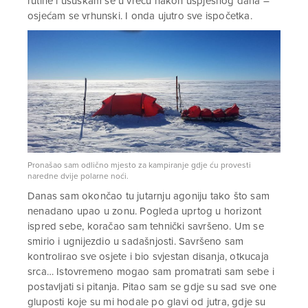
rutine i ušuškam se u vreću nakon uspješnog dana –
osjećam se vrhunski. I onda ujutro sve ispočetka.
Pronašao sam odlično mjesto za kampiranje gdje ću provesti
naredne dvije polarne noći.
Danas sam okončao tu jutarnju agoniju tako što sam
nenadano upao u zonu. Pogleda uprtog u horizont
ispred sebe, koračao sam tehnički savršeno. Um se
smirio i ugnijezdio u sadašnjosti. Savršeno sam
kontrolirao sve osjete i bio svjestan disanja, otkucaja
srca… Istovremeno mogao sam promatrati sam sebe i
postavljati si pitanja. Pitao sam se gdje su sad sve one
gluposti koje su mi hodale po glavi od jutra, gdje su