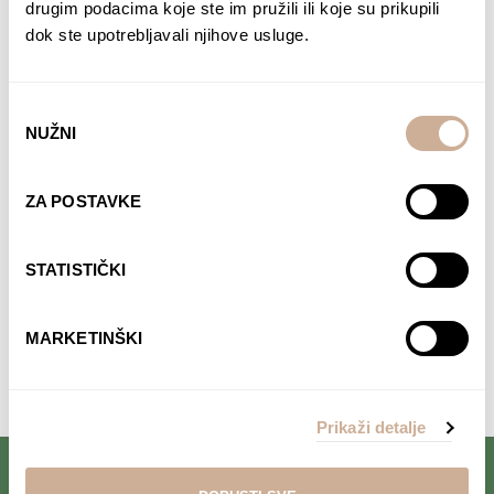
drugim podacima koje ste im pružili ili koje su prikupili
dok ste upotrebljavali njihove usluge.
Odabir
NUŽNI
pristanka
Davor Rostuhar – Polarni san
22,90
€
ZA POSTAVKE
DODAJ U KOŠARICU
STATISTIČKI
MARKETINŠKI
Komentari su zatvoreni.
Prikaži detalje