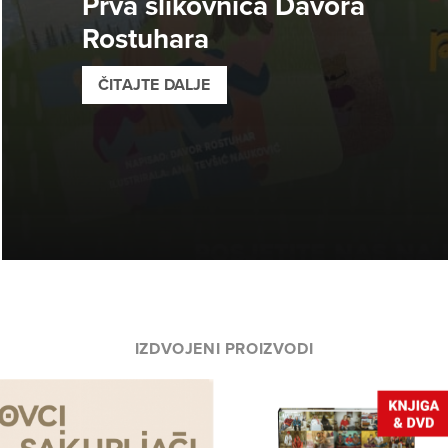
Prva slikovnica Davora
Rostuhara
ČITAJTE DALJE
IZDVOJENI PROIZVODI