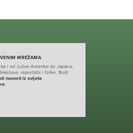
TVENIM MREŽAMA
ike i od Južne Amerike do Japana,
tekstove, reportaže i fotke. Budi
ti novosti iz svijeta
ure
.