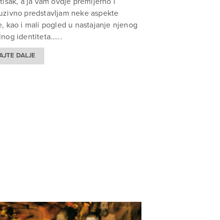
 tisak, a ja vam ovdje premijerno i
uzivno predstavljam neke aspekte
e, kao i mali pogled u nastajanje njenog
lnog identiteta…...
AJTE DALJE