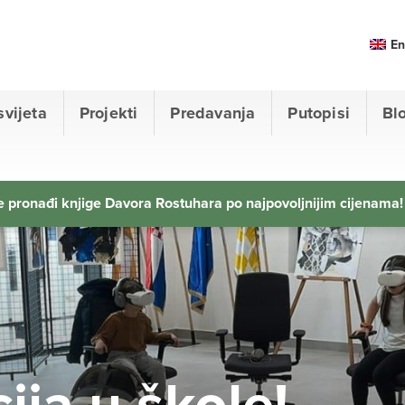
En
svijeta
Projekti
Predavanja
Putopisi
Bl
 pronađi knjige Davora Rostuhara po najpovoljnijim cijenama!