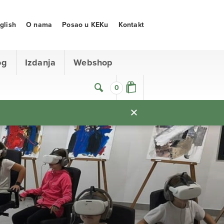
glish
O nama
Posao u KEKu
Kontakt
og
Izdanja
Webshop
0