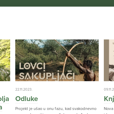
22.11.2023.
09.11.
lja
Odluke
Knj
a
Projekt je ušao u onu fazu, kad svakodnevno
Nova 