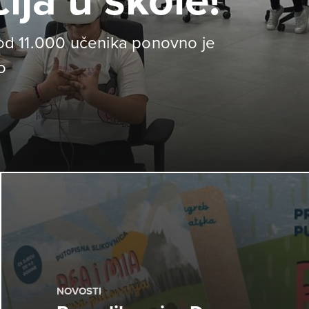
ija u škole!
e od 11.000 učenika ponovno je
o
NOVOSTI