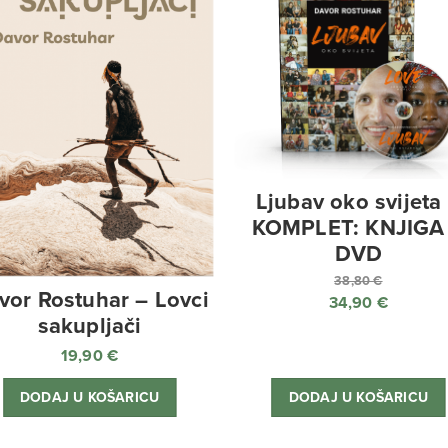
Ljubav oko svijeta
KOMPLET: KNJIGA
DVD
38,80
€
vor Rostuhar – Lovci
34,90
€
Izvorna
sakupljači
cijena
Trenutna
19,90
€
bila
cijena
je:
je:
DODAJ U KOŠARICU
DODAJ U KOŠARICU
38,80 €.
34,90 €.