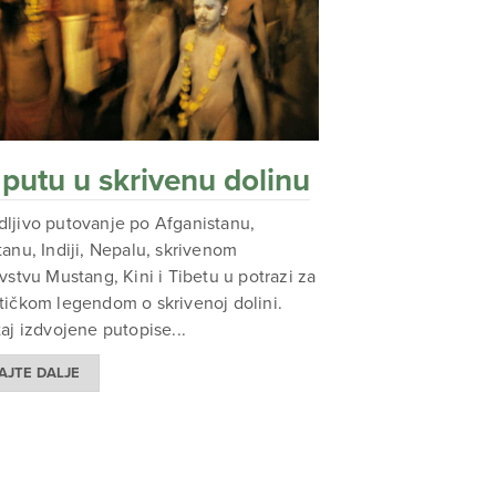
putu u skrivenu dolinu
ljivo putovanje po Afganistanu,
tanu, Indiji, Nepalu, skrivenom
evstvu Mustang, Kini i Tibetu u potrazi za
tičkom legendom o skrivenoj dolini.
taj izdvojene putopise...
AJTE DALJE