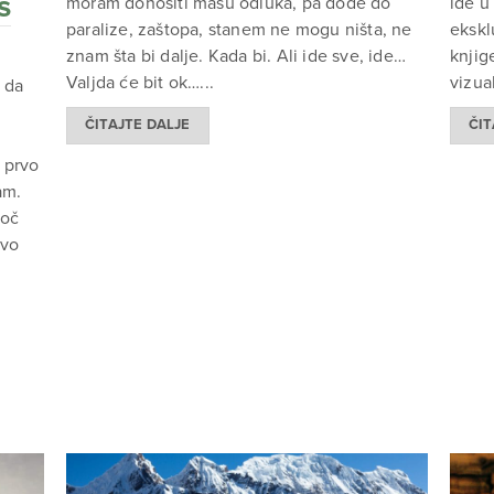
s
moram donositi masu odluka, pa dođe do
ide u
paralize, zaštopa, stanem ne mogu ništa, ne
ekskl
znam šta bi dalje. Kada bi. Ali ide sve, ide…
knjig
Valjda će bit ok…...
vizua
 da
ČITAJTE DALJE
ČIT
 prvo
am.
toč
avo