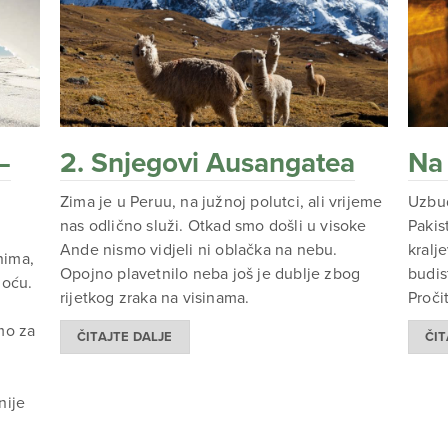
–
2. Snjegovi Ausangatea
Na 
Zima je u Peruu, na južnoj polutci, ali vrijeme
Uzbud
nas odlično služi. Otkad smo došli u visoke
Pakis
Ande nismo vidjeli ni oblačka na nebu.
kralj
nima,
Opojno plavetnilo neba još je dublje zbog
budis
moću.
rijetkog zraka na visinama.
Proči
mo za
ČITAJTE DALJE
ČIT
nije