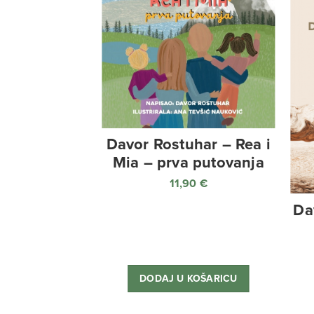
Davor Rostuhar – Rea i
Mia – prva putovanja
11,90
€
Da
DODAJ U KOŠARICU