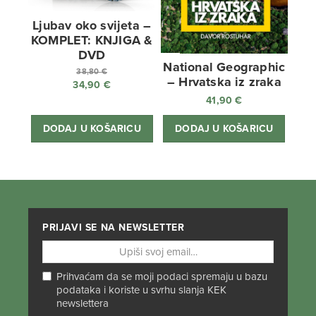
Ljubav oko svijeta –
KOMPLET: KNJIGA &
DVD
National Geographic
38,80
€
– Hrvatska iz zraka
34,90
€
Izvorna
41,90
€
cijena
Trenutna
bila
cijena
DODAJ U KOŠARICU
DODAJ U KOŠARICU
je:
je:
38,80 €.
34,90 €.
PRIJAVI SE NA NEWSLETTER
Prihvaćam da se moji podaci spremaju u bazu
podataka i koriste u svrhu slanja KEK
newslettera