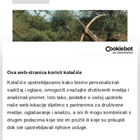
Ova web-stranica koristi kolačiće
22.11.2023.
Kolačiće upotrebljavamo kako bismo personalizirali
Odluke
sadržaj i oglase, omogućili značajke društvenih medija i
Projekt je ušao u onu fazu, kad svakodnevno moram
analizirali promet. Isto tako, podatke o vašoj upotrebi
donositi masu odluka, pa dođe do paralize, zaštopa,
naše web-lokacije dijelimo s partnerima za društvene
stanem ne mogu ništa, ne znam šta bi dalje. Kada bi. Ali
medije, oglašavanje i analizu, a oni ih mogu kombinirati s
ide sve, ide… Valjda će bit ok…...
drugim podacima koje ste im pružili ili koje su prikupili
ČITAJTE DALJE
dok ste upotrebljavali njihove usluge.