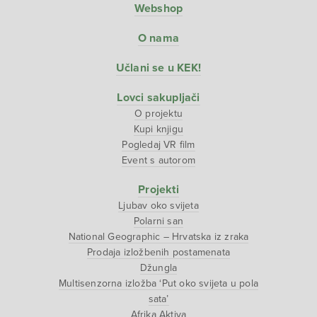
Webshop
O nama
Učlani se u KEK!
Lovci sakupljači
O projektu
Kupi knjigu
Pogledaj VR film
Event s autorom
Projekti
Ljubav oko svijeta
Polarni san
National Geographic – Hrvatska iz zraka
Prodaja izložbenih postamenata
Džungla
Multisenzorna izložba ‘Put oko svijeta u pola
sata’
Afrika Aktiva