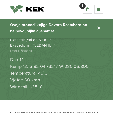
1
Dan u šatoru
Ovdje pronađi knjige Davora Rostuhara po
najpovoljnijim cijenama!
Početna stranica
Ekspedicijski dnevnik
Ekspedicija - TJEDAN II.
Dan u šatoru
Dan 14
Kamp 13: S 82˚04.732′ / W 080˚06.800′
Temperatura: -15˚C
Vjetar: 60 kmh
Windchill: -35 ˚C