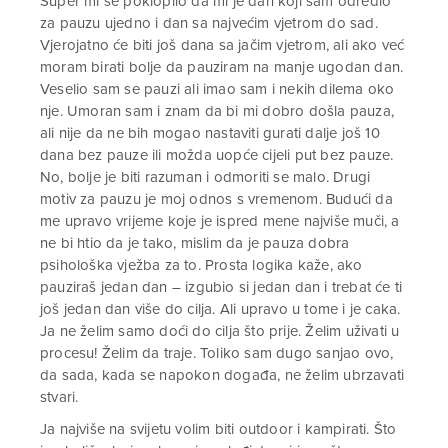
Super mi se poklopilo da mi je dan koji sam odredio
za pauzu ujedno i dan sa najvećim vjetrom do sad.
Vjerojatno će biti još dana sa jačim vjetrom, ali ako već
moram birati bolje da pauziram na manje ugodan dan.
Veselio sam se pauzi ali imao sam i nekih dilema oko
nje. Umoran sam i znam da bi mi dobro došla pauza,
ali nije da ne bih mogao nastaviti gurati dalje još 10
dana bez pauze ili možda uopće cijeli put bez pauze.
No, bolje je biti razuman i odmoriti se malo. Drugi
motiv za pauzu je moj odnos s vremenom. Budući da
me upravo vrijeme koje je ispred mene najviše muči, a
ne bi htio da je tako, mislim da je pauza dobra
psihološka vježba za to. Prosta logika kaže, ako
pauziraš jedan dan – izgubio si jedan dan i trebat će ti
još jedan dan više do cilja. Ali upravo u tome i je caka.
Ja ne želim samo doći do cilja što prije. Želim uživati u
procesu! Želim da traje. Toliko sam dugo sanjao ovo,
da sada, kada se napokon događa, ne želim ubrzavati
stvari.
Ja najviše na svijetu volim biti outdoor i kampirati. Što