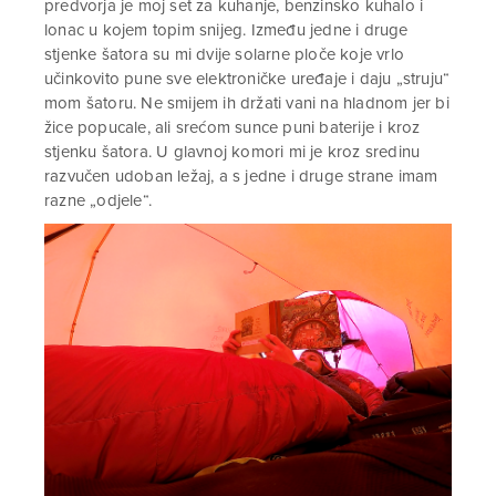
predvorja je moj set za kuhanje, benzinsko kuhalo i
lonac u kojem topim snijeg. Između jedne i druge
stjenke šatora su mi dvije solarne ploče koje vrlo
učinkovito pune sve elektroničke uređaje i daju „struju“
mom šatoru. Ne smijem ih držati vani na hladnom jer bi
žice popucale, ali srećom sunce puni baterije i kroz
stjenku šatora. U glavnoj komori mi je kroz sredinu
razvučen udoban ležaj, a s jedne i druge strane imam
razne „odjele“.