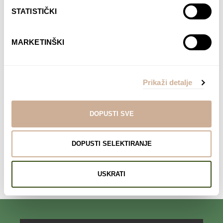
STATISTIČKI
MARKETINŠKI
Davor Rostuhar – Polarni san
Prikaži detalje
22,90
€
DODAJ U KOŠARICU
DOPUSTI SVE
DOPUSTI SELEKTIRANJE
Komentari su zatvoreni.
USKRATI