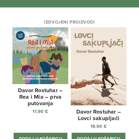
IZDVOJENI PROIZVODI
Davor Rostuhar –
Rea i Mia – prva
putovanja
Davor Rostuhar –
11,90
€
Lovci sakupljači
19,90
€
DODAJ U KOŠARICU
DODAJ U KOŠARICU