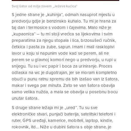
Svoj šator od milja zovem „Ježeva kućica“
S jedne strane je „kuhinja“, odmah nasuprot mjestu u
predvorju gdje je benzinsko kuhalo. Tu mi je hrana za
taj dan i termosice s vodom i čajevima. Malo niže je
„kupaonica“ – tu mi stoji vrećica sa lijekovima i svim
preparatima za njegu stopala i lica, brzosušeći ručnik,
četkica i pasta za zube, sapun. Imam i mali rasklopivi
lavor u koju si napunim vode kad se perem, ali ne
perem se u glavnoj komori nego u predvorju, u rupi u
snijegu. Tu su i wc papir i boca za uriniranje. Proces
odlaska na wc je dugotrajan, jer se moram kompletno
obući u punu ratnu spremu da bih izašao van iz šatora,
makar i svega par minuta. Zato se van šatora obavlja
samo velika nužda, a mala se obavlja u posebnu bocu
unutar šatora.
S druge strane ležaja mi je „ured“. Tu su sve
elektroničke stvari, punjači baterija, satelitski telefoni i
ruter, GPS uređaji, kamerice, mobiteli, laptop, kindle,
rokovnik, itd… Niže u dubini šatora s obje strane, je