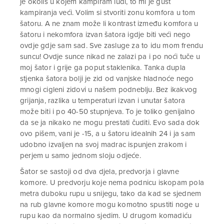
je okoliš u kojem kampiram luđi, to mi je gušt
kampiranja veći. Volim si stvoriti zonu komfora u tom
šatoru. A ne znam može li kontrast između komfora u
šatoru i nekomfora izvan šatora igdje biti veći nego
ovdje gdje sam sad. Sve zasluge za to idu mom frendu
suncu! Ovdje sunce nikad ne zalazi pa i po noći tuče u
moj šator i grije ga poput staklenika. Tanka dupla
stjenka šatora bolji je zid od vanjske hladnoće nego
mnogi cigleni zidovi u našem podneblju. Bez ikakvog
grijanja, razlika u temperaturi izvan i unutar šatora
može biti i po 40-50 stupnjeva. To je toliko genijalno
da se ja nikako ne mogu prestati čuditi. Evo sada dok
ovo pišem, vani je -15, a u šatoru idealnih 24 i ja sam
udobno izvaljen na svoj madrac ispunjen zrakom i
perjem u samo jednom sloju odjeće.
Šator se sastoji od dva djela, predvorja i glavne
komore. U predvorju koje nema podnicu iskopam pola
metra duboku rupu u snijegu, tako da kad se sjednem
na rub glavne komore mogu komotno spustiti noge u
rupu kao da normalno sjedim. U drugom komadiću