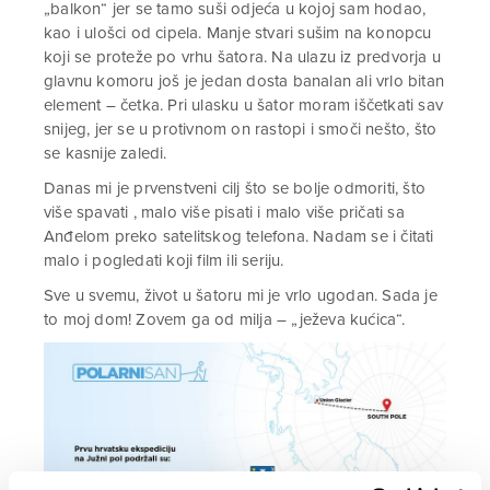
„balkon“ jer se tamo suši odjeća u kojoj sam hodao,
kao i ulošci od cipela. Manje stvari sušim na konopcu
koji se proteže po vrhu šatora. Na ulazu iz predvorja u
glavnu komoru još je jedan dosta banalan ali vrlo bitan
element – četka. Pri ulasku u šator moram iščetkati sav
snijeg, jer se u protivnom on rastopi i smoči nešto, što
se kasnije zaledi.
Danas mi je prvenstveni cilj što se bolje odmoriti, što
više spavati , malo više pisati i malo više pričati sa
Anđelom preko satelitskog telefona. Nadam se i čitati
malo i pogledati koji film ili seriju.
Sve u svemu, život u šatoru mi je vrlo ugodan. Sada je
to moj dom! Zovem ga od milja – „ježeva kućica“.