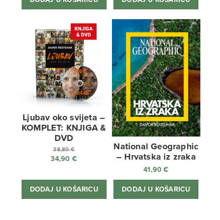
Ljubav oko svijeta –
KOMPLET: KNJIGA &
DVD
National Geographic
38,80
€
– Hrvatska iz zraka
34,90
€
Izvorna
41,90
€
cijena
Trenutna
bila
cijena
DODAJ U KOŠARICU
DODAJ U KOŠARICU
je:
je:
38,80 €.
34,90 €.