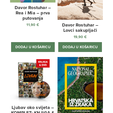
Davor Rostuhar –
Rea i Mia – prva
putovanja
Davor Rostuhar –
11,90
€
Lovci sakupljači
19,90
€
DODAJ U KOŠARICU
DODAJ U KOŠARICU
Ljubav oko svijeta –
KOMPLET: KNJIGA &