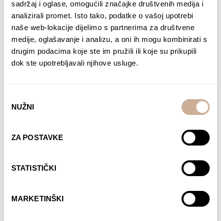
sadržaj i oglase, omogućili značajke društvenih medija i
analizirali promet. Isto tako, podatke o vašoj upotrebi
naše web-lokacije dijelimo s partnerima za društvene
medije, oglašavanje i analizu, a oni ih mogu kombinirati s
drugim podacima koje ste im pružili ili koje su prikupili
dok ste upotrebljavali njihove usluge.
Odabir
NUŽNI
pristanka
ZA POSTAVKE
Davor Rostuhar – Polarni san
STATISTIČKI
22,90
€
DODAJ U KOŠARICU
MARKETINŠKI