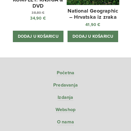
DVD
National Geographic
38,80
€
– Hrvatska iz zraka
34,90
€
Izvorna
41,90
€
cijena
Trenutna
bila
cijena
DODAJ U KOŠARICU
DODAJ U KOŠARICU
je:
je:
38,80 €.
34,90 €.
Početna
Predavanja
Izdanja
Webshop
O nama