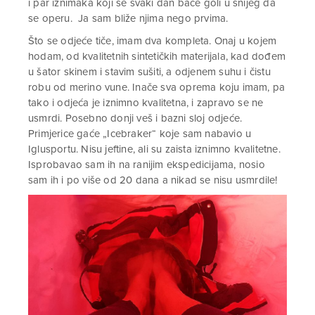
i par iznimaka koji se svaki dan bace goli u snijeg da
se operu. Ja sam bliže njima nego prvima.
Što se odjeće tiče, imam dva kompleta. Onaj u kojem
hodam, od kvalitetnih sintetičkih materijala, kad dođem
u šator skinem i stavim sušiti, a odjenem suhu i čistu
robu od merino vune. Inače sva oprema koju imam, pa
tako i odjeća je iznimno kvalitetna, i zapravo se ne
usmrdi. Posebno donji veš i bazni sloj odjeće.
Primjerice gaće „Icebraker“ koje sam nabavio u
Iglusportu. Nisu jeftine, ali su zaista iznimno kvalitetne.
Isprobavao sam ih na ranijim ekspedicijama, nosio
sam ih i po više od 20 dana a nikad se nisu usmrdile!