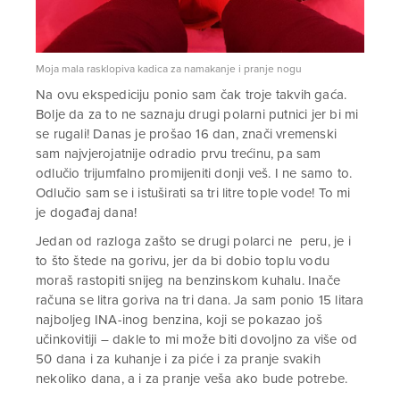
Moja mala rasklopiva kadica za namakanje i pranje nogu
Na ovu ekspediciju ponio sam čak troje takvih gaća.
Bolje da za to ne saznaju drugi polarni putnici jer bi mi
se rugali! Danas je prošao 16 dan, znači vremenski
sam najvjerojatnije odradio prvu trećinu, pa sam
odlučio trijumfalno promijeniti donji veš. I ne samo to.
Odlučio sam se i istuširati sa tri litre tople vode! To mi
je događaj dana!
Jedan od razloga zašto se drugi polarci ne peru, je i
to što štede na gorivu, jer da bi dobio toplu vodu
moraš rastopiti snijeg na benzinskom kuhalu. Inače
računa se litra goriva na tri dana. Ja sam ponio 15 litara
najboljeg INA-inog benzina, koji se pokazao još
učinkovitiji – dakle to mi može biti dovoljno za više od
50 dana i za kuhanje i za piće i za pranje svakih
nekoliko dana, a i za pranje veša ako bude potrebe.