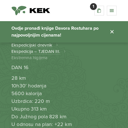
1
Ekstremna higijena
Ovdje pronađi knjige Davora Rostuhara po
najpovoljnijim cijenama!
Početna stranica
Ekspedicijski dnevnik
Ekspedicija – TJEDAN III.
Ekstremna higijena
DAN 16
28 km
10h30′ hodanja
5600 kalorija
Uzbrdica: 220 m
Ukupno 313 km
Do Južnog pola 828 km
U odnosu na plan: +22 km