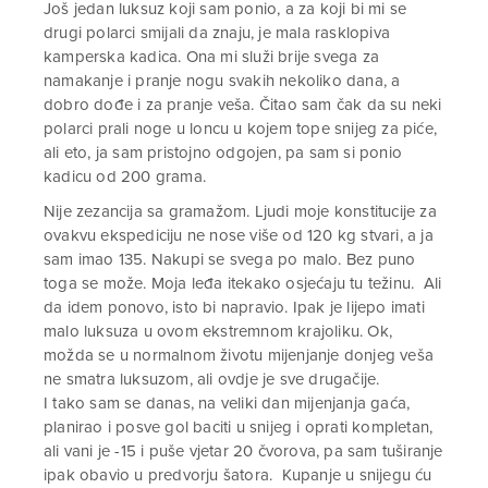
Još jedan luksuz koji sam ponio, a za koji bi mi se
drugi polarci smijali da znaju, je mala rasklopiva
kamperska kadica. Ona mi služi brije svega za
namakanje i pranje nogu svakih nekoliko dana, a
dobro dođe i za pranje veša. Čitao sam čak da su neki
polarci prali noge u loncu u kojem tope snijeg za piće,
ali eto, ja sam pristojno odgojen, pa sam si ponio
kadicu od 200 grama.
Nije zezancija sa gramažom. Ljudi moje konstitucije za
ovakvu ekspediciju ne nose više od 120 kg stvari, a ja
sam imao 135. Nakupi se svega po malo. Bez puno
toga se može. Moja leđa itekako osjećaju tu težinu. Ali
da idem ponovo, isto bi napravio. Ipak je lijepo imati
malo luksuza u ovom ekstremnom krajoliku. Ok,
možda se u normalnom životu mijenjanje donjeg veša
ne smatra luksuzom, ali ovdje je sve drugačije.
I tako sam se danas, na veliki dan mijenjanja gaća,
planirao i posve gol baciti u snijeg i oprati kompletan,
ali vani je -15 i puše vjetar 20 čvorova, pa sam tuširanje
ipak obavio u predvorju šatora. Kupanje u snijegu ću