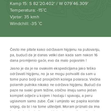
Kamp 15: S 82˚20.402′ / W 079˚46.309′
Temperatura: -15˚C
Vjetar: 35 kmh
Windchill: -35 ˚C
Često me pitate kako održavam higijenu na putovanju,
pa, budući da je danas veliki dan kada sam nakon 16
dana promijenio gaće, evo da malo pojasnim !
Jasno je da je na ovakvim ekspedicijama jako teško
održavati higijenu, no ja se mogu pohvaliti da sam u
tome puno bolji od prosječnih kolega polaraca. Većina
polarnih putnika nikako ne održava higijenu. Budući da
paze na svaki gram težine, obično imaju samo jedan
komplet odjeće u kojem i hodaju i spavaju, a peru
uglavnom samo zube. Čak i umjesto wc papira koriste
snijeg, da bi i na tome uštedjeli. Moram priznati da ima