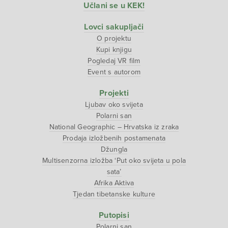
Učlani se u KEK!
Lovci sakupljači
O projektu
Kupi knjigu
Pogledaj VR film
Event s autorom
Projekti
Ljubav oko svijeta
Polarni san
National Geographic – Hrvatska iz zraka
Prodaja izložbenih postamenata
Džungla
Multisenzorna izložba ‘Put oko svijeta u pola
sata’
Afrika Aktiva
Tjedan tibetanske kulture
Putopisi
Polarni san