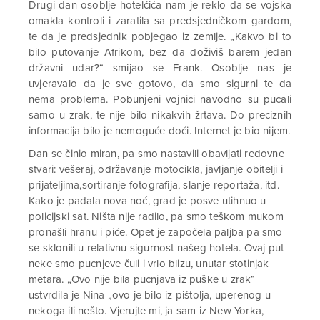
Drugi dan osoblje hotelčića nam je reklo da se vojska
omakla kontroli i zaratila sa predsjedničkom gardom,
te da je predsjednik pobjegao iz zemlje. „Kakvo bi to
bilo putovanje Afrikom, bez da doživiš barem jedan
državni udar?“ smijao se Frank. Osoblje nas je
uvjeravalo da je sve gotovo, da smo sigurni te da
nema problema. Pobunjeni vojnici navodno su pucali
samo u zrak, te nije bilo nikakvih žrtava. Do preciznih
informacija bilo je nemoguće doći. Internet je bio nijem.
Dan se činio miran, pa smo nastavili obavljati redovne
stvari: vešeraj, održavanje motocikla, javljanje obitelji i
prijateljima,sortiranje fotografija, slanje reportaža, itd.
Kako je padala nova noć, grad je posve utihnuo u
policijski sat. Ništa nije radilo, pa smo teškom mukom
pronašli hranu i piće. Opet je započela paljba pa smo
se sklonili u relativnu sigurnost našeg hotela. Ovaj put
neke smo pucnjeve čuli i vrlo blizu, unutar stotinjak
metara. „Ovo nije bila pucnjava iz puške u zrak“
ustvrdila je Nina „ovo je bilo iz pištolja, uperenog u
nekoga ili nešto. Vjerujte mi, ja sam iz New Yorka,