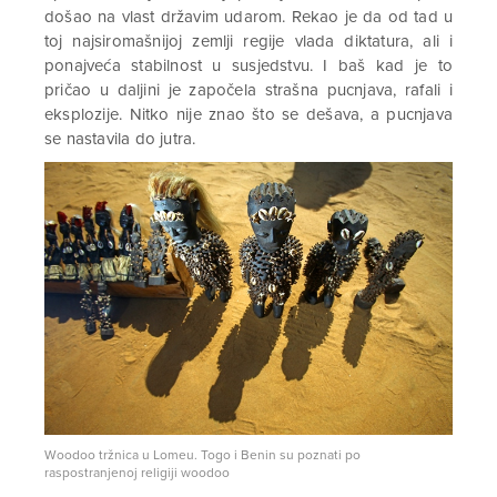
došao na vlast državim udarom. Rekao je da od tad u
toj najsiromašnijoj zemlji regije vlada diktatura, ali i
ponajveća stabilnost u susjedstvu. I baš kad je to
pričao u daljini je započela strašna pucnjava, rafali i
eksplozije. Nitko nije znao što se dešava, a pucnjava
se nastavila do jutra.
Woodoo tržnica u Lomeu. Togo i Benin su poznati po
raspostranjenoj religiji woodoo