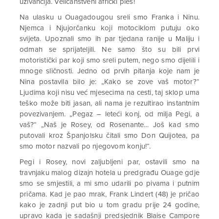
uživancija. Veličanstveni afrički ples!
Na ulasku u Ouagadougou sreli smo Franka i Ninu.
Njemca i Njujorčanku koji motociklom putuju oko
svijeta. Upoznali smo ih par tjedana ranije u Maliju i
odmah se sprijateljili. Ne samo što su bili prvi
motoristički par koji smo sreli putem, nego smo dijelili i
mnoge sličnosti. Jedno od prvih pitanja koje nam je
Nina postavila bilo je: „Kako se zove vaš motor?“
Ljudima koji nisu već mjesecima na cesti, taj sklop uma
teško može biti jasan, ali nama je rezultirao instantnim
povezivanjem. „Pegaz – leteći konj, od milja Pegi, a
vaš?“ „Naš je Rosey, od Rosenante… Još kad smo
putovali kroz Španjolsku čitali smo Don Quijotea, pa
smo motor nazvali po njegovom konju!“.
Pegi i Rosey, novi zaljubljeni par, ostavili smo na
travnjaku malog dizajn hotela u predgrađu Ouage gdje
smo se smjestili, a mi smo udarili po pivama i putnim
pričama. Kad je pao mrak, Frank Lindert (48) je pričao
kako je zadnji put bio u tom gradu prije 24 godine,
upravo kada je sadašnji predsjednik Blaise Campore