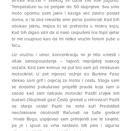
afrička vrućina – svakog se dana sve više jogunio.
Temperature su se penjale do 50 stupnjeva. Svu smo
moto opremu osim jakni i kaciga već davno poslali
doma, a i ta dva rekvizita smo jedva podnosili. Kad bih
obukao jaknu, majica bi se pretvorila u mokru krpu.
Kad bih digao vizir da si malo raspušem lice topli vjetar
bi me osupnuo kao da mi netko vrućim fenom puše u
facu.
Uz vrućinu i umor, koncentraciju mi je htio omesti i
višak samopouzdanja – najveći neprijatelj svakog
vozača. Kad sam krenuo na put bio sam još neiskusan
motociklist. U pet mjeseci vožnje do Burkine Faso
stekao sam grif i osjećaj za motor i cestu. Stoga sam
se dodatno pokušavao prisjetiti pravila koja sam si
zadao kad sam nabavio motocikl: Paziti! Uvijek biti
budan! Oduzimati gas! Često gledati u retrovizor! Paziti
na stanje ceste! Paziti na mrtvi kut! Predviđati
neočekivane okolnosti! Računati na tuđe greške!
Hvala Bogu, uspijevao sam primijeniti sve te savjete,
pa je i spust sa vrha nastavio biti ples i sigurna