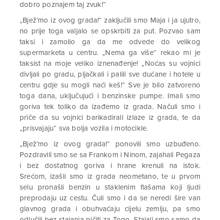
dobro poznajem taj zvuk!“
„Bjež’mo iz ovog grada!“ zaključili smo Maja i ja ujutro,
no prije toga valjalo se opskrbiti za put. Pozvao sam
taksi i zamolio ga da me odvede do velikog
supermarketa u centru. „Nema ga više“ rekao mi je
taksist na moje veliko iznenađenje! „Noćas su vojnici
divljali po gradu, pljačkali i palili sve dućane i hotele u
centru gdje su mogli naći keš!“ Sve je bilo zatvoreno
toga dana, uključujući i benzinske pumpe. Imali smo
goriva tek toliko da izađemo iz grada. Načuli smo i
priče da su vojnici barikadirali izlaze iz grada, te da
„prisvajaju“ sva bolja vozila i motocikle.
„Bjež’mo iz ovog grada!“ ponovili smo uzbuđeno.
Pozdravili smo se sa Frankom i Ninom, zajahali Pegaza
i bez dostatnog goriva i hrane krenuli na istok.
Srećom, izašli smo iz grada neometano, te u prvom
selu pronašli benzin u staklenim flašama koji ljudi
preprodaju uz cestu. Čuli smo i da se neredi šire van
glavnog grada i obuhvaćaju cijelu zemlju, pa smo
odlučili bez stajanja pičiti za Togo. Stajali smo samo da