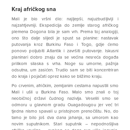
Kraj afričkog sna
Mali je bio vršni dio: najljepši, najuzbudljiviji i
najzahtjevniji. Ekspedicija do zemlje starog afričkog
plemena Dogona bila je sam vrh. Prema toj analogiji,
ono što dalje slijedi je spust sa planine: nastavak
putovanja kroz Burkinu Faso i Togo, gdje ćemo
ponovo poljubiti Atlantik i završiti putovanje. Iskusni
planinari dobro znaju da se većina nesreća događa
prilikom silaska s vrha. Noge su umorne, pažnja
odsutna, um zasićen. Trudio sam se biti koncentriran
do kraja i pojačati oprez kako se bližimo kraju.
Po crvenim, afričkim, zemljanim cestama napustili smo
Mali i ušli u Burkina Faso. Malo smo znali o toj
neobičnoj državi čudnog nazivlja. Veselili smo se
odmoru u glavnom gradu Ouagadougou jer već tri
tjedna nismo spavali u pristojnom prenočištu. No, do
tamo je bilo još dva dana jahanja, sa umorom kao
novim suputnikom. Stari suputnik – nepodnošljiva