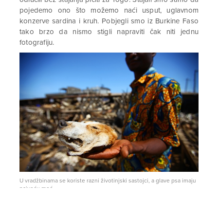
pojedemo ono što možemo naći usput, uglavnom
konzerve sardina i kruh. Pobjegli smo iz Burkine Faso
tako brzo da nismo stigli napraviti čak niti jednu
fotografiju.
U vradžbinama se koriste razni životinjski sastojci, a glave psa imaju
najveću moć
Ulazak u Togo bio je olakšanje, poput spoznaje da
smo se spustili sa najopasnijeg djela planine, te nam