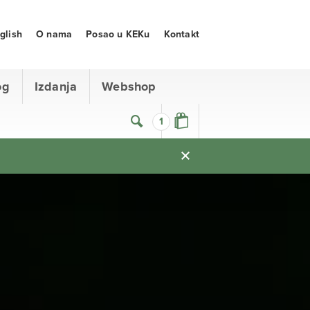
glish
O nama
Posao u KEKu
Kontakt
og
Izdanja
Webshop
1