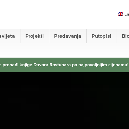
En
svijeta
Projekti
Predavanja
Putopisi
Bl
 pronađi knjige Davora Rostuhara po najpovoljnijim cijenama!