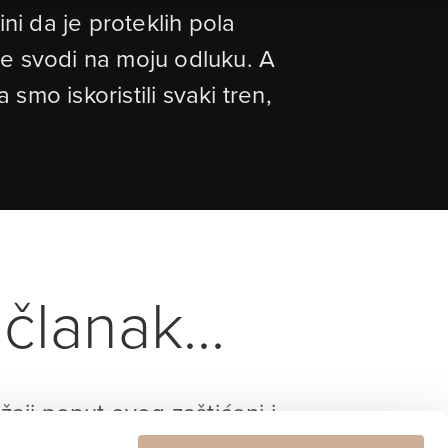
ni da je proteklih pola
sve svodi na moju odluku. A
smo iskoristili svaki tren,
članak...
ržaji poput ovog zaštićeni i