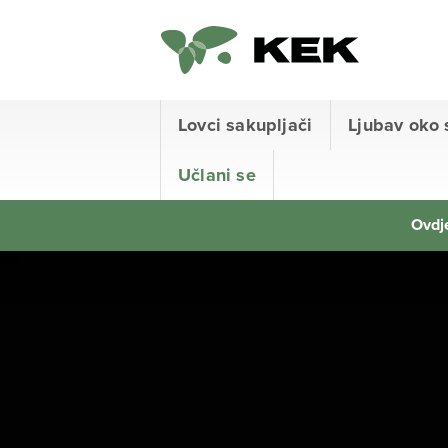
Lovci sakupljači
Ljubav oko 
Učlani se
Ovdje