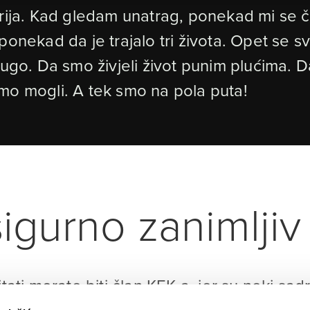
rija. Kad gledam unatrag, ponekad mi se či
ponekad da je trajalo tri života. Opet se 
ugo. Da smo živjeli život punim plućima. Da 
mo mogli. A tek smo na pola puta!
igurno zanimljiv 
itati morate biti član KEK-a, jer su neki sad