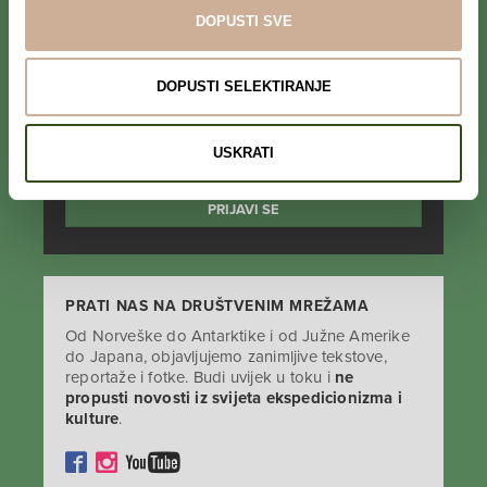
DOPUSTI SVE
PRIJAVI SE NA NEWSLETTER
DOPUSTI SELEKTIRANJE
Prihvaćam da se moji podaci spremaju u bazu
podataka i koriste u svrhu slanja KEK
USKRATI
newslettera
PRATI NAS NA DRUŠTVENIM MREŽAMA
Od Norveške do Antarktike i od Južne Amerike
do Japana, objavljujemo zanimljive tekstove,
reportaže i fotke. Budi uvijek u toku i
ne
propusti novosti iz svijeta ekspedicionizma i
kulture
.