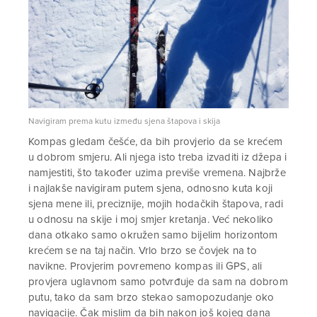
Navigiram prema kutu između sjena štapova i skija
Kompas gledam češće, da bih provjerio da se krećem
u dobrom smjeru. Ali njega isto treba izvaditi iz džepa i
namjestiti, što također uzima previše vremena. Najbrže
i najlakše navigiram putem sjena, odnosno kuta koji
sjena mene ili, preciznije, mojih hodačkih štapova, radi
u odnosu na skije i moj smjer kretanja. Već nekoliko
dana otkako samo okružen samo bijelim horizontom
krećem se na taj način. Vrlo brzo se čovjek na to
navikne. Provjerim povremeno kompas ili GPS, ali
provjera uglavnom samo potvrđuje da sam na dobrom
putu, tako da sam brzo stekao samopozudanje oko
navigacije. Čak mislim da bih nakon još kojeg dana