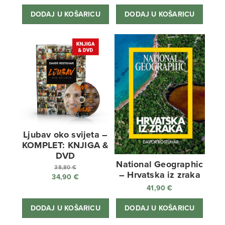
DODAJ U KOŠARICU
DODAJ U KOŠARICU
Ljubav oko svijeta –
KOMPLET: KNJIGA &
DVD
National Geographic
38,80
€
– Hrvatska iz zraka
34,90
€
Izvorna
41,90
€
cijena
Trenutna
bila
cijena
DODAJ U KOŠARICU
DODAJ U KOŠARICU
je:
je:
38,80 €.
34,90 €.