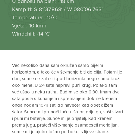
U odnosu na plan: +18 km
Kamp 11: S 81˚37.868′ / W 080˚06.763′
Temperatura: -10˚C
Vjetar: 10 kmh
Windchill: -14 ˚C
Već nekoliko dana sam okružen samo bijelim
horizontom, a tako će više-manje biti do cilja. Polarni je
dan, sunce ne zalazi ispod horizonta nego samo kruži
oko mene. U 24 sata napravi puni krug. Polako sam
već ušao u neku rutinu. Budim se oko 6:30. Imam dva
sata posla s kuhanjem i spremanjem dok ne krenem i
onda hodam 10-11 sati do navečer kad opet dižem
šator. Sunce mi po noći tuče u šator, grije ga, suši stvari
i puni mi baterije. Sunce mi je prijatelj. Kad krenem
prema jugu, prateći više-manje osamdeseti meridijan,
sunce mi je ujutro točno po boku, s lijeve strane.