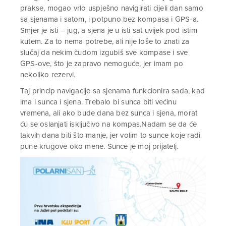
prakse, mogao vrlo uspješno navigirati cijeli dan samo
sa sjenama i satom, i potpuno bez kompasa i GPS-a.
Smjer je isti – jug, a sjena je u isti sat uvijek pod istim
kutem. Za to nema potrebe, ali nije loše to znati za
slučaj da nekim čudom izgubiš sve kompase i sve
GPS-ove, što je zapravo nemoguće, jer imam po
nekoliko rezervi.
Taj princip navigacije sa sjenama funkcionira sada, kad
ima i sunca i sjena. Trebalo bi sunca biti većinu
vremena, ali ako bude dana bez sunca i sjena, morat
ću se oslanjati isključivo na kompas.Nadam se da će
takvih dana biti što manje, jer volim to sunce koje radi
pune krugove oko mene. Sunce je moj prijatelj.