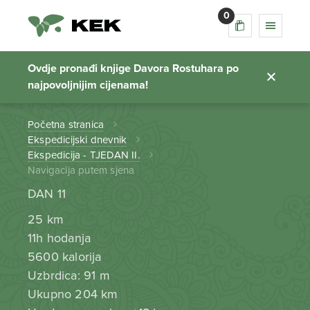
0
Navigacija putem
sjena
Ovdje pronađi knjige Davora Rostuhara po
najpovoljnijim cijenama!
Početna stranica
Ekspedicijski dnevnik
Ekspedicija - TJEDAN II.
Navigacija putem sjena
DAN 11
25 km
11h hodanja
5600 kalorija
Uzbrdica: 91 m
Ukupno 204 km