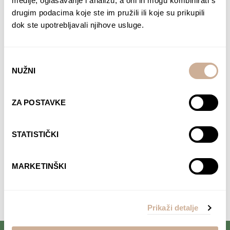
medije, oglašavanje i analizu, a oni ih mogu kombinirati s
drugim podacima koje ste im pružili ili koje su prikupili
dok ste upotrebljavali njihove usluge.
Odabir
NUŽNI
pristanka
Davor Rostuhar – Polarni san
ZA POSTAVKE
22,90
€
DODAJ U KOŠARICU
STATISTIČKI
MARKETINŠKI
Komentari su zatvoreni.
Prikaži detalje