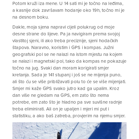
Potom kruži iza mene. U 14 sati mi je točno na leđima,
a kasnije dok završavam hodanje oko 19h, točno mi je
na desnom boku.
Dakle, moja sjena napravi cijeli polukrug od moje
desne strane do lijeve. Pa ja navigiram prema svojoj
vlastitoj sjeni, ili ako treba preciznije, sjeni hodačkih
štapova. Naravno, koristim i GPS i kompas. Južni
geografski pol se ne nalazi na istom mjestu na kojem
se nalazi i magnetski pol, tako da kompas ne pokazuje
točno na jug. Svaki dan moram korigirati smjer
kretanja. Sada je 141 stupanj i još se ne mijenja puno,
ali što ću se više približavati polu to će se više mijenjati.
Smjer mi kaže GPS svako jutro kad ga upalim. Kroz
dan više ne gledam na GPS, em zato što nema
potrebe, em zato što je hladno pa sve suvišne radnje
treba eliminirati. Ali on je upaljen i mjeri mi put i
statistiku, a ako baš zatreba, provjerim na njemu smjer.