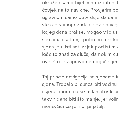
okružen samo bijelim horizontom k
čovjek na to navikne. Provjerim p
uglavnom samo potvrđuje da sam 
stekao samopozudanje oko navigac
kojeg dana prakse, mogao vrlo usp
sjenama i satom, i potpuno bez kom
sjena je u isti sat uvijek pod isti
loše to znati za slučaj da nekim 
ove, što je zapravo nemoguće, jer
Taj princip navigacije sa sjenama f
sjena. Trebalo bi sunca biti veći
i sjena, morat ću se oslanjati is
takvih dana biti što manje, jer vo
mene. Sunce je moj prijatelj.