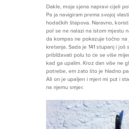
Dakle, moja sjena napravi cijeli p
Pa ja navigiram prema svojoj vlastito
hodačkih štapova. Naravno, korist
pol se ne nalazi na istom mjestu n
da kompas ne pokazuje točno na j
kretanja. Sada je 141 stupanj i još 
približavati polu to će se više mij
kad ga upalim. Kroz dan više ne 
potrebe, em zato što je hladno pa 
Ali on je upaljen i mjeri mi put i s
na njemu smjer.