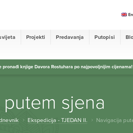
En
svijeta
Projekti
Predavanja
Putopisi
Bl
 pronađi knjige Davora Rostuhara po najpovoljnijim cijenama!
a putem sjena
 dnevnik
Ekspedicija - TJEDAN II.
Navigacija pu