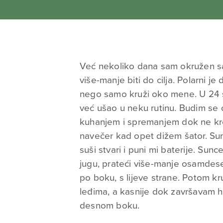
Već nekoliko dana sam okružen sa
više-manje biti do cilja. Polarni j
nego samo kruži oko mene. U 24 s
već ušao u neku rutinu. Budim se 
kuhanjem i spremanjem dok ne kr
navečer kad opet dižem šator. Sunc
suši stvari i puni mi baterije. Sun
jugu, prateći više-manje osamdeset
po boku, s lijeve strane. Potom kru
leđima, a kasnije dok završavam h
desnom boku.