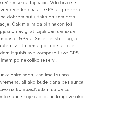
rećem se na taj način. Vrlo brzo se
ovremeno kompas ili GPS, ali provjera
na dobrom putu, tako da sam brzo
ije. Čak mislim da bih nakon još
ješno navigirati cijeli dan samo sa
pasa i GPS-a. Smjer je isti – jug, a
m kutem. Za to nema potrebe, ali nije
čudom izgubiš sve kompase i sve GPS-
 imam po nekoliko rezervi.
unkcionira sada, kad ima i sunca i
nu vremena, ali ako bude dana bez sunca
ključivo na kompas.Nadam se da će
lim to sunce koje radi pune krugove oko