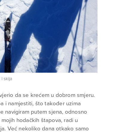
i skija
vjerio da se krećem u dobrom smjeru.
pa i namjestiti, što također uzima
kše navigiram putem sjena, odnosno
e, mojih hodačkih štapova, radi u
anja. Već nekoliko dana otkako samo