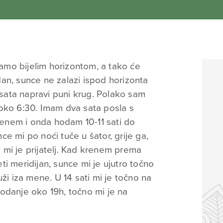
mo bijelim horizontom, a tako će
e dan, sunce ne zalazi ispod horizonta
ata napravi puni krug. Polako sam
oko 6:30. Imam dva sata posla s
enem i onda hodam 10-11 sati do
e mi po noći tuče u šator, grije ga,
ce mi je prijatelj. Kad krenem prema
i meridijan, sunce mi je ujutro točno
ži iza mene. U 14 sati mi je točno na
odanje oko 19h, točno mi je na