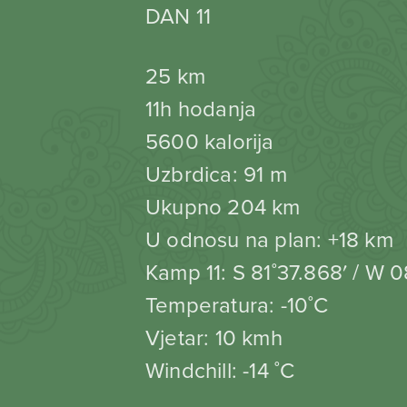
DAN 11
25 km
11h hodanja
5600 kalorija
Uzbrdica: 91 m
Ukupno 204 km
U odnosu na plan: +18 km
Kamp 11: S 81˚37.868′ / W 
Temperatura: -10˚C
Vjetar: 10 kmh
Windchill: -14 ˚C