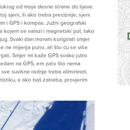
olukrug od moje desne strane do lijeve.
j sjeni, ili ako treba preciznije, sjeni
im i GPS i kompas. Južni geografski
a kojem se nalazi i magnetski pol, tako
ug. Svaki dan moram korigirati smjer
se ne mijenja puno, ali što ću se više
enjati. Smjer mi kaže GPS svako jutro
gledam na GPS, em zato što nema
sve suvišne radnje treba eliminirati.
tatistiku, a ako baš zatreba, provjerim