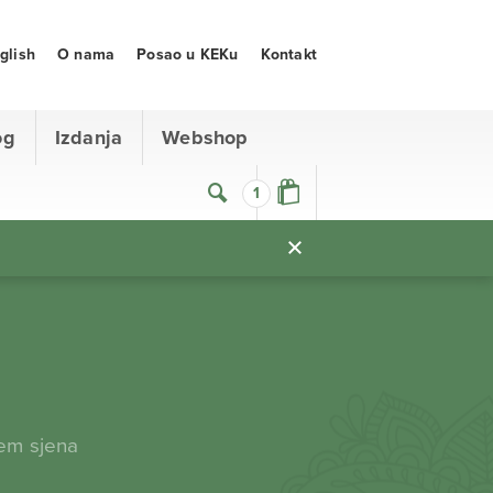
glish
O nama
Posao u KEKu
Kontakt
og
Izdanja
Webshop
1
tem sjena