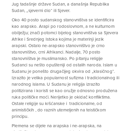
Jug tadašnje države Sudan, a današnja Republika
Sudan, „sjeverni dio“ ili Sjever.
Oko 40 posto sudanskog stanovništva se identificira
kao arapsko. Arapi po rodoslovnom, a ne kulturnom
obilježju; znači potomci bijelog stanovništva sa Sjevera
Afrike i Srednjeg Istoka kojima je materinji jezik
arapski. Ostalo ne-arapsko stanovništvo je crno
stanovništvo, crni Afrikanci. Nadalje, 70 posto
stanovništva je muslimansko. Po pitanju religije
Sudanci su nešto opušteniji od ostalih naroda. Islam u
Sudanu je ponešto drugačijeg okvira od „klasičnog“.
Izrazito je velika popularnost sufizma i tradicionalnog ili
narodnog islama. U Sudanu je religija izrazito
politizirana i koristi se kao oružje odnosno produžena
ruka političke moći. Nerijetko je okidač konfliktima.
Ostale religije su kršćanske i tradicionalne, od
animističkih , do raznih utemeljenih na teističkom
principu.
Plemena se dijele na arapska i ne-arapska, na