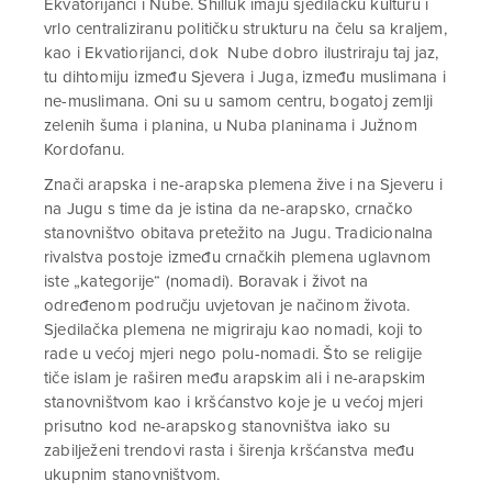
Ekvatorijanci i Nube. Shilluk imaju sjedilačku kulturu i
vrlo centraliziranu političku strukturu na čelu sa kraljem,
kao i Ekvatiorijanci, dok Nube dobro ilustriraju taj jaz,
tu dihtomiju između Sjevera i Juga, između muslimana i
ne-muslimana. Oni su u samom centru, bogatoj zemlji
zelenih šuma i planina, u Nuba planinama i Južnom
Kordofanu.
Znači arapska i ne-arapska plemena žive i na Sjeveru i
na Jugu s time da je istina da ne-arapsko, crnačko
stanovništvo obitava pretežito na Jugu. Tradicionalna
rivalstva postoje između crnačkih plemena uglavnom
iste „kategorije“ (nomadi). Boravak i život na
određenom području uvjetovan je načinom života.
Sjedilačka plemena ne migriraju kao nomadi, koji to
rade u većoj mjeri nego polu-nomadi. Što se religije
tiče islam je raširen među arapskim ali i ne-arapskim
stanovništvom kao i kršćanstvo koje je u većoj mjeri
prisutno kod ne-arapskog stanovništva iako su
zabilježeni trendovi rasta i širenja kršćanstva među
ukupnim stanovništvom.