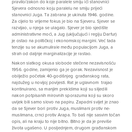
pravilo/zakon do koje paralele smiju ići stanovnici
Sjevera odnosno koju paralelu ne smiju prijeći
stanovnici Juga. Ta zabrana je ukinuta 1946. godine.
Za cijelo to vrijeme fokus je bio na Sjeveru. Sjever se
razvijao, u njega se ulagalo. Sjever je bio sjedište
administrativne moći, a Jug (uključujući i regiju Darfur)
je ostao na političkoj i ekonomskoj margini. Već tada
tenzije su se akumulirale među populacijom Juga, a
strah od daljnje marginalizacije je rastao.
Nakon slatkog okusa slobode stečene nezavisnošću
1956. godine, zamijenio ga je gorak. Nezavisnost je
obilježio početak 40-godišnjeg građanskog rata,
najdužeg u novijoj povijesti. Rat je uglavnom trajao
kontinuirano, sa manjim prekidima koji su slijedili
nakon potpisanih mirovnih sporazuma koji su skoro
uvijek bili samo slovo na papiru. Zapadni svijet je znao
da se Sjever bori protiv Juga, muslimani protiv ne-
muslimana, crnci protiv Arapa. To baš nije sasvim točan
opis, ali na kraju to nije bitno. Bitno je da je previše
života ugašeno. U posljednjem, drugom građanskom