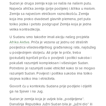
Sudan je druga zemlja koja se našla na našem putu.
Najveća afrička zemlja (prije podijele) i Afrika u malom.
Zemlja sa najvećom etničkom raznolikošću. Zemlja
koja ima preko dvadeset glavnih plemena, pet puta
toliko jezika i petsto podgrupa! Zemlja koja je jedna
velika kontradikcija.
U Sudanu smo također imali akciju našeg projekta
Afrika Aktiva
. Priča je vezana uz jednu od strašnih
posljedica višedesetljetnog građanskog rata, najdužeg
u posljednjem stoljeću. Ali prije te priče, treba
(pokušati) ispričati priču o povijesti i politici sukoba i
pokušati razumjeti kompleksan i višeslojan Sudan.
Potrebno je razumjeti svaki etnicitet kako bi se mogao
razumjeti Sudan. Povijest i politika sukoba ima toliko
slojeva koliko ima i etniciteta.
Govorit ću u kontekstu Sudana prije podijele i dijeliti
ga na Sjever i na Jug.
Sudan je zemlja koja je uvijek bila „podijeljena“.
Današnja Republika Južni Sudan bila je „južni dio“ ili