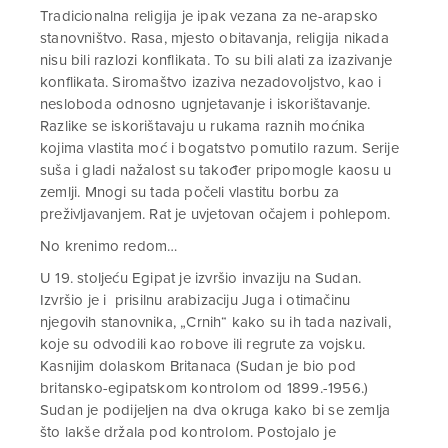
Tradicionalna religija je ipak vezana za ne-arapsko
stanovništvo. Rasa, mjesto obitavanja, religija nikada
nisu bili razlozi konflikata. To su bili alati za izazivanje
konflikata. Siromaštvo izaziva nezadovoljstvo, kao i
nesloboda odnosno ugnjetavanje i iskorištavanje.
Razlike se iskorištavaju u rukama raznih moćnika
kojima vlastita moć i bogatstvo pomutilo razum. Serije
suša i gladi nažalost su također pripomogle kaosu u
zemlji. Mnogi su tada počeli vlastitu borbu za
preživljavanjem. Rat je uvjetovan očajem i pohlepom.
No krenimo redom…
U 19. stoljeću Egipat je izvršio invaziju na Sudan.
Izvršio je i prisilnu arabizaciju Juga i otimačinu
njegovih stanovnika, „Crnih“ kako su ih tada nazivali,
koje su odvodili kao robove ili regrute za vojsku.
Kasnijim dolaskom Britanaca (Sudan je bio pod
britansko-egipatskom kontrolom od 1899.-1956.)
Sudan je podijeljen na dva okruga kako bi se zemlja
što lakše držala pod kontrolom. Postojalo je