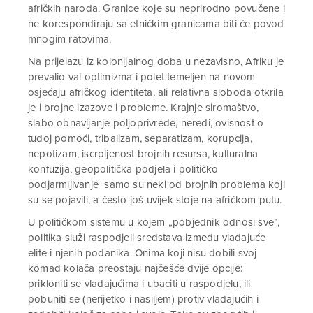
afričkih naroda. Granice koje su neprirodno povučene i
ne korespondiraju sa etničkim granicama biti će povod
mnogim ratovima.
Na prijelazu iz kolonijalnog doba u nezavisno, Afriku je
prevalio val optimizma i polet temeljen na novom
osjećaju afričkog identiteta, ali relativna sloboda otkrila
je i brojne izazove i probleme. Krajnje siromaštvo,
slabo obnavljanje poljoprivrede, neredi, ovisnost o
tuđoj pomoći, tribalizam, separatizam, korupcija,
nepotizam, iscrpljenost brojnih resursa, kulturalna
konfuzija, geopolitička podjela i političko
podjarmljivanje samo su neki od brojnih problema koji
su se pojavili, a često još uvijek stoje na afričkom putu.
U političkom sistemu u kojem „pobjednik odnosi sve“,
politika služi raspodjeli sredstava između vladajuće
elite i njenih podanika. Onima koji nisu dobili svoj
komad kolača preostaju najčešće dvije opcije:
prikloniti se vladajućima i ubaciti u raspodjelu, ili
pobuniti se (nerijetko i nasiljem) protiv vladajućih i