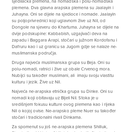
sjedilačka plemena, na nomadska i polu-nomadska
plemena. Dva glavna arapska plemena su Jaalayin i
Juhayna. Oni se dijele na sjedioce i nomade. Jaalayin
su poljoprivrednici koji uglavnom žive uz Nil, od
Dongole na sjeveru do Khartuma. Juhayna se dijele na
dvije podskupine: Kabbabish, uzgajivači deva na
zapadu i Baggara Arapi, stočari u južnom Kordofanu i
Dafruru kao i uz granicu sa Jugom gdje se nalaze ne-
muslimanska područja.
Druga najveća muslimanska grupa su Beja. Oni su
polu-nomadi, ratnici i žive uz obale Crvenog mora.
Nubijci su također muslimani, ali imaju svoju vlastitu
kulturu i jezik. Žive uz Nil.
Najveća ne-arapska etnička grupa su Dinke. Oni su
nomadi koji obitavaju uz Bijeli Nil. Stoka je u
središnjem fokusu kulture ovog plemena kao i rijeka
Nil o kojoj ovise. Ne-arapsko pleme Nuer su također
stočari i tradicionalni rivali Dinkama.
Za spomenut su još ne-arapska plemena Shilluk,