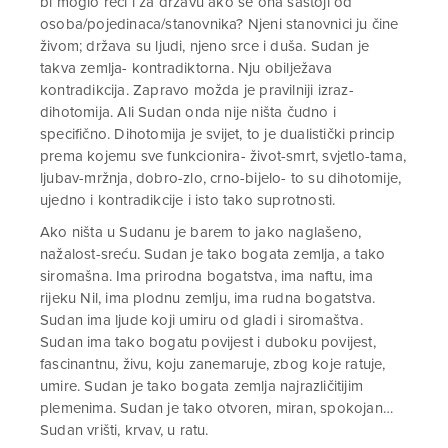
bi moglo reći i za državu ako se ona sastoji od
osoba/pojedinaca/stanovnika? Njeni stanovnici ju čine
živom; država su ljudi, njeno srce i duša. Sudan je
takva zemlja- kontradiktorna. Nju obilježava
kontradikcija. Zapravo možda je pravilniji izraz-
dihotomija. Ali Sudan onda nije ništa čudno i
specifično. Dihotomija je svijet, to je dualistički princip
prema kojemu sve funkcionira- život-smrt, svjetlo-tama,
ljubav-mržnja, dobro-zlo, crno-bijelo- to su dihotomije,
ujedno i kontradikcije i isto tako suprotnosti.
Ako ništa u Sudanu je barem to jako naglašeno,
nažalost-sreću. Sudan je tako bogata zemlja, a tako
siromašna. Ima prirodna bogatstva, ima naftu, ima
rijeku Nil, ima plodnu zemlju, ima rudna bogatstva.
Sudan ima ljude koji umiru od gladi i siromaštva.
Sudan ima tako bogatu povijest i duboku povijest,
fascinantnu, živu, koju zanemaruje, zbog koje ratuje,
umire. Sudan je tako bogata zemlja najrazličitijim
plemenima. Sudan je tako otvoren, miran, spokojan…
Sudan vrišti, krvav, u ratu.