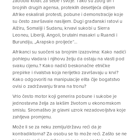
zadobiti kolač za sebe i svoje. Tako su zbog tih i
brojnih drugih agensa, proteklih desetljeća diljem
Afrike eskalirali protesti, pobune i demonstracije koje
su često završavale nasiljem. Dugi građanski ratovi u
Alžiru, Somaliji i Sudanu, krvavi sukobi u Sierra
Leoneu, Liberiji, Angoli, brutalni masakri u Ruandi i
Burundiju, „Arapsko proljeće“…
Afrikanci su suočeni sa brojnim izazovima: Kako nadići
pohlepu vladara i njihovu želju da ostaju na vlasti pod
svaku cijenu.? Kako nadići beskonačne etničke
prepirke i rivalstva koja nerijetko završavaju u krvi?
Kako odgovoriti na manipulacije elita čije bogatstvo
ovisi o zadržavanju tirana na tronu?
Vrlo često motor koji generira pobune i sukobe je
jednostavna želja za lakšim životom u ekonomskom
smislu. Siromaštvo je glavni uzrok nezadovoljstva koje
zahtjeva promjenu.
Može li se za neku zemlju/državu reći da je
kontradiktorna? Za osobu se to može reći. Zašto se ne