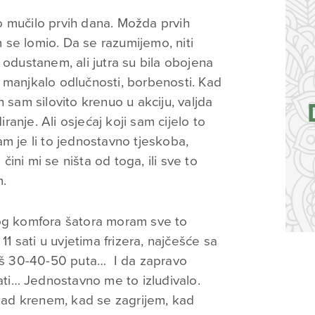
 mučilo prvih dana. Možda prvih
se lomio. Da se razumijemo, niti
 odustanem, ali jutra su bila obojena
 manjkalo odlučnosti, borbenosti. Kad
 sam silovito krenuo u akciju, valjda
anje. Ali osjećaj koji sam cijelo to
m je li to jednostavno tjeskoba,
 čini mi se ništa od toga, ili sve to
m.
nog komfora šatora moram sve to
11 sati u uvjetima frizera, najčešće sa
još 30-40-50 puta… I da zapravo
i… Jednostavno me to izluđivalo.
ad krenem, kad se zagrijem, kad