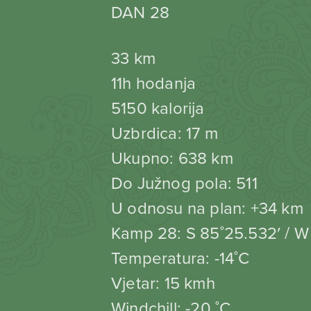
DAN 28
33 km
11h hodanja
5150 kalorija
Uzbrdica: 17 m
Ukupno: 638 km
Do Južnog pola: 511
U odnosu na plan: +34 km
Kamp 28: S 85˚25.532′ / W
Temperatura: -14˚C
Vjetar: 15 kmh
Windchill: -20 ˚C