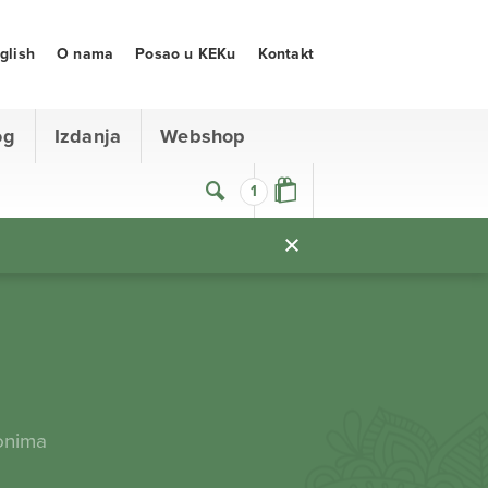
glish
O nama
Posao u KEKu
Kontakt
og
Izdanja
Webshop
1
onima