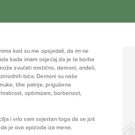
onima kad su me opsjedali, da im ne
sada kada imam osjećaj da je ta borba
ože zvučati mistično, demoni, anđeli,
dprirodnih bića. Demoni su naše
, muke, tihe patnje, prigušena
 hrabrost, optimizam, borbenost,
ilja i vrlo sam svjestan toga da se još
 da je ova epizoda iza mene.