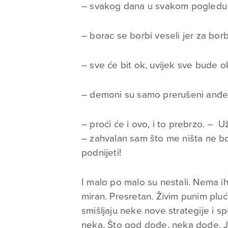
– svakog dana u svakom pogledu
– borac se borbi veseli jer za borb
– sve će bit ok, uvijek sve bude o
– demoni su samo prerušeni anđeli 
– proći će i ovo, i to prebrzo. – U
– zahvalan sam što me ništa ne bo
podnijeti!
I malo po malo su nestali. Nema i
miran. Presretan. Živim punim plu
smišljaju neke nove strategije i s
neka. Što god dođe, neka dođe. J