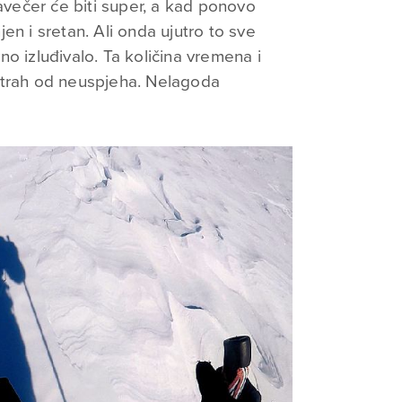
navečer će biti super, a kad ponovo
en i sretan. Ali onda ujutro to sve
o izluđivalo. Ta količina vremena i
Strah od neuspjeha. Nelagoda