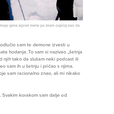
 moja sjena ispred mene pa imam osjećaj kao da
 odlučio sam te demone izvesti u
sata hodanja. To sam si nazivao „šetnja
 njih tako da slušam neki podcast ili
eo sam ih u šetnju i pričao s njima.
oje sam racionalno znao, ali mi nikako
vo. Svakim korakom sam dalje od