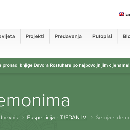
En
svijeta
Projekti
Predavanja
Putopisi
Bl
 pronađi knjige Davora Rostuhara po najpovoljnijim cijenama!
demonima
 dnevnik
Ekspedicija - TJEDAN IV.
Šetnja s dem