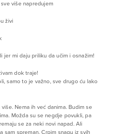
 sve više napredujem
u živi
k
jer mi daju priliku da učim i osnažim!
živam dok traje!
li, samo to je važno, sve drugo ću lako
h više. Nema ih već danima. Budim se
ćima. Možda su se negdje povukli, pa
premaju se za neki novi napad. Ali
a sam spreman. Crpim snagu iz svih