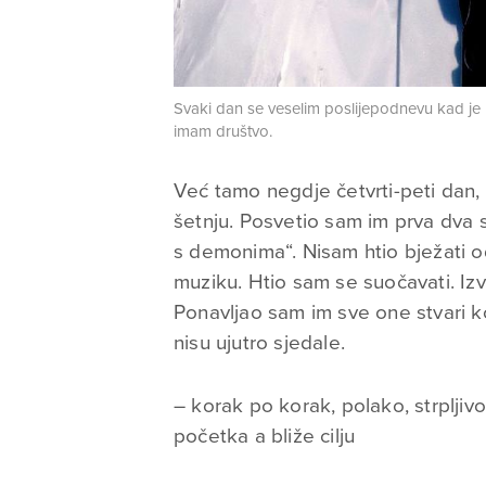
Svaki dan se veselim poslijepodnevu kad je
imam društvo.
Već tamo negdje četvrti-peti dan,
šetnju. Posvetio sam im prva dva 
s demonima“. Nisam htio bježati od
muziku. Htio sam se suočavati. Izv
Ponavljao sam im sve one stvari k
nisu ujutro sjedale.
– korak po korak, polako, strplji
početka a bliže cilju