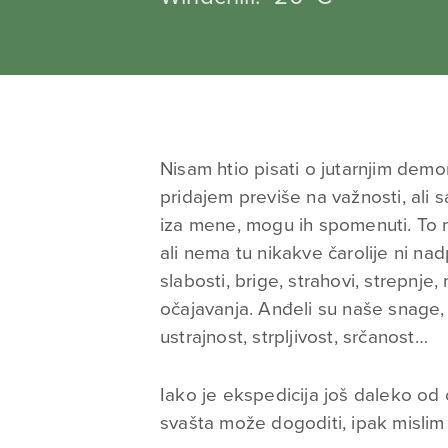
Nisam htio pisati o jutarnjim dem
pridajem previše na važnosti, ali 
iza mene, mogu ih spomenuti. To m
ali nema tu nikakve čarolije ni na
slabosti, brige, strahovi, strepnje
očajavanja. Anđeli su naše snage,
ustrajnost, strpljivost, srčanost…
Iako je ekspedicija još daleko od c
svašta može dogoditi, ipak mislim