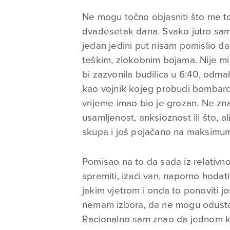
Ne mogu točno objasniti što me to
dvadesetak dana. Svako jutro sam 
jedan jedini put nisam pomislio da
teškim, zlokobnim bojama. Nije mi
bi zazvonila budilica u 6:40, odmah
kao vojnik kojeg probudi bombardir
vrijeme imao bio je grozan. Ne zna
usamljenost, anksioznost ili što, ali
skupa i još pojačano na maksimu
Pomisao na to da sada iz relativ
spremiti, izaći van, naporno hodati 
jakim vjetrom i onda to ponoviti 
nemam izbora, da ne mogu odustat
Racionalno sam znao da jednom k