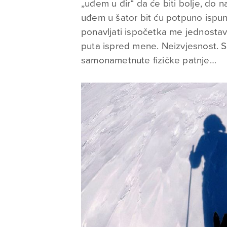
„uđem u đir“ da će biti bolje, do 
uđem u šator bit ću potpuno ispunj
ponavljati ispočetka me jednostavn
puta ispred mene. Neizvjesnost. 
samonametnute fizičke patnje…