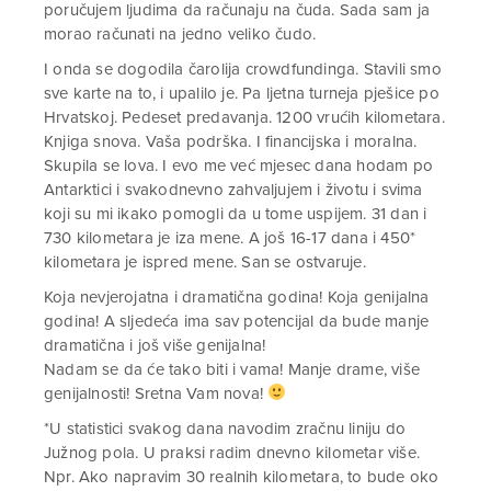
poručujem ljudima da računaju na čuda. Sada sam ja
morao računati na jedno veliko čudo.
I onda se dogodila čarolija crowdfundinga. Stavili smo
sve karte na to, i upalilo je. Pa ljetna turneja pješice po
Hrvatskoj. Pedeset predavanja. 1200 vrućih kilometara.
Knjiga snova. Vaša podrška. I financijska i moralna.
Skupila se lova. I evo me već mjesec dana hodam po
Antarktici i svakodnevno zahvaljujem i životu i svima
koji su mi ikako pomogli da u tome uspijem. 31 dan i
730 kilometara je iza mene. A još 16-17 dana i 450*
kilometara je ispred mene. San se ostvaruje.
Koja nevjerojatna i dramatična godina! Koja genijalna
godina! A sljedeća ima sav potencijal da bude manje
dramatična i još više genijalna!
Nadam se da će tako biti i vama! Manje drame, više
genijalnosti! Sretna Vam nova!
*U statistici svakog dana navodim zračnu liniju do
Južnog pola. U praksi radim dnevno kilometar više.
Npr. Ako napravim 30 realnih kilometara, to bude oko