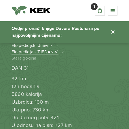
1
Stara godina
Ovdje pronađi knjige Davora Rostuhara po
najpovoljnijim cijenama!
Početna stranica
Ekspedicijski dnevnik
Ekspedicija - TJEDAN V.
Stara godina
DAN 31
32 km
12h hodanja
5860 kalorija
Uzbrdica: 160 m
Ukupno: 730 km
Do Južnog pola: 421
U odnosu na plan: +27 km