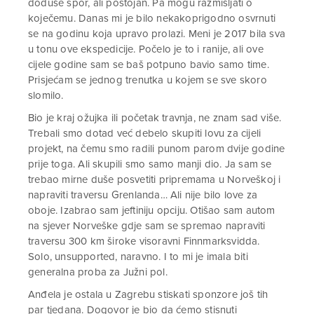
doduše spor, ali postojan. Pa mogu razmišljati o
koječemu. Danas mi je bilo nekakoprigodno osvrnuti
se na godinu koja upravo prolazi. Meni je 2017 bila sva
u tonu ove ekspedicije. Počelo je to i ranije, ali ove
cijele godine sam se baš potpuno bavio samo time.
Prisjećam se jednog trenutka u kojem se sve skoro
slomilo.
Bio je kraj ožujka ili početak travnja, ne znam sad više.
Trebali smo dotad već debelo skupiti lovu za cijeli
projekt, na čemu smo radili punom parom dvije godine
prije toga. Ali skupili smo samo manji dio. Ja sam se
trebao mirne duše posvetiti pripremama u Norveškoj i
napraviti traversu Grenlanda… Ali nije bilo love za
oboje. Izabrao sam jeftiniju opciju. Otišao sam autom
na sjever Norveške gdje sam se spremao napraviti
traversu 300 km široke visoravni Finnmarksvidda.
Solo, unsupported, naravno. I to mi je imala biti
generalna proba za Južni pol.
Anđela je ostala u Zagrebu stiskati sponzore još tih
par tjedana. Dogovor je bio da ćemo stisnuti