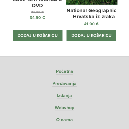
DVD
National Geographic
38,80
€
– Hrvatska iz zraka
34,90
€
Izvorna
41,90
€
cijena
Trenutna
bila
cijena
DODAJ U KOŠARICU
DODAJ U KOŠARICU
je:
je:
38,80 €.
34,90 €.
Početna
Predavanja
Izdanja
Webshop
O nama