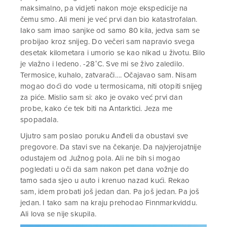
maksimalno, pa vidjeti nakon moje ekspedicije na
čemu smo. Ali meni je već prvi dan bio katastrofalan.
Iako sam imao sanjke od samo 80 kila, jedva sam se
probijao kroz snijeg. Do večeri sam napravio svega
desetak kilometara i umorio se kao nikad u životu. Bilo
je vlažno i ledeno. -28˚C. Sve mi se živo zaledilo.
Termosice, kuhalo, zatvarači…. Očajavao sam. Nisam
mogao doći do vode u termosicama, niti otopiti snijeg
za piće. Mislio sam si: ako je ovako već prvi dan
probe, kako će tek biti na Antarktici. Jeza me
spopadala.
Ujutro sam poslao poruku Anđeli da obustavi sve
pregovore. Da stavi sve na čekanje. Da najvjerojatnije
odustajem od Južnog pola. Ali ne bih si mogao
pogledati u oči da sam nakon pet dana vožnje do
tamo sada sjeo u auto i krenuo nazad kući. Rekao
sam, idem probati još jedan dan. Pa još jedan. Pa još
jedan. I tako sam na kraju prehodao Finnmarkviddu.
Ali lova se nije skupila.