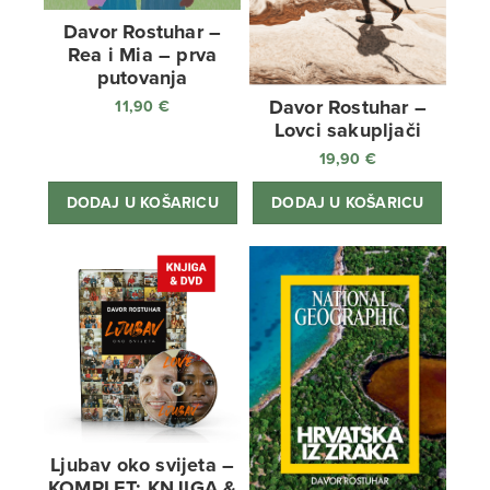
Davor Rostuhar –
Rea i Mia – prva
putovanja
Davor Rostuhar –
11,90
€
Lovci sakupljači
19,90
€
DODAJ U KOŠARICU
DODAJ U KOŠARICU
Ljubav oko svijeta –
KOMPLET: KNJIGA &