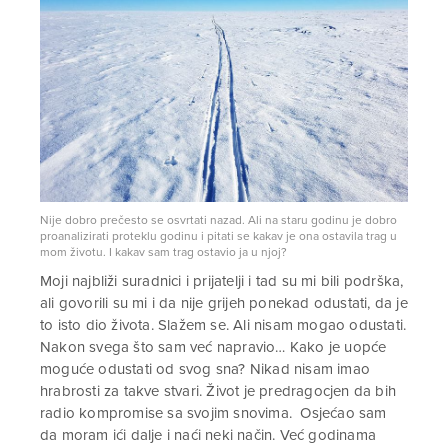
Nije dobro prečesto se osvrtati nazad. Ali na staru godinu je dobro
proanalizirati proteklu godinu i pitati se kakav je ona ostavila trag u
mom životu. I kakav sam trag ostavio ja u njoj?
Moji najbliži suradnici i prijatelji i tad su mi bili podrška,
ali govorili su mi i da nije grijeh ponekad odustati, da je
to isto dio života. Slažem se. Ali nisam mogao odustati.
Nakon svega što sam već napravio… Kako je uopće
moguće odustati od svog sna? Nikad nisam imao
hrabrosti za takve stvari. Život je predragocjen da bih
radio kompromise sa svojim snovima. Osjećao sam
da moram ići dalje i naći neki način. Već godinama