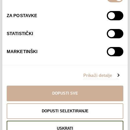
ZA POSTAVKE
STATISTIČKI
MARKETINŠKI
Prikaži detalje
DOPUSTI SVE
Davor Rostuhar – Polarni san
22,90
€
DOPUSTI SELEKTIRANJE
DODAJ U KOŠARICU
USKRATI