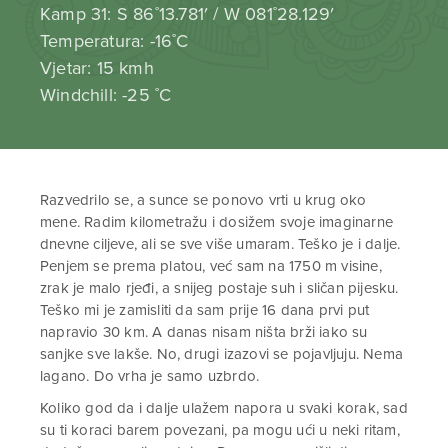
Kamp 31: S 86˚13.781′ / W 081˚28.129′
Temperatura: -16˚C
Vjetar: 15 kmh
Windchill: -25 ˚C
Razvedrilo se, a sunce se ponovo vrti u krug oko
mene. Radim kilometražu i dosižem svoje imaginarne
dnevne ciljeve, ali se sve više umaram. Teško je i dalje.
Penjem se prema platou, već sam na 1750 m visine,
zrak je malo rjeđi, a snijeg postaje suh i sličan pijesku.
Teško mi je zamisliti da sam prije 16 dana prvi put
napravio 30 km. A danas nisam ništa brži iako su
sanjke sve lakše. No, drugi izazovi se pojavljuju. Nema
lagano. Do vrha je samo uzbrdo.
Koliko god da i dalje ulažem napora u svaki korak, sad
su ti koraci barem povezani, pa mogu ući u neki ritam,