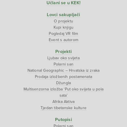
Učlani se u KEK!
Lovci sakupljači
O projektu
Kupi knjigu
Pogledaj VR film
Event s autorom
Projekti
Ljubav oko svijeta
Polarni san
National Geographic – Hrvatska iz zraka
Prodaja izložbenih postamenata
Džungla
Multisenzorna izložba ‘Put oko svijeta u pola
sata’
Afrika Aktiva
Tjedan tibetanske kulture
Putopisi
Polarni san