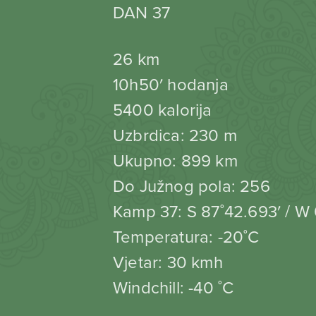
DAN 37
26 km
10h50′ hodanja
5400 kalorija
Uzbrdica: 230 m
Ukupno: 899 km
Do Južnog pola: 256
Kamp 37: S 87˚42.693′ / W
Temperatura: -20˚C
Vjetar: 30 kmh
Windchill: -40 ˚C