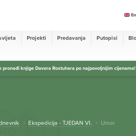
En
svijeta
Projekti
Predavanja
Putopisi
Bl
 pronađi knjige Davora Rostuhara po najpovoljnijim cijenama!
 dnevnik
Ekspedicija - TJEDAN VI.
Umor