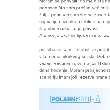
Moram se pohvaliti da me ništa ne
ponosan što sam prošao već miliju
žulj. I ponosan sam što se zasad
najmanju naznaku ozebline na najiz
ili prstima ruku. To je glavno.
A umor je ok. Ima lijeka i za to. 
ps. Izbacio sam iz statistike poda
više nema nikakvog smisla. Dobro 
važan. Računam okvirno još 11 da
dana hodanja. Moram prosječno ra
scenariju imam još rezerve hrane z