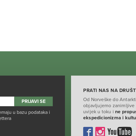
PRATI NAS NA DRUŠ
Od Norveške do Antarkt
objavljujemo zanimljive 
uvijek u toku i
ne propus
emaju u bazu podataka i
ekspedicionizma i kult
ettera