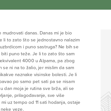
 mudrovati danas. Danas mi je bio
e li to zato što se jednostavno nalazim
 uzbrdicom i puno sastruga? Ne bih se
biti puno teže. Je li to zato što sam
e ekvivalent 4000 u Alpama, pa zbog
 se ni na to žalio, jer mislim da sam
ikakve naznake visinske bolesti. Je li
 spavao po samo pet sati pa se nisam
u dan moja je rutina sve brža, ali se
ljanje, prilagođavanje, sve više
da mi uz tempo od 11 sati hodanja, ostaje
 neke veze.