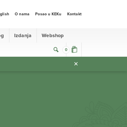
glish
O nama
Posao u KEKu
Kontakt
og
Izdanja
Webshop
0