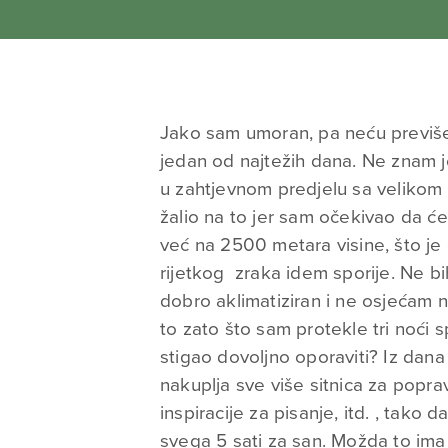
Jako sam umoran, pa neću previše
jedan od najtežih dana. Ne znam j
u zahtjevnom predjelu sa velikom
žalio na to jer sam očekivao da će 
već na 2500 metara visine, što j
rijetkog zraka idem sporije. Ne bih
dobro aklimatiziran i ne osjećam n
to zato što sam protekle tri noći
stigao dovoljno oporaviti? Iz dana 
nakuplja sve više sitnica za poprav
inspiracije za pisanje, itd. , tako 
svega 5 sati za san. Možda to ima