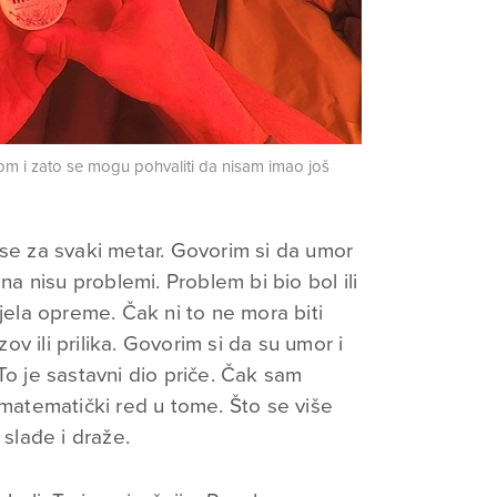
om i zato se mogu pohvaliti da nisam imao još
 se za svaki metar. Govorim si da umor
ina nisu problemi. Problem bi bio bol ili
djela opreme. Čak ni to ne mora biti
v ili prilika. Govorim si da su umor i
To je sastavni dio priče. Čak sam
 matematički red u tome. Što se više
 slađe i draže.