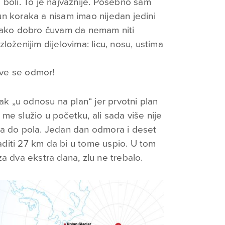
 boli. To je najvažnije. Posebno sam
n koraka a nisam imao nijedan jedini
 tako dobro čuvam da nemam niti
loženijim dijelovima: licu, nosu, ustima
Zove se odmor!
tak „u odnosu na plan“ jer prvotni plan
me služio u početku, ali sada više nije
na do pola. Jedan dan odmora i deset
diti 27 km da bi u tome uspio. U tom
a dva ekstra dana, zlu ne trebalo.