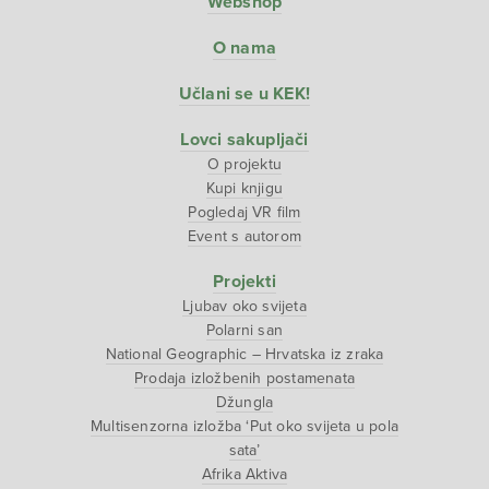
Webshop
O nama
Učlani se u KEK!
Lovci sakupljači
O projektu
Kupi knjigu
Pogledaj VR film
Event s autorom
Projekti
Ljubav oko svijeta
Polarni san
National Geographic – Hrvatska iz zraka
Prodaja izložbenih postamenata
Džungla
Multisenzorna izložba ‘Put oko svijeta u pola
sata’
Afrika Aktiva