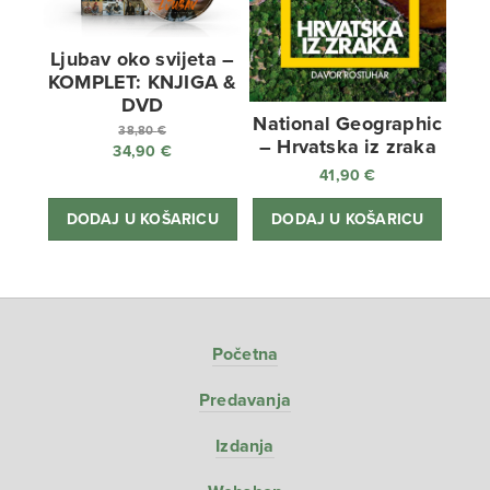
Ljubav oko svijeta –
KOMPLET: KNJIGA &
DVD
National Geographic
38,80
€
– Hrvatska iz zraka
34,90
€
Izvorna
41,90
€
cijena
Trenutna
bila
cijena
DODAJ U KOŠARICU
DODAJ U KOŠARICU
je:
je:
38,80 €.
34,90 €.
Početna
Predavanja
Izdanja