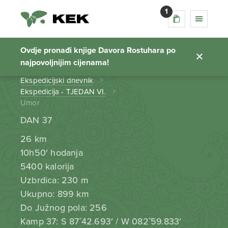
1
Umor
Ovdje pronađi knjige Davora Rostuhara po
najpovoljnijim cijenama!
Početna stranica
Ekspedicijski dnevnik
Ekspedicija - TJEDAN VI.
Umor
DAN 37
26 km
10h50′ hodanja
5400 kalorija
Uzbrdica: 230 m
Ukupno: 899 km
Do Južnog pola: 256
Kamp 37: S 87˚42.693′ / W 082˚59.833′