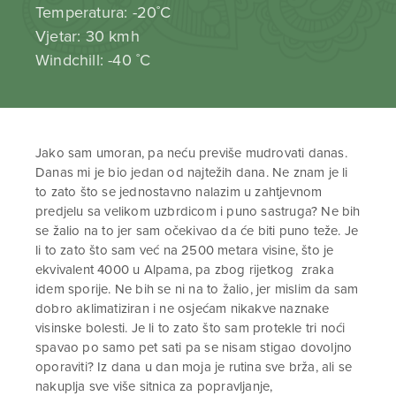
Temperatura: -20˚C
Vjetar: 30 kmh
Windchill: -40 ˚C
Jako sam umoran, pa neću previše mudrovati danas.
Danas mi je bio jedan od najtežih dana. Ne znam je li
to zato što se jednostavno nalazim u zahtjevnom
predjelu sa velikom uzbrdicom i puno sastruga? Ne bih
se žalio na to jer sam očekivao da će biti puno teže. Je
li to zato što sam već na 2500 metara visine, što je
ekvivalent 4000 u Alpama, pa zbog rijetkog zraka
idem sporije. Ne bih se ni na to žalio, jer mislim da sam
dobro aklimatiziran i ne osjećam nikakve naznake
visinske bolesti. Je li to zato što sam protekle tri noći
spavao po samo pet sati pa se nisam stigao dovoljno
oporaviti? Iz dana u dan moja je rutina sve brža, ali se
nakuplja sve više sitnica za popravljanje,