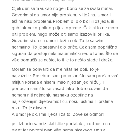
Cijeli dan sam vukao noge i borio se za svaki metar.
Govorim si da umor nije problem. Ni težina. Umor i
težina nisu problemi. Problem bi bio bol ili ozljeda, ili
gubitak nekog bitnog djela opreme. Čak ni to ne mora
biti problem, nego može biti samo izazov ili prilika.
Govorim si da su umor i težina ok. To je sasvim
normalno. To je sastavni dio priče. Čak sam poprilično
siguran da postoji neki matematički red u tome. Što se
više pomučiš za nešto, to ti je to nešto slađe i draže.
Moram se pohvaliti da me ništa ne boli. To je
najvažnije. Posebno sam ponosan što sam prošao već
milijun koraka a nisam imao nijedan jedini žulj. I
ponosan sam što se zasad tako dobro čuvam da
nemam niti najmanju naznaku ozebline na
najizloženijim dijelovima: licu, nosu, ustima ili prstima
ruku. To je glavno.
A umor je ok. Ima lijeka i za to. Zove se odmor!
ps. Izbacio sam iz statistike podatak „u odnosu na
plan“ jer prvotni plan više nema nikakvog smisla.