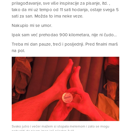
prilagođavanje, sve više inspiracije za pisanje, itd. ,
tako da mi uz tempo od 11 sati hodanja, ostaje svega 5
sati za san. Možda to ima neke veze.
Nakupio mi se umor.
Ipak sam već prehodao 900 kilometara, nije ni čudo…
Treba mi dan pauze, treći i posljednji. Pred finalni marš
na pol.
Svako jutro i večer mažem si stopala melemom i zato se mogu
pohvaliti da nisam imao još nijedan žulj!