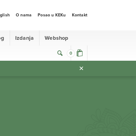
glish
O nama
Posao u KEKu
Kontakt
og
Izdanja
Webshop
0