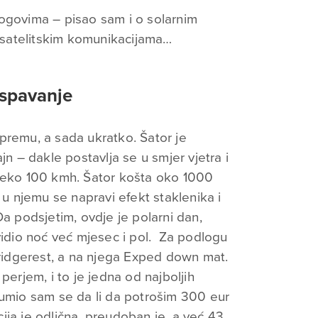
ogovima – pisao sam i o solarnim
o satelitskim komunikacijama…
 spavanje
premu, a sada ukratko. Šator je
jn – dakle postavlja se u smjer vjetra i
preko 100 kmh. Šator košta oko 1000
 u njemu se napravi efekt staklenika i
Da podsjetim, ovdje je polarni dan,
vidio noć već mjesec i pol. Za podlogu
 ridgerest, a na njega Exped down mat.
perjem, i to je jedna od najboljih
oumio sam se da li da potrošim 300 eur
acija je odlična, preudoban je, a već 43