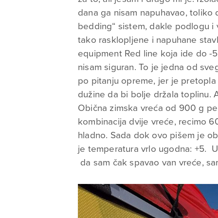
dana ga nisam napuhavao, toliko do
bedding“ sistem, dakle podlogu i 
tako rasklopljene i napuhane stav
equipment Red line koja ide do -5
nisam siguran. To je jedna od sv
po pitanju opreme, jer je pretopla
dužine da bi bolje držala toplinu. 
Obična zimska vreća od 900 g perja 
kombinacija dvije vreće, recimo 6
hladno. Sada dok ovo pišem je oblač
je temperatura vrlo ugodna: +5. U 
da sam čak spavao van vreće, sam