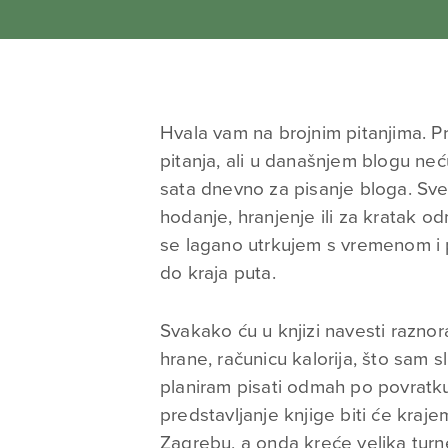
Hvala vam na brojnim pitanjima. Pri
pitanja, ali u današnjem blogu ne
sata dnevno za pisanje bloga. Sve
hodanje, hranjenje ili za kratak od
se lagano utrkujem s vremenom i p
do kraja puta.
Svakako ću u knjizi navesti raznor
hrane, računicu kalorija, što sam s
planiram pisati odmah po povratku
predstavljanje knjige biti će krajem
Zagrebu, a onda kreće velika turne