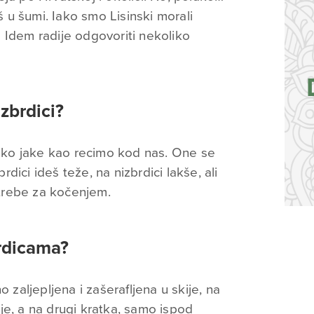
oš u šumi. Iako smo Lisinski morali
Idem radije odgovoriti nekoliko
zbrdici?
oliko jake kao recimo kod nas. One se
ici ideš teže, na nizbrdici lakše, ali
trebe za kočenjem.
brdicama?
o zaljepljena i zašerafljena u skije, na
je, a na drugi kratka, samo ispod