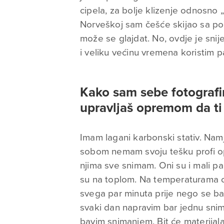
cipela, za bolje klizenje odnosno
Norveškoj sam češće skijao sa polu
može se glajdat. No, ovdje je snij
i veliku većinu vremena koristim 
Kako sam sebe fotografi
upravljaš opremom da ti 
Imam lagani karbonski stativ. Namj
sobom nemam svoju tešku profi o
njima sve snimam. Oni su i mali p
su na toplom. Na temperaturama o
svega par minuta prije nego se ba
svaki dan napravim bar jednu snim
bavim snimanjem. Bit će materijala