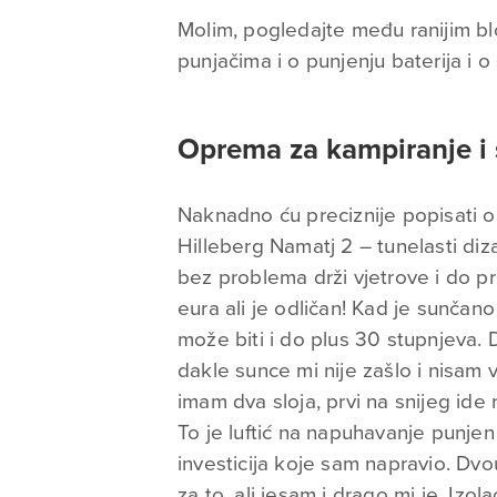
Molim, pogledajte među ranijim bl
punjačima i o punjenju baterija i 
Oprema za kampiranje i
Naknadno ću preciznije popisati o
Hilleberg Namatj 2 – tunelasti diza
bez problema drži vjetrove i do 
eura ali je odličan! Kad je sunčano
može biti i do plus 30 stupnjeva. 
dakle sunce mi nije zašlo i nisam 
imam dva sloja, prvi na snijeg ide
To je luftić na napuhavanje punjen 
investicija koje sam napravio. Dv
za to, ali jesam i drago mi je. Izol