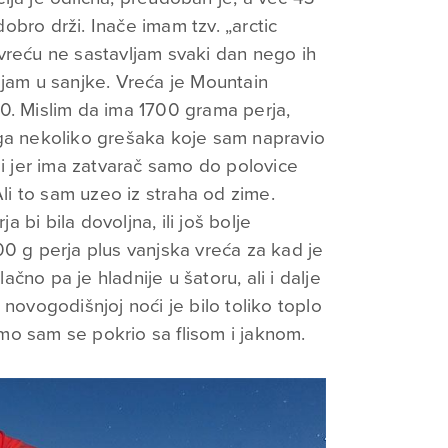
bro drži. Inače imam tzv. „arctic
vreću ne sastavljam svaki dan nego ih
ljam u sanjke. Vreća je Mountain
0. Mislim da ima 1700 grama perja,
ega nekoliko grešaka koje sam napravio
 i jer ima zatvarač samo do polovice
Ali to sam uzeo iz straha od zime.
bi bila dovoljna, ili još bolje
00 g perja plus vanjska vreća za kad je
no pa je hladnije u šatoru, ali i dalje
novogodišnjoj noći je bilo toliko toplo
o sam se pokrio sa flisom i jaknom.