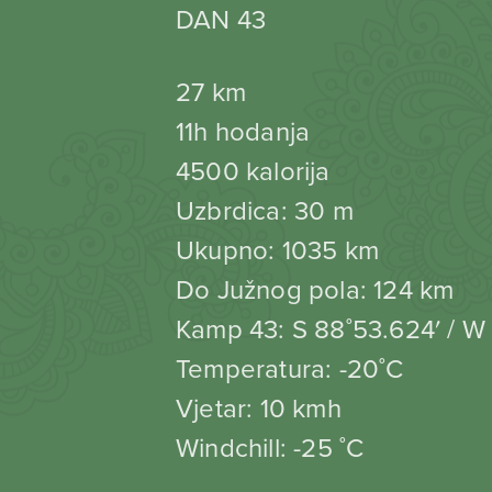
DAN 43
27 km
11h hodanja
4500 kalorija
Uzbrdica: 30 m
Ukupno: 1035 km
Do Južnog pola: 124 km
Kamp 43: S 88˚53.624′ / W 
Temperatura: -20˚C
Vjetar: 10 kmh
Windchill: -25 ˚C