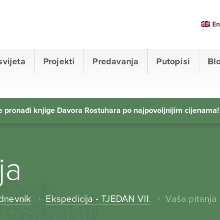
En
svijeta
Projekti
Predavanja
Putopisi
Bl
 pronađi knjige Davora Rostuhara po najpovoljnijim cijenama!
ja
 dnevnik
Ekspedicija - TJEDAN VII.
Vaša pitanja