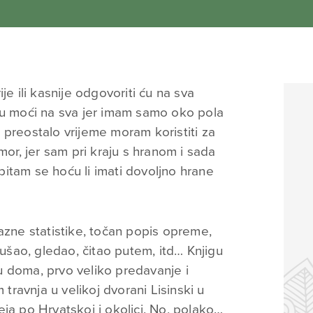
je ili kasnije odgovoriti ću na sva
ću moći na sva jer imam samo oko pola
 preostalo vrijeme moram koristiti za
mor, jer sam pri kraju s hranom i sada
itam se hoću li imati dovoljno hrane
azne statistike, točan popis opreme,
lušao, gledao, čitao putem, itd… Knjigu
 doma, prvo veliko predavanje i
 travnja u velikoj dvorani Lisinski u
ja po Hrvatskoj i okolici. No, polako…