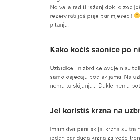
Ne valja raditi ražanj dok je zec j
rezervirati još prije par mjeseci!
pitanja.
Kako kočiš saonice po ni
Uzbrdice i nizbrdice ovdje nisu t
samo osjećaju pod skijama. Na uzbrd
nema tu skijanja… Dakle nema po
Jel koristiš krzna na uz
Imam dva para skija, krzna su trajn
jedan par duga krzna za veće tren