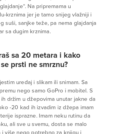
 „glajdanje“. Na pripremama u
-krznima jer je tamo snijeg vlažniji i
eg suši, sanjke teže, pa nema glajdanja
par sa dugim krznima.
raš sa 20 metara i kako
se prsti ne smrznu?
estim uređaj i slikam ili snimam. Sa
premu nego samo GoPro i mobitel. S
a ih držim u džepovima unutar jakne da
ko -20 kad ih izvadim iz džepa imam
terije isprazne. Imam neku rutinu da
ku, ali sve u svemu, dosta se malo
 i više nego potrebno za knjigu i