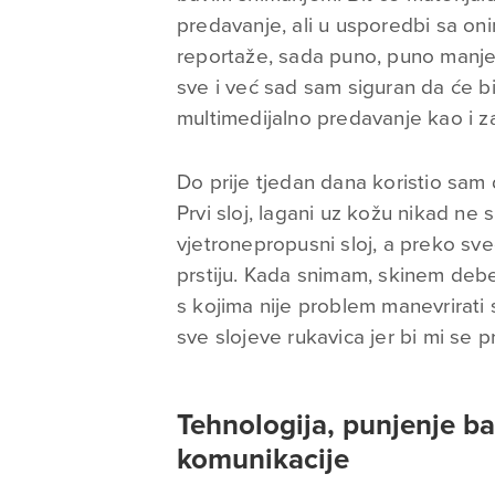
predavanje, ali u usporedbi sa on
reportaže, sada puno, puno manje
sve i već sad sam siguran da će bi
multimedijalno predavanje kao i za
Do prije tjedan dana koristio sam d
Prvi sloj, lagani uz kožu nikad ne 
vjetronepropusni sloj, a preko sv
prstiju. Kada snimam, skinem debe
s kojima nije problem manevrirat
sve slojeve rukavica jer bi mi se p
Tehnologija, punjenje bat
komunikacije