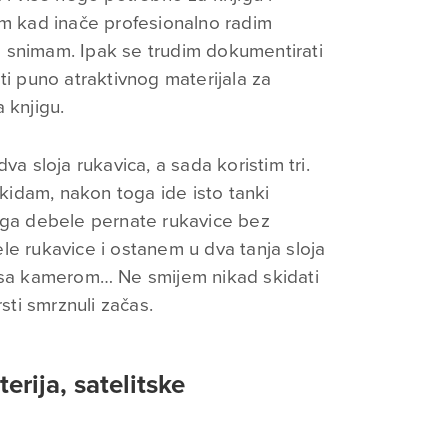
im kad inače profesionalno radim
 snimam. Ipak se trudim dokumentirati
ti puno atraktivnog materijala za
 knjigu.
va sloja rukavica, a sada koristim tri.
skidam, nakon toga ide isto tanki
ega debele pernate rukavice bez
le rukavice i ostanem u dva tanja sloja
i sa kamerom… Ne smijem nikad skidati
rsti smrznuli začas.
erija, satelitske