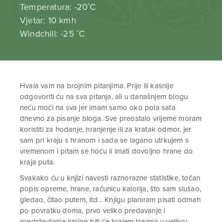
Temperatura: -20˚C
Vjetar: 10 kmh
Windchill: -25 ˚C
Hvala vam na brojnim pitanjima. Prije ili kasnije
odgovoriti ću na sva pitanja, ali u današnjem blogu
neću moći na sva jer imam samo oko pola sata
dnevno za pisanje bloga. Sve preostalo vrijeme moram
koristiti za hodanje, hranjenje ili za kratak odmor, jer
sam pri kraju s hranom i sada se lagano utrkujem s
vremenom i pitam se hoću li imati dovoljno hrane do
kraja puta.
Svakako ću u knjizi navesti raznorazne statistike, točan
popis opreme, hrane, računicu kalorija, što sam slušao,
gledao, čitao putem, itd… Knjigu planiram pisati odmah
po povratku doma, prvo veliko predavanje i
predstavljanje knjige biti će krajem travnja u velikoj