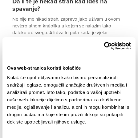
Da li te je nekad strah kad ideš na
spavanje?
Ne nije me nikad strah, zapravo jako uživam u ovom
nevjerojatnom krajoliku u kojem se nalazim tako
daleko od svega. Ali dva tri puta kada je vjetar
napravio neki čudan šum oko šatora, na tren sam
pomislio da je netko i preplašio se. Mislim da bi mi
srce stalo da recimo ležim u šatoru i čujem neki ljudski
glas, zato jer sam se potpuno naviknuo na apsolutnu
odsutnost svih živih bića. To je teoretski nemoguće da
Ova web-stranica koristi kolačiće
se dogodi, ali hipotetski pričano mislim da bih se na
Kolačiće upotrebljavamo kako bismo personalizirali
tren jako, jako iznenadio i prestrašio.
sadržaj i oglase, omogućili značajke društvenih medija i
analizirali promet. Isto tako, podatke o vašoj upotrebi
Jel ti pada na pamet sudbina
naše web-lokacije dijelimo s partnerima za društvene
Amundsena, Shackeltona i Scota dok se
medije, oglašavanje i analizu, a oni ih mogu kombinirati s
približavaš točkama koje su i oni
drugim podacima koje ste im pružili ili koje su prikupili
dosegnuli i kuda su prolazili?
dok ste upotrebljavali njihove usluge.
Oni su svi išli s druge strane Antarktike, sa Rossovog
Ice shelfa, a ja idem s Ronnovog. Dobro sam upoznat