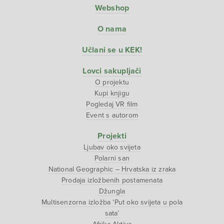
Webshop
O nama
Učlani se u KEK!
Lovci sakupljači
O projektu
Kupi knjigu
Pogledaj VR film
Event s autorom
Projekti
Ljubav oko svijeta
Polarni san
National Geographic – Hrvatska iz zraka
Prodaja izložbenih postamenata
Džungla
Multisenzorna izložba ‘Put oko svijeta u pola
sata’