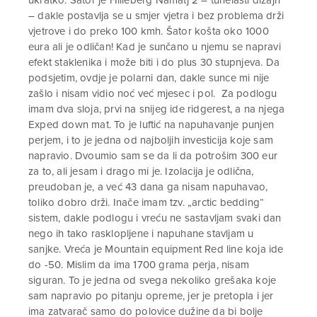
ukratko. Šator je Hilleberg Namatj 2 – tunelasti dizajn
– dakle postavlja se u smjer vjetra i bez problema drži
vjetrove i do preko 100 kmh. Šator košta oko 1000
eura ali je odličan! Kad je sunčano u njemu se napravi
efekt staklenika i može biti i do plus 30 stupnjeva. Da
podsjetim, ovdje je polarni dan, dakle sunce mi nije
zašlo i nisam vidio noć već mjesec i pol. Za podlogu
imam dva sloja, prvi na snijeg ide ridgerest, a na njega
Exped down mat. To je luftić na napuhavanje punjen
perjem, i to je jedna od najboljih investicija koje sam
napravio. Dvoumio sam se da li da potrošim 300 eur
za to, ali jesam i drago mi je. Izolacija je odlična,
preudoban je, a već 43 dana ga nisam napuhavao,
toliko dobro drži. Inače imam tzv. „arctic bedding“
sistem, dakle podlogu i vreću ne sastavljam svaki dan
nego ih tako rasklopljene i napuhane stavljam u
sanjke. Vreća je Mountain equipment Red line koja ide
do -50. Mislim da ima 1700 grama perja, nisam
siguran. To je jedna od svega nekoliko grešaka koje
sam napravio po pitanju opreme, jer je pretopla i jer
ima zatvarač samo do polovice dužine da bi bolje