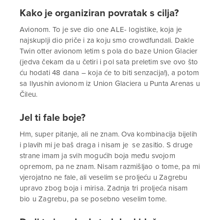
Kako je organiziran povratak s cilja?
Avionom. To je sve dio one ALE- logistike, koja je
najskuplji dio priče i za koju smo crowdfundali. Dakle
Twin otter avionom letim s pola do baze Union Glacier
(jedva čekam da u četiri i pol sata preletim sve ovo što
ću hodati 48 dana – koja će to biti senzacija!), a potom
sa Ilyushin avionom iz Union Glaciera u Punta Arenas u
Čileu.
Jel ti fale boje?
Hm, super pitanje, ali ne znam. Ova kombinacija bijelih
i plavih mi je baš draga i nisam je se zasitio. S druge
strane imam ja svih mogućih boja među svojom
opremom, pa ne znam. Nisam razmišljao o tome, pa mi
vjerojatno ne fale, ali veselim se proljeću u Zagrebu
upravo zbog boja i mirisa. Zadnja tri proljeća nisam
bio u Zagrebu, pa se posebno veselim tome.