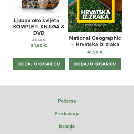
Ljubav oko svijeta –
KOMPLET: KNJIGA &
DVD
National Geographic
38,80
€
– Hrvatska iz zraka
34,90
€
Izvorna
41,90
€
cijena
Trenutna
bila
cijena
DODAJ U KOŠARICU
DODAJ U KOŠARICU
je:
je:
38,80 €.
34,90 €.
Početna
Predavanja
Izdanja