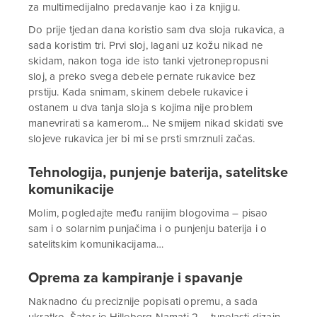
za multimedijalno predavanje kao i za knjigu.
Do prije tjedan dana koristio sam dva sloja rukavica, a
sada koristim tri. Prvi sloj, lagani uz kožu nikad ne
skidam, nakon toga ide isto tanki vjetronepropusni
sloj, a preko svega debele pernate rukavice bez
prstiju. Kada snimam, skinem debele rukavice i
ostanem u dva tanja sloja s kojima nije problem
manevrirati sa kamerom… Ne smijem nikad skidati sve
slojeve rukavica jer bi mi se prsti smrznuli začas.
Tehnologija, punjenje baterija, satelitske
komunikacije
Molim, pogledajte među ranijim blogovima – pisao
sam i o solarnim punjačima i o punjenju baterija i o
satelitskim komunikacijama…
Oprema za kampiranje i spavanje
Naknadno ću preciznije popisati opremu, a sada