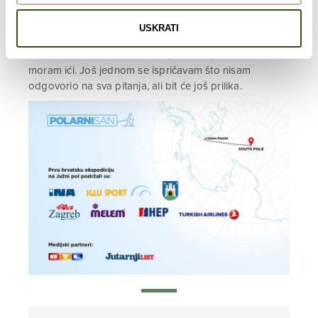
mi je potpuno nevjerojatno, tim više da je to dosad
napravilo samo dvadesetak ljudi u povijesti i da ću ja
USKRATI
možda uskoro postati jedan od tih malobrojnih!
Eto toliko za sada. Malo sam „zaružio“, sad stvarno
moram ići. Još jednom se ispričavam što nisam
odgovorio na sva pitanja, ali bit će još prilika.