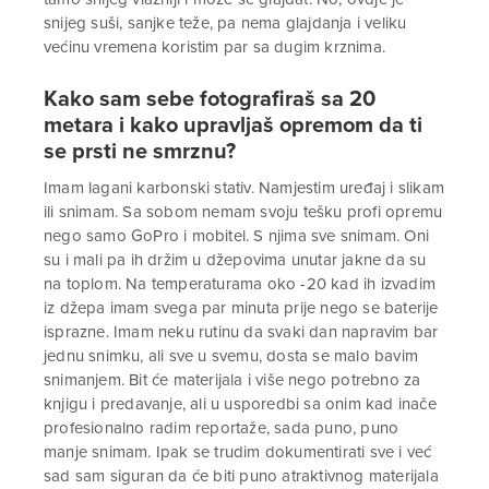
snijeg suši, sanjke teže, pa nema glajdanja i veliku
većinu vremena koristim par sa dugim krznima.
Kako sam sebe fotografiraš sa 20
metara i kako upravljaš opremom da ti
se prsti ne smrznu?
Imam lagani karbonski stativ. Namjestim uređaj i slikam
ili snimam. Sa sobom nemam svoju tešku profi opremu
nego samo GoPro i mobitel. S njima sve snimam. Oni
su i mali pa ih držim u džepovima unutar jakne da su
na toplom. Na temperaturama oko -20 kad ih izvadim
iz džepa imam svega par minuta prije nego se baterije
isprazne. Imam neku rutinu da svaki dan napravim bar
jednu snimku, ali sve u svemu, dosta se malo bavim
snimanjem. Bit će materijala i više nego potrebno za
knjigu i predavanje, ali u usporedbi sa onim kad inače
profesionalno radim reportaže, sada puno, puno
manje snimam. Ipak se trudim dokumentirati sve i već
sad sam siguran da će biti puno atraktivnog materijala