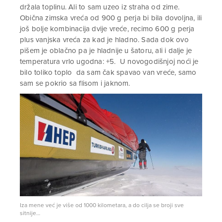
držala toplinu. Ali to sam uzeo iz straha od zime.
Obična zimska vreća od 900 g perja bi bila dovoljna, ili
još bolje kombinacija dvije vreće, recimo 600 g perja
plus vanjska vreća za kad je hladno. Sada dok ovo
pišem je oblačno pa je hladnije u šatoru, ali i dalje je
temperatura vrlo ugodna: +5. U novogodišnjoj noći je
bilo toliko toplo da sam čak spavao van vreće, samo
sam se pokrio sa flisom i jaknom.
Iza mene već je više od 1000 kilometara, a do cilja se broji sve
sitnije…