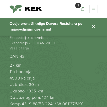
1
Vaša pitanja
Ovdje pronađi knjige Davora Rostuhara po
najpovoljnijim cijenama!
Početna stranica
Ekspedicijski dnevnik
Ekspedicija - TJEDAN VII.
Vaša pitanja
DAN 43
27 km
11h hodanja
4500 kalorija
Uzbrdica: 30 m
Ukupno: 1035 km
Do Južnog pola: 124 km
Kamp 43: S 88˚53.624′ / W 081˚37.519′