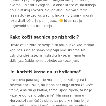
dvorani Lisinski u Zagrebu, a onda kreće velika turneja
po Hrvatskoj i okolici. No, polako… Ne valja raditi
ražanj dok je zec još u šumi. Iako smo Lisinski morali
rezervirati još prije par mjeseci!
Idem radije
odgovoriti nekoliko pitanja.
Kako kočiš saonice po nizbrdici?
Uzbrdice i nizbrdice ovdje nisu toliko jake kao recimo
kod nas. One se samo osjećaju pod skijama. Na
uzbrdici ideš teže, na nizbrdici lakše, ali nema tu
skijanja… Dakle nema potrebe za kočenjem.
Jel koristiš krzna na uzbrdicama?
Imam dva para skija, krzna su trajno zaljepljena i
zašerafljena u skije, na jedan par duga krzna za veće
trenje, a na drugi kratka, samo ispod cipela, za bolje
klizenje odnosno „glajdanje“. Na pripremama u
Norveškoj sam češće skijao sa polu-krznima jer je
tamo snijeg vlažniji i može se glajdat. No, ovdje je