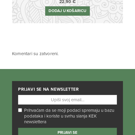
22,90
€
DODAJ U KOŠARICU
Komentari su zatvoreni.
PRIJAVI SE NA NEWSLETTER
Prihvaćam da se moji podaci spremaju u bazu
podataka i koriste u svrhu slanja KEK
newslettera