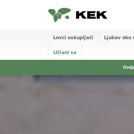
Lovci sakupljači
Ljubav oko 
Učlani se
Ovdje