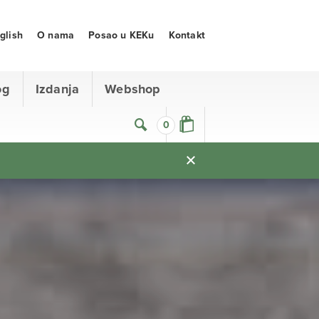
glish
O nama
Posao u KEKu
Kontakt
og
Izdanja
Webshop
0