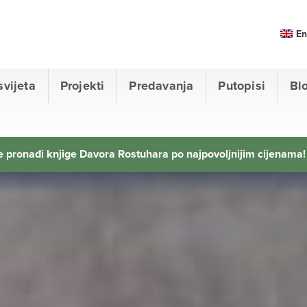
En
svijeta
Projekti
Predavanja
Putopisi
Bl
 pronađi knjige Davora Rostuhara po najpovoljnijim cijenama!