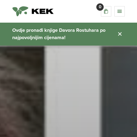
0
Ovdje pronađi knjige Davora Rostuhara po
najpovoljnijim cijenama!