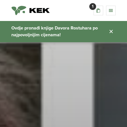
1
Ovdje pronađi knjige Davora Rostuhara po
najpovoljnijim cijenama!