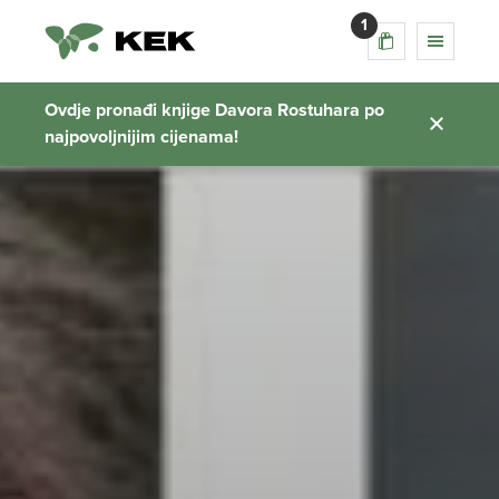
1
Ovdje pronađi knjige Davora Rostuhara po
najpovoljnijim cijenama!