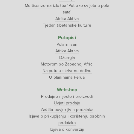
Multisenzorna izložba ‘Put oko svijeta u pola
sata’
Afrika Aktiva
Tjedan tibetanske kulture
Putopisi
Polarni san
Afrika Aktiva
Džungla
Motorom po Zapadnoj Africi
Na putu u skrivenu dolinu
U planinama Perua
Webshop
Prodajno mjesto i proizvodi
Uvjeti prodaje
Zaštita povjerljivih podataka
Izjava o prikupljanju i korištenju osobnih
podataka
Izjava o konverziji