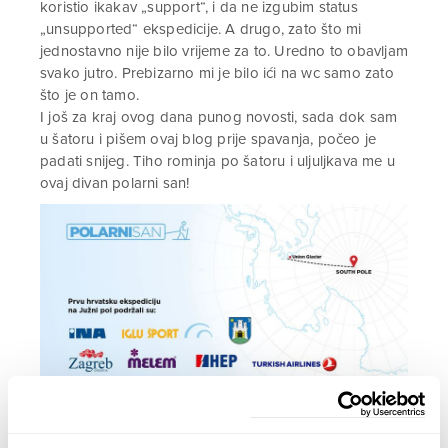
koristio ikakav „support“, i da ne izgubim status
„unsupported“ ekspedicije. A drugo, zato što mi
jednostavno nije bilo vrijeme za to. Uredno to obavljam
svako jutro. Prebizarno mi je bilo ići na wc samo zato
što je on tamo.
I još za kraj ovog dana punog novosti, sada dok sam
u šatoru i pišem ovaj blog prije spavanja, počeo je
padati snijeg. Tiho rominja po šatoru i uljuljkava me u
ovaj divan polarni san!