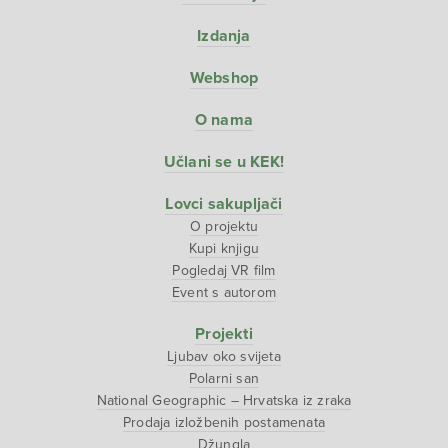
Izdanja
Webshop
O nama
Učlani se u KEK!
Lovci sakupljači
O projektu
Kupi knjigu
Pogledaj VR film
Event s autorom
Projekti
Ljubav oko svijeta
Polarni san
National Geographic – Hrvatska iz zraka
Prodaja izložbenih postamenata
Džungla