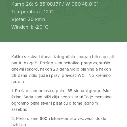
Kamp 26: S 85˚08.171′ / W 080˚48.816′
Temperatura: -12˚C
Vjetar: 20 kmh
Windchill: -20 ˚C
Koliko se stvari danas izdogađalo, mogao bih napisati
bar tri bloga!!! Prešao sam nekoliko pragova, srušio
dnevni rekord, nakon 20 dana vidio planine a nakon
26 dana vidio ljude i pravi pravcati WC… No krenimo
redom:
1. Prešao sam polovicu puta i 85 stupanj geografske
širine. Sada sam bliži cilju nego startu! To je mentalno
ogromno bitna stvar i pisat ću o tome jednom
zasebno.
2. Prešao sam 600-i kilometar, što već zvuči dosta
ozbiljno.