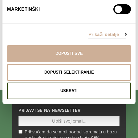
MARKETINŠKI
Davor Rostuhar – Polarni san
22,90
€
DODAJ U KOŠARICU
Prikaži detalje
DOPUSTI SVE
DOPUSTI SELEKTIRANJE
Komentari su zatvoreni.
USKRATI
PRIJAVI SE NA NEWSLETTER
Prihvaćam da se moji podaci spremaju u bazu
podataka i koriste u svrhu slanja KEK