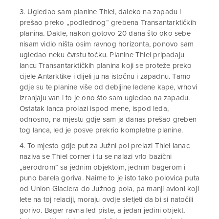
3. Ugledao sam planine Thiel, daleko na zapadu i
prešao preko „podlednog“ grebena Transantarktičkih
planina. Dakle, nakon gotovo 20 dana što oko sebe
nisam vidio ništa osim ravnog horizonta, ponovo sam
ugledao neku čvrstu točku. Planine Thiel pripadaju
lancu Transantarktičkih planina koji se proteže preko
cijele Antarktike i dijeli ju na istočnu i zapadnu. Tamo
gdje su te planine više od debljine ledene kape, vrhovi
izranjaju van i to je ono što sam ugledao na zapadu.
Ostatak lanca prolazi ispod mene, ispod leda,
odnosno, na mjestu gdje sam ja danas prešao greben
tog lanca, led je posve prekrio kompletne planine.
4. To mjesto gdje put za Južni pol prelazi Thiel lanac
naziva se Thiel corner i tu se nalazi vrlo bazični
„aerodrom“ sa jednim objektom, jednim bagerom i
puno barela goriva. Naime to je isto tako polovica puta
od Union Glaciera do Južnog pola, pa manji avioni koji
lete na toj relaciji, moraju ovdje sletjeti da bi si natočili
gorivo. Bager ravna led piste, a jedan jedini objekt,