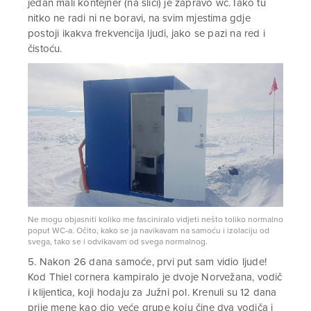
jedan mali kontejner (na slici) je zapravo wc. Iako tu
nitko ne radi ni ne boravi, na svim mjestima gdje
postoji ikakva frekvencija ljudi, jako se pazi na red i
čistoću.
Ne mogu objasniti koliko me fasciniralo vidjeti nešto toliko normalno
poput WC-a. Očito, kako se ja navikavam na samoću i izolaciju od
svega, tako se i odvikavam od svega normalnog.
5. Nakon 26 dana samoće, prvi put sam vidio ljude!
Kod Thiel cornera kampiralo je dvoje Norvežana, vodič
i klijentica, koji hodaju za Južni pol. Krenuli su 12 dana
prije mene kao dio veće grupe koju čine dva vodiča i