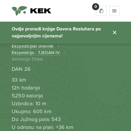
0
Senzacije Thiela
Ovdje pronađi knjige Davora Rostuhara po
najpovoljnijim cijenama!
Početna stranica
Ekspedicijski dnevnik
Ekspedicija - TJEDAN IV.
Senzacije Thiela
DAN 26
33 km
12h hodanja
5250 kalorija
Uzbrdica: 10 m
Ukupno: 605 km
Do Južnog pola: 543
U odnosu na plan: +36 km