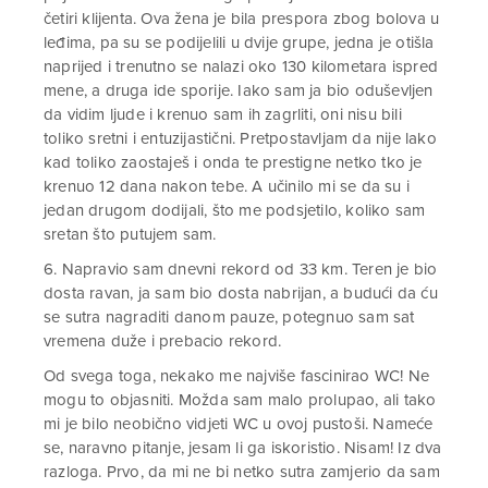
četiri klijenta. Ova žena je bila prespora zbog bolova u
leđima, pa su se podijelili u dvije grupe, jedna je otišla
naprijed i trenutno se nalazi oko 130 kilometara ispred
mene, a druga ide sporije. Iako sam ja bio oduševljen
da vidim ljude i krenuo sam ih zagrliti, oni nisu bili
toliko sretni i entuzijastični. Pretpostavljam da nije lako
kad toliko zaostaješ i onda te prestigne netko tko je
krenuo 12 dana nakon tebe. A učinilo mi se da su i
jedan drugom dodijali, što me podsjetilo, koliko sam
sretan što putujem sam.
6. Napravio sam dnevni rekord od 33 km. Teren je bio
dosta ravan, ja sam bio dosta nabrijan, a budući da ću
se sutra nagraditi danom pauze, potegnuo sam sat
vremena duže i prebacio rekord.
Od svega toga, nekako me najviše fascinirao WC! Ne
mogu to objasniti. Možda sam malo prolupao, ali tako
mi je bilo neobično vidjeti WC u ovoj pustoši. Nameće
se, naravno pitanje, jesam li ga iskoristio. Nisam! Iz dva
razloga. Prvo, da mi ne bi netko sutra zamjerio da sam