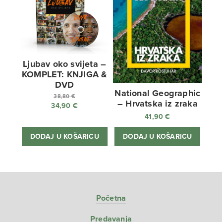
Ljubav oko svijeta –
KOMPLET: KNJIGA &
DVD
National Geographic
38,80
€
– Hrvatska iz zraka
34,90
€
Izvorna
41,90
€
cijena
Trenutna
bila
cijena
DODAJ U KOŠARICU
DODAJ U KOŠARICU
je:
je:
38,80 €.
34,90 €.
Početna
Predavanja