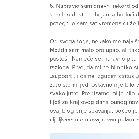
6. Napravio sam dnevni rekord od 
sam bio dosta nabrijan, a budući 
potegnuo sam sat vremena duže i
Od svega toga, nekako me najviše
Možda sam malo prolupao, ali tako
pustoši. Nameće se, naravno pitanje
razloga. Prvo, da mi ne bi netko s
„support“, i da ne izgubim status
zato što mi jednostavno nije bilo 
svako jutro. Prebizarno mi je bilo
I još za kraj ovog dana punog nov
ovaj blog prije spavanja, počeo je 
uljuljkava me u ovaj divan polarni 