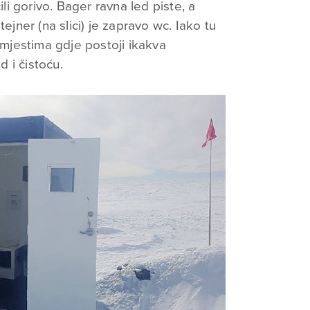
ili gorivo. Bager ravna led piste, a
tejner (na slici) je zapravo wc. Iako tu
m mjestima gdje postoji ikakva
d i čistoću.