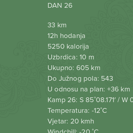
DAN 26
33 km
12h hodanja
5250 kalorija
Uzbrdica: 10 m
Ukupno: 605 km
Do Južnog pola: 543
U odnosu na plan: +36 km
Kamp 26: S 85˚08.171′ / W 
Temperatura: -12˚C
Vjetar: 20 kmh
Windchill: -20 ˚C