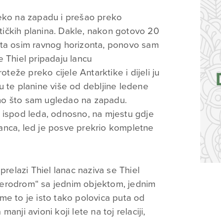
leko na zapadu i prešao preko
ičkih planina. Dakle, nakon gotovo 20
šta osim ravnog horizonta, ponovo sam
 Thiel pripadaju lancu
oteže preko cijele Antarktike i dijeli ju
u te planine više od debljine ledene
 ono što sam ugledao na zapadu.
 ispod leda, odnosno, na mjestu gdje
anca, led je posve prekrio kompletne
prelazi Thiel lanac naziva se Thiel
 „aerodrom“ sa jednim objektom, jednim
me to je isto tako polovica puta od
nji avioni koji lete na toj relaciji,