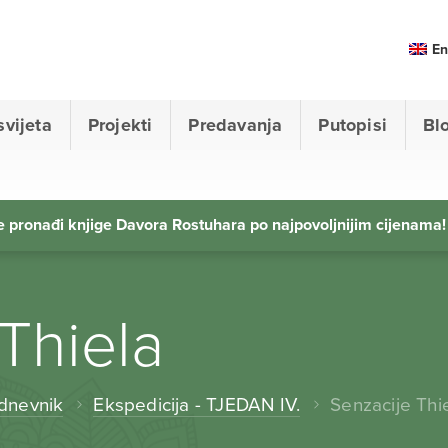
En
svijeta
Projekti
Predavanja
Putopisi
Bl
 pronađi knjige Davora Rostuhara po najpovoljnijim cijenama!
Thiela
 dnevnik
Ekspedicija - TJEDAN IV.
Senzacije Thi