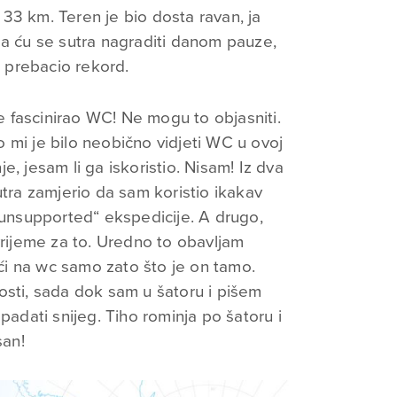
33 km. Teren je bio dosta ravan, ja
da ću se sutra nagraditi danom pauze,
 prebacio rekord.
 fascinirao WC! Ne mogu to objasniti.
 mi je bilo neobično vidjeti WC u ovoj
, jesam li ga iskoristio. Nisam! Iz dva
utra zamjerio da sam koristio ikakav
 „unsupported“ ekspedicije. A drugo,
vrijeme za to. Uredno to obavljam
 ići na wc samo zato što je on tamo.
osti, sada dok sam u šatoru i pišem
padati snijeg. Tiho rominja po šatoru i
san!