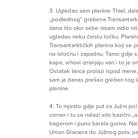
3. Ugledao sam planine Thiel, da
„podlednog“ grebena Transantarkt
dana što oko sebe nisam vidio ni
ugledao neku čvrstu točku. Planine
Transantarktičkih planina koji se pr
na istočnu i zapadnu. Tamo gdje s
kape, vrhovi izranjaju van i to je
Ostatak lanca prolazi ispod mene,
sam ja danas prešao greben tog l
planine.
4. To mjesto gdje put za Južni pol 
corner i tu se nalazi vrlo bazični
bagerom i puno barela goriva. Nai
Union Glaciera do Južnog pola, pa ma