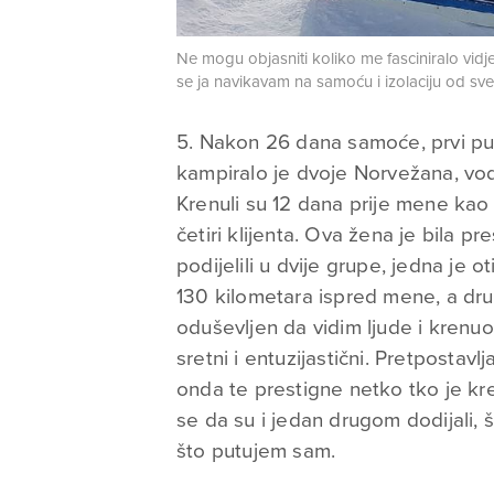
Ne mogu objasniti koliko me fasciniralo vidj
se ja navikavam na samoću i izolaciju od s
5. Nakon 26 dana samoće, prvi put
kampiralo je dvoje Norvežana, vodič
Krenuli su 12 dana prije mene kao
četiri klijenta. Ova žena je bila 
podijelili u dvije grupe, jedna je o
130 kilometara ispred mene, a drug
oduševljen da vidim ljude i krenuo s
sretni i entuzijastični. Pretpostavl
onda te prestigne netko tko je kr
se da su i jedan drugom dodijali, 
što putujem sam.