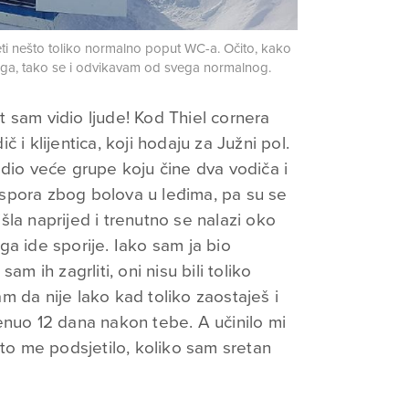
eti nešto toliko normalno poput WC-a. Očito, kako
vega, tako se i odvikavam od svega normalnog.
 sam vidio ljude! Kod Thiel cornera
 i klijentica, koji hodaju za Južni pol.
 dio veće grupe koju čine dva vodiča i
prespora zbog bolova u leđima, pa su se
tišla naprijed i trenutno se nalazi oko
a ide sporije. Iako sam ja bio
am ih zagrliti, oni nisu bili toliko
jam da nije lako kad toliko zaostaješ i
enuo 12 dana nakon tebe. A učinilo mi
što me podsjetilo, koliko sam sretan