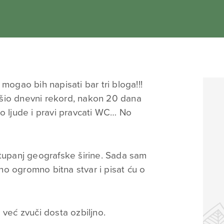
 mogao bih napisati bar tri bloga!!!
šio dnevni rekord, nakon 20 dana
io ljude i pravi pravcati WC… No
stupanj geografske širine. Sada sam
alno ogromno bitna stvar i pisat ću o
 već zvuči dosta ozbiljno.