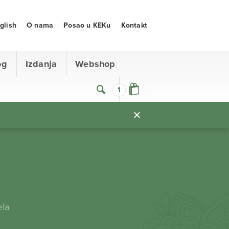
glish
O nama
Posao u KEKu
Kontakt
og
Izdanja
Webshop
1
ela