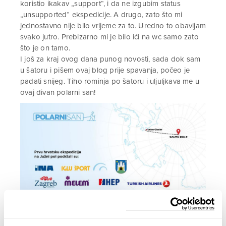
koristio ikakav „support“, i da ne izgubim status
„unsupported“ ekspedicije. A drugo, zato što mi
jednostavno nije bilo vrijeme za to. Uredno to obavljam
svako jutro. Prebizarno mi je bilo ići na wc samo zato
što je on tamo.
I još za kraj ovog dana punog novosti, sada dok sam
u šatoru i pišem ovaj blog prije spavanja, počeo je
padati snijeg. Tiho rominja po šatoru i uljuljkava me u
ovaj divan polarni san!