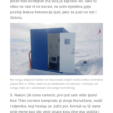
jedan mali kontejner (na slici) je zapravo wc. Iako tu
nitko ne radi ni ne boravi, na svim mjestima gdje
postoji ikakva frekvencija ljudi, jako se pazi na red i
čistoću.
Ne mogu objasniti koliko me fasciniralo vidjeti nešto toliko normalno
poput WC-a. Očito, kako se ja navikavam na samoću i izolaciju od
svega, tako se i odvikavam od svega normalnog.
5. Nakon 26 dana samoće, prvi put sam vidio ljude!
Kod Thiel cornera kampiralo je dvoje Norvežana, vodič
i klijentica, koji hodaju za Južni pol. Krenuli su 12 dana
prije mene kao dio veće grupe koju čine dva vodiča i