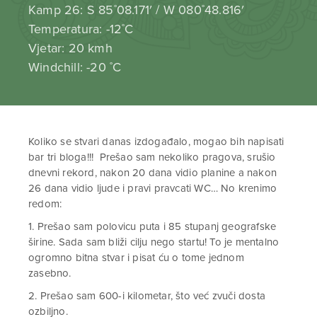
Kamp 26: S 85˚08.171′ / W 080˚48.816′
Temperatura: -12˚C
Vjetar: 20 kmh
Windchill: -20 ˚C
Koliko se stvari danas izdogađalo, mogao bih napisati
bar tri bloga!!! Prešao sam nekoliko pragova, srušio
dnevni rekord, nakon 20 dana vidio planine a nakon
26 dana vidio ljude i pravi pravcati WC… No krenimo
redom:
1. Prešao sam polovicu puta i 85 stupanj geografske
širine. Sada sam bliži cilju nego startu! To je mentalno
ogromno bitna stvar i pisat ću o tome jednom
zasebno.
2. Prešao sam 600-i kilometar, što već zvuči dosta
ozbiljno.