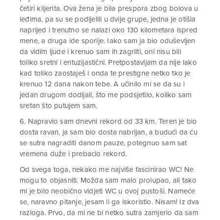
četiri klijenta. Ova žena je bila prespora zbog bolova u
leđima, pa su se podijelili u dvije grupe, jedna je otišla
naprijed i trenutno se nalazi oko 130 kilometara ispred
mene, a druga ide sporije. Iako sam ja bio oduševljen
da vidim ljude i krenuo sam ih zagrliti, oni nisu bili
toliko sretni i entuzijastični. Pretpostavljam da nije lako
kad toliko zaostaješ i onda te prestigne netko tko je
krenuo 12 dana nakon tebe. A učinilo mi se da su i
jedan drugom dodijali, što me podsjetilo, koliko sam
sretan što putujem sam.
6. Napravio sam dnevni rekord od 33 km. Teren je bio
dosta ravan, ja sam bio dosta nabrijan, a budući da ću
se sutra nagraditi danom pauze, potegnuo sam sat
vremena duže i prebacio rekord.
Od svega toga, nekako me najviše fascinirao WC! Ne
mogu to objasniti. Možda sam malo prolupao, ali tako
mi je bilo neobično vidjeti WC u ovoj pustoši. Nameće
se, naravno pitanje, jesam li ga iskoristio. Nisam! Iz dva
razloga. Prvo, da mi ne bi netko sutra zamjerio da sam