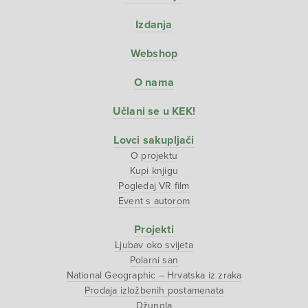
Izdanja
Webshop
O nama
Učlani se u KEK!
Lovci sakupljači
O projektu
Kupi knjigu
Pogledaj VR film
Event s autorom
Projekti
Ljubav oko svijeta
Polarni san
National Geographic – Hrvatska iz zraka
Prodaja izložbenih postamenata
Džungla