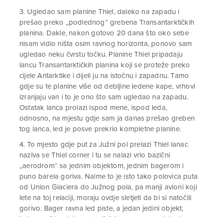
3. Ugledao sam planine Thiel, daleko na zapadu i
prešao preko „podlednog“ grebena Transantarktičkih
planina. Dakle, nakon gotovo 20 dana što oko sebe
nisam vidio ništa osim ravnog horizonta, ponovo sam
ugledao neku čvrstu točku. Planine Thiel pripadaju
lancu Transantarktičkih planina koji se proteže preko
cijele Antarktike i dijeli ju na istočnu i zapadnu. Tamo
gdje su te planine više od debljine ledene kape, vrhovi
izranjaju van i to je ono što sam ugledao na zapadu.
Ostatak lanca prolazi ispod mene, ispod leda,
odnosno, na mjestu gdje sam ja danas prešao greben
tog lanca, led je posve prekrio kompletne planine.
4. To mjesto gdje put za Južni pol prelazi Thiel lanac
naziva se Thiel corner i tu se nalazi vrlo bazični
„aerodrom“ sa jednim objektom, jednim bagerom i
puno barela goriva. Naime to je isto tako polovica puta
od Union Glaciera do Južnog pola, pa manji avioni koji
lete na toj relaciji, moraju ovdje sletjeti da bi si natočili
gorivo. Bager ravna led piste, a jedan jedini objekt,