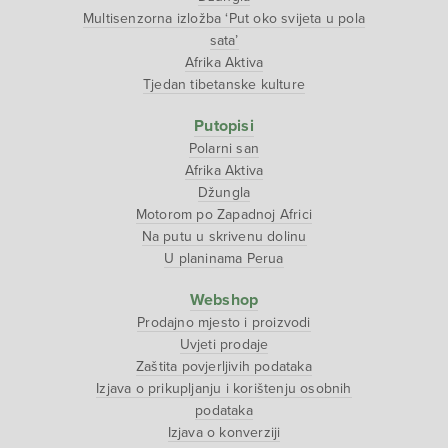
Multisenzorna izložba ‘Put oko svijeta u pola
sata’
Afrika Aktiva
Tjedan tibetanske kulture
Putopisi
Polarni san
Afrika Aktiva
Džungla
Motorom po Zapadnoj Africi
Na putu u skrivenu dolinu
U planinama Perua
Webshop
Prodajno mjesto i proizvodi
Uvjeti prodaje
Zaštita povjerljivih podataka
Izjava o prikupljanju i korištenju osobnih
podataka
Izjava o konverziji