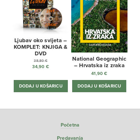
Ljubav oko svijeta –
KOMPLET: KNJIGA &
DVD
National Geographic
38,80
€
– Hrvatska iz zraka
34,90
€
Izvorna
41,90
€
cijena
Trenutna
bila
cijena
DODAJ U KOŠARICU
DODAJ U KOŠARICU
je:
je:
38,80 €.
34,90 €.
Početna
Predavanja