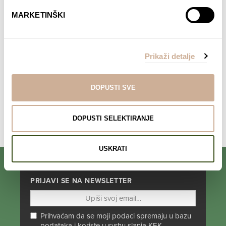
MARKETINŠKI
Davor Rostuhar – Polarni san
22,90
€
DODAJ U KOŠARICU
Prikaži detalje
DOPUSTI SVE
DOPUSTI SELEKTIRANJE
Komentari su zatvoreni.
USKRATI
PRIJAVI SE NA NEWSLETTER
Prihvaćam da se moji podaci spremaju u bazu
podataka i koriste u svrhu slanja KEK