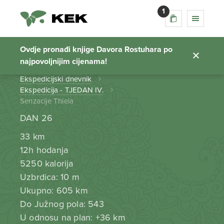
1
Senzacije Thiela
Ovdje pronađi knjige Davora Rostuhara po
najpovoljnijim cijenama!
Početna stranica
Ekspedicijski dnevnik
Ekspedicija - TJEDAN IV.
Senzacije Thiela
DAN 26
33 km
12h hodanja
5250 kalorija
Uzbrdica: 10 m
Ukupno: 605 km
Do Južnog pola: 543
U odnosu na plan: +36 km