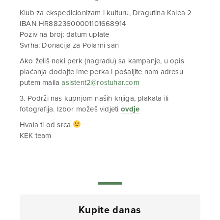
Klub za ekspedicionizam i kulturu, Dragutina Kalea 2
IBAN HR8823600001101668914
Poziv na broj: datum uplate
Svrha: Donacija za Polarni san
Ako želiš neki perk (nagradu) sa kampanje, u opis
plaćanja dodajte ime perka i pošaljite nam adresu
putem maila
asistent2@rostuhar.com
3. Podrži nas kupnjom naših knjiga, plakata ili
fotografija. Izbor možeš vidjeti
ovdje
Hvala ti od srca
KEK team
Kupite danas