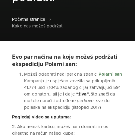
Početna stranica
Kako nas možeš podržati
Evo par načina na koje možeš podržati
ekspediciju Polarni san:
Možeš odabrati neki perk na stranici
Polarni san
Kampanja je uspješno završila sa prikupljenih
41.774 usd (104% zadanog cilja) zahvaljujući 591-
om donatoru, ali je i dalje
“živa”
, što znači da
možete naručiti određene
perkove
sve do
polaska na ekspediciju (listopad 2017)
Pogledaj video sa uputama:
2. Ako nemaš karticu, možeš nam donirati iznos
direktno na račun našeg kluba: