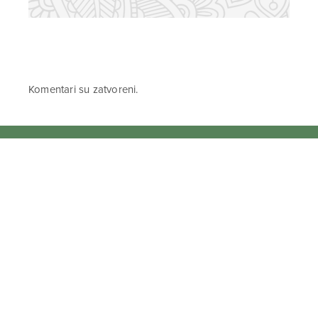
Komentari su zatvoreni.
PRIJAVI SE NA NEWSLETTER
Prihvaćam da se moji podaci spremaju u bazu
podataka i koriste u svrhu slanja KEK
newslettera