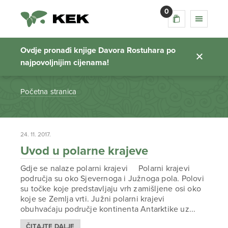
0
polarni san u
skolama
Ovdje pronađi knjige Davora Rostuhara po
najpovoljnijim cijenama!
Početna stranica
24. 11. 2017.
Uvod u polarne krajeve
Gdje se nalaze polarni krajevi Polarni krajevi
područja su oko Sjevernoga i Južnoga pola. Polovi
su točke koje predstavljaju vrh zamišljene osi oko
koje se Zemlja vrti. Južni polarni krajevi
obuhvaćaju područje kontinenta Antarktike uz...
ČITAJTE DALJE