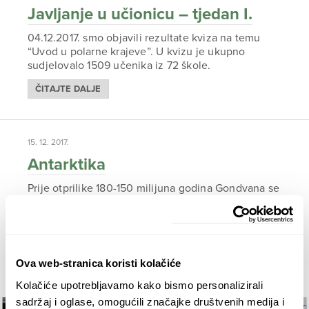
Javljanje u učionicu – tjedan I.
04.12.2017. smo objavili rezultate kviza na temu
“Uvod u polarne krajeve”. U kvizu je ukupno
sudjelovalo 1509 učenika iz 72 škole.
ČITAJTE DALJE
15. 12. 2017.
Antarktika
Prije otprilike 180-150 milijuna godina Gondvana se
počela raspadati odvajanjem Afrike i Južne
Amerike. Zatim su se odvojili Indija, Novi Zeland, te
Australija, Nova Gvineja i Tasmanija. Prije 50-30
milijuna godina odvojila se Australija, nakon če...
Ova web-stranica koristi kolačiće
ČITAJTE DALJE
Kolačiće upotrebljavamo kako bismo personalizirali
sadržaj i oglase, omogućili značajke društvenih medija i