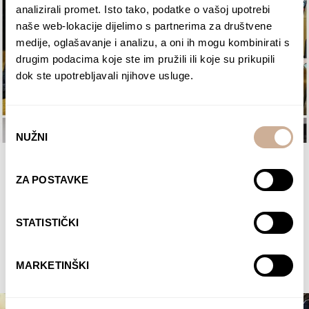
analizirali promet. Isto tako, podatke o vašoj upotrebi
naše web-lokacije dijelimo s partnerima za društvene
medije, oglašavanje i analizu, a oni ih mogu kombinirati s
drugim podacima koje ste im pružili ili koje su prikupili
dok ste upotrebljavali njihove usluge.
Odabir
NUŽNI
pristanka
11. 01. 2018.
ZA POSTAVKE
Javljanje u učionicu – tjedan II.
11.12.2017. objavili smo rezultate II kviza na temu
STATISTIČKI
“Životinjski svijet Arktika i Antarktike ”. U kvizu je
ukupno sudjelovalo 2044 učenika iz 72 škole.
ČITAJTE DALJE
MARKETINŠKI