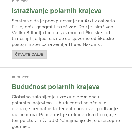
11. 01. 2018.
Istraživanje polarnih krajeva
Smatra se da je prvo putovanje na Arktik ostvario
Pitija, grčki geograf i istraživač. Dok je istraživao
Veliku Britaniju i mora sjeverno od Škotske, od
tamošnjih je ljudi saznao da sjeverno od Škotske
postoji misteriozna zemlja Thule. Nakon š...
ČITAJTE DALJE
18. 01. 2018.
Budućnost polarnih krajeva
Globalno zatopljenje uzrokuje promjene u
polarnim krajevima. U budućnosti se očekuje
otapanje permafrosta, ledenih pokrova i podizanje
razine mora. Permafrost je definiran kao tlo čija je
temperatura niža od 0 °C najmanje dvije uzastopne
godine....