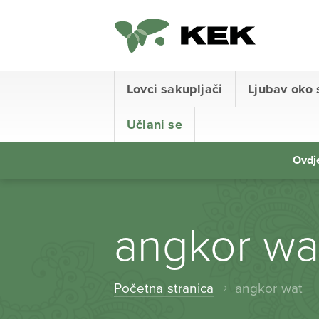
Lovci sakupljači
Ljubav oko 
Učlani se
Ovdje
angkor wa
Početna stranica
angkor wat