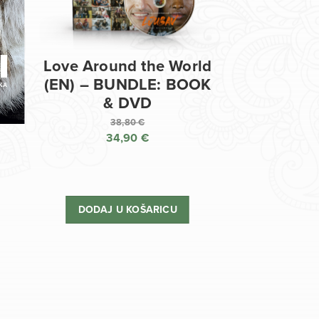
Love Around the World
(EN) – BUNDLE: BOOK
& DVD
38,80
€
34,90
€
Izvorna
cijena
Trenutna
bila
cijena
je:
je:
DODAJ U KOŠARICU
38,80 €.
34,90 €.