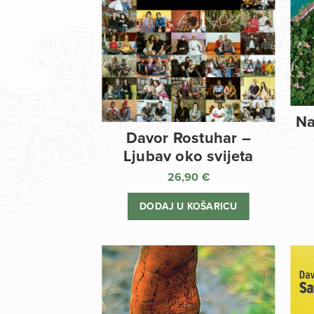
Na
Davor Rostuhar –
Ljubav oko svijeta
26,90
€
DODAJ U KOŠARICU