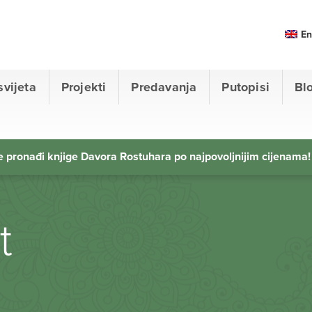
En
svijeta
Projekti
Predavanja
Putopisi
Bl
 pronađi knjige Davora Rostuhara po najpovoljnijim cijenama!
t