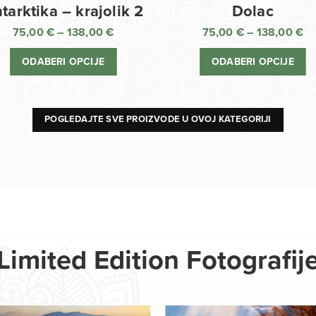
Dolac
tarktika – krajolik 2
75,00
€
–
138,00
€
75,00
€
–
138,00
€
R
Raspon
ci
cijena:
ODABERI OPCIJE
ODABERI OPCIJE
o
od
75
75,00 €
d
do
13
138,00 €
POGLEDAJTE SVE PROIZVODE U OVOJ KATEGORIJI
Limited Edition Fotografij