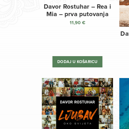
Davor Rostuhar – Rea i
Mia – prva putovanja
11,90
€
Da
DODAJ U KOŠARICU