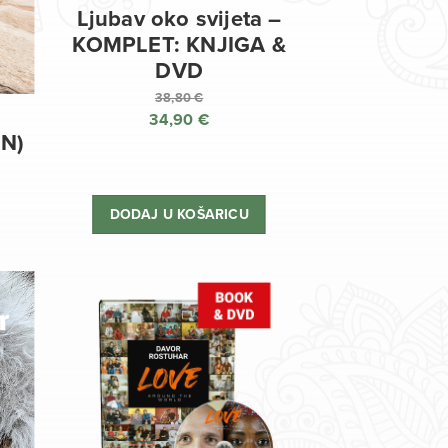
Ljubav oko svijeta –
KOMPLET: KNJIGA &
DVD
38,80
€
34,90
€
Izvorna
EN)
cijena
Trenutna
bila
cijena
je:
je:
DODAJ U KOŠARICU
38,80 €.
34,90 €.