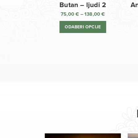
Butan – ljudi 2
An
75,00
€
–
138,00
€
Raspon
cijena:
ODABERI OPCIJE
od
75,00 €
do
138,00 €