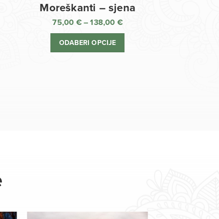
Moreškanti – sjena
75,00
€
–
138,00
€
aspon
Raspon
jena:
cijena:
ODABERI OPCIJE
d
od
,00 €
75,00 €
o
do
8,00 €
138,00 €
e