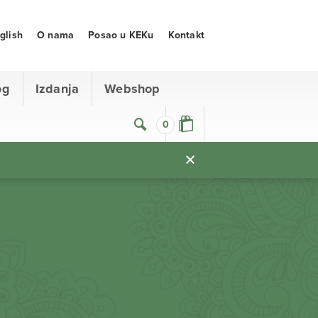
glish
O nama
Posao u KEKu
Kontakt
og
Izdanja
Webshop
0