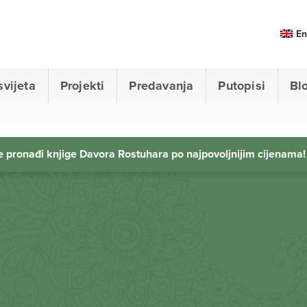
En
svijeta
Projekti
Predavanja
Putopisi
Bl
 pronađi knjige Davora Rostuhara po najpovoljnijim cijenama!