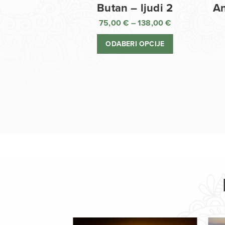
Butan – ljudi 2
An
75,00
€
–
138,00
€
Raspon
cijena:
ODABERI OPCIJE
od
75,00 €
do
138,00 €