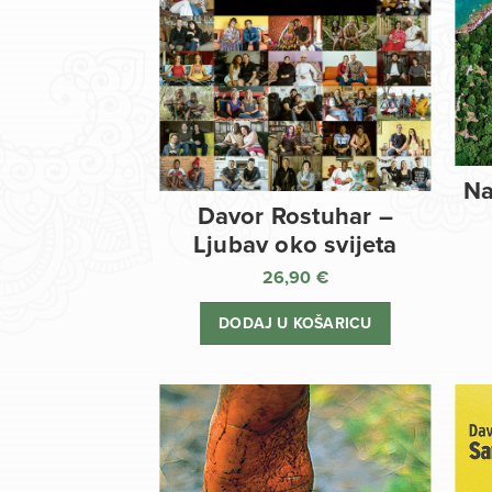
Na
Davor Rostuhar –
Ljubav oko svijeta
26,90
€
DODAJ U KOŠARICU