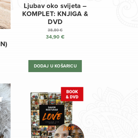
Ljubav oko svijeta –
KOMPLET: KNJIGA &
DVD
38,80
€
34,90
€
Izvorna
EN)
cijena
Trenutna
bila
cijena
je:
je:
DODAJ U KOŠARICU
38,80 €.
34,90 €.