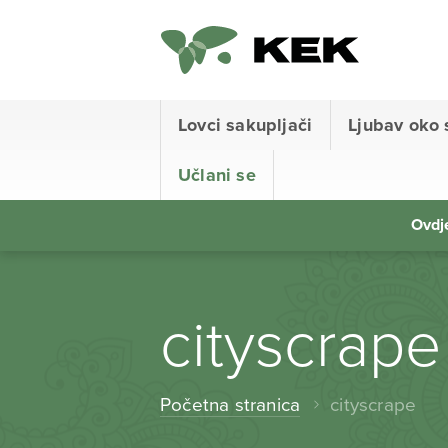
Lovci sakupljači
Ljubav oko 
Učlani se
Ovdje
cityscrape
Početna stranica
cityscrape