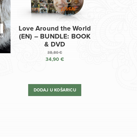
Love Around the World
(EN) – BUNDLE: BOOK
& DVD
38,80
€
34,90
€
Izvorna
cijena
Trenutna
bila
cijena
je:
je:
DODAJ U KOŠARICU
38,80 €.
34,90 €.