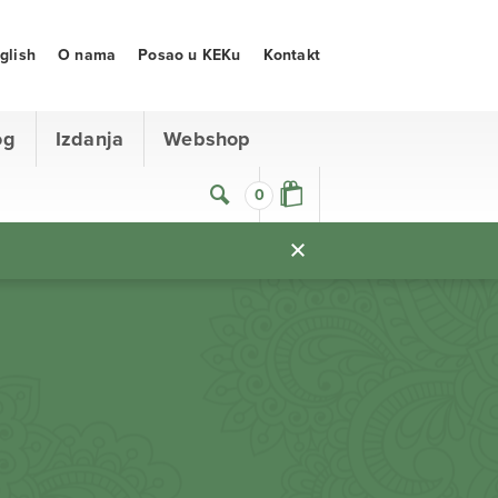
glish
O nama
Posao u KEKu
Kontakt
og
Izdanja
Webshop
0