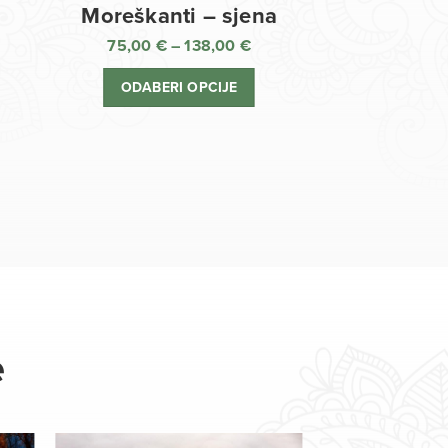
Moreškanti – sjena
75,00
€
–
138,00
€
aspon
Raspon
jena:
cijena:
ODABERI OPCIJE
d
od
,00 €
75,00 €
o
do
8,00 €
138,00 €
e