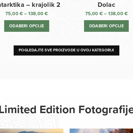
Dolac
tarktika – krajolik 2
75,00
€
–
138,00
€
75,00
€
–
138,00
€
R
Raspon
ci
cijena:
ODABERI OPCIJE
ODABERI OPCIJE
o
od
75
75,00 €
d
do
13
138,00 €
POGLEDAJTE SVE PROIZVODE U OVOJ KATEGORIJI
Limited Edition Fotografij