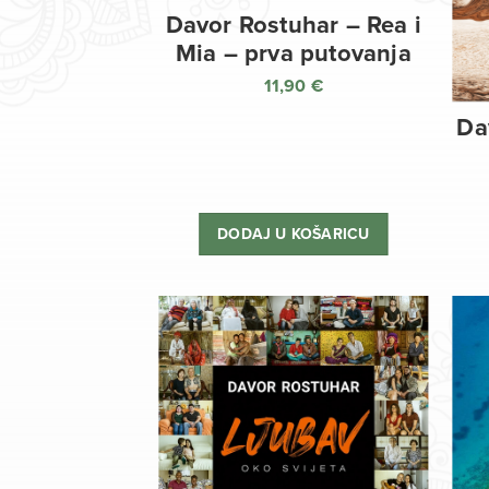
Davor Rostuhar – Rea i
Mia – prva putovanja
11,90
€
Da
DODAJ U KOŠARICU