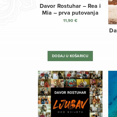
Davor Rostuhar – Rea i
Mia – prva putovanja
11,90
€
Da
DODAJ U KOŠARICU