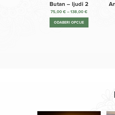
Butan – ljudi 2
An
75,00
€
–
138,00
€
Raspon
cijena:
ODABERI OPCIJE
od
75,00 €
do
138,00 €