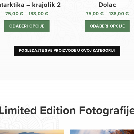
Dolac
tarktika – krajolik 2
75,00
€
–
138,00
€
75,00
€
–
138,00
€
R
Raspon
ci
cijena:
ODABERI OPCIJE
ODABERI OPCIJE
o
od
75
75,00 €
d
do
13
138,00 €
POGLEDAJTE SVE PROIZVODE U OVOJ KATEGORIJI
Limited Edition Fotografij