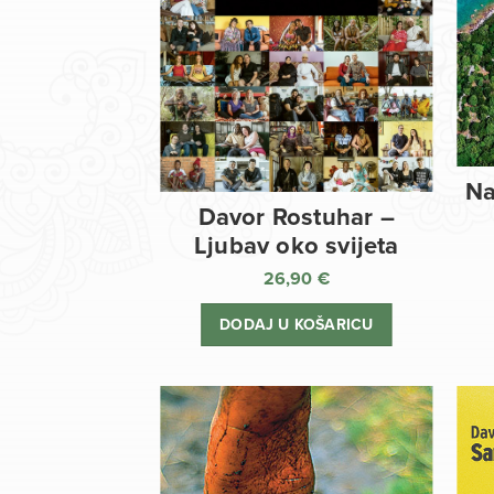
Na
Davor Rostuhar –
Ljubav oko svijeta
26,90
€
DODAJ U KOŠARICU