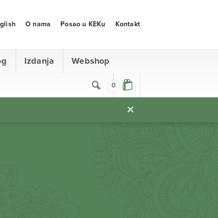
glish
O nama
Posao u KEKu
Kontakt
og
Izdanja
Webshop
0