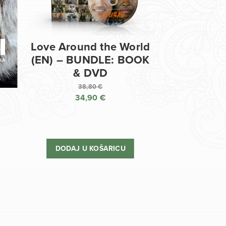
Love Around the World
(EN) – BUNDLE: BOOK
& DVD
38,80
€
34,90
€
Izvorna
cijena
Trenutna
bila
cijena
je:
je:
DODAJ U KOŠARICU
38,80 €.
34,90 €.