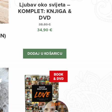
Ljubav oko svijeta –
KOMPLET: KNJIGA &
DVD
38,80
€
34,90
€
Izvorna
EN)
cijena
Trenutna
bila
cijena
je:
je:
DODAJ U KOŠARICU
38,80 €.
34,90 €.