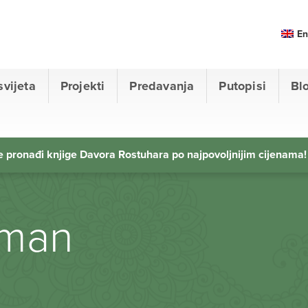
En
svijeta
Projekti
Predavanja
Putopisi
Bl
 pronađi knjige Davora Rostuhara po najpovoljnijim cijenama!
 man
n