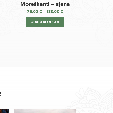
Moreškanti – sjena
75,00
€
–
138,00
€
aspon
Raspon
jena:
cijena:
ODABERI OPCIJE
d
od
,00 €
75,00 €
o
do
8,00 €
138,00 €
e