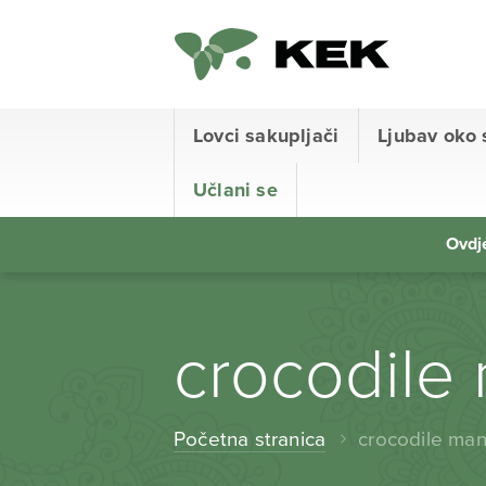
Lovci sakupljači
Ljubav oko 
Učlani se
Ovdje
crocodile
Početna stranica
crocodile ma