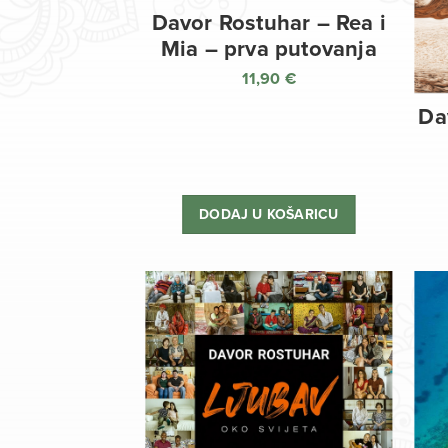
Davor Rostuhar – Rea i
Mia – prva putovanja
11,90
€
Da
DODAJ U KOŠARICU