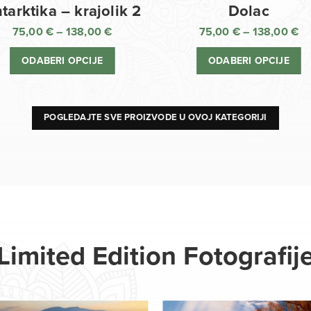
Dolac
tarktika – krajolik 2
75,00
€
–
138,00
€
75,00
€
–
138,00
€
R
Raspon
ci
cijena:
ODABERI OPCIJE
ODABERI OPCIJE
o
od
75
75,00 €
d
do
13
138,00 €
POGLEDAJTE SVE PROIZVODE U OVOJ KATEGORIJI
Limited Edition Fotografij