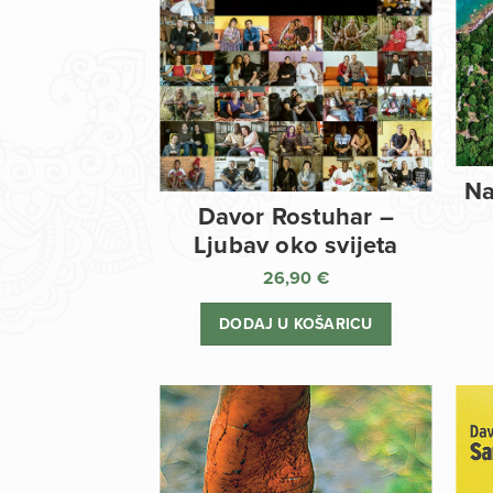
Na
Davor Rostuhar –
Ljubav oko svijeta
26,90
€
DODAJ U KOŠARICU