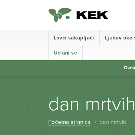
Lovci sakupljači
Ljubav oko 
Učlani se
Ovdje
dan mrtvi
Početna stranica
dan mrtvih