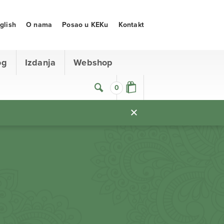
glish
O nama
Posao u KEKu
Kontakt
og
Izdanja
Webshop
0