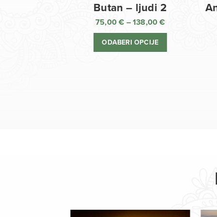
Butan – ljudi 2
An
75,00
€
–
138,00
€
Raspon
cijena:
ODABERI OPCIJE
od
75,00 €
do
138,00 €