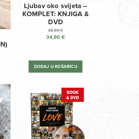
Ljubav oko svijeta –
KOMPLET: KNJIGA &
DVD
38,80
€
34,90
€
Izvorna
EN)
cijena
Trenutna
bila
cijena
je:
je:
DODAJ U KOŠARICU
38,80 €.
34,90 €.