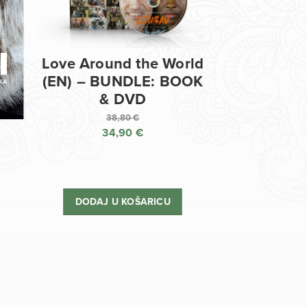
Love Around the World
(EN) – BUNDLE: BOOK
& DVD
38,80
€
34,90
€
Izvorna
cijena
Trenutna
bila
cijena
je:
je:
DODAJ U KOŠARICU
38,80 €.
34,90 €.