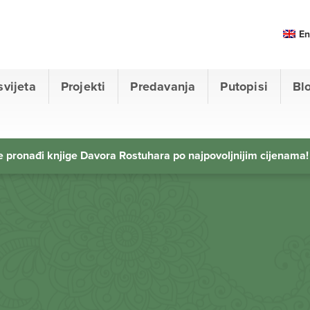
En
svijeta
Projekti
Predavanja
Putopisi
Bl
 pronađi knjige Davora Rostuhara po najpovoljnijim cijenama!
h