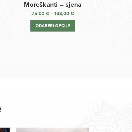
Moreškanti – sjena
75,00
€
–
138,00
€
aspon
Raspon
jena:
cijena:
ODABERI OPCIJE
d
od
,00 €
75,00 €
o
do
8,00 €
138,00 €
e