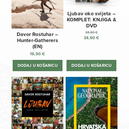
Ljubav oko svijeta –
KOMPLET: KNJIGA &
DVD
38,80
€
Davor Rostuhar –
34,90
€
Izvorna
Hunter-Gatherers
cijena
Trenutna
(EN)
bila
cijena
19,90
€
je:
je:
38,80 €.
34,90 €.
DODAJ U KOŠARICU
DODAJ U KOŠARICU