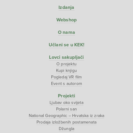
Izdanja
Webshop
O nama
Učlani se u KEK!
Lovci sakupljači
O projektu
Kupi knjigu
Pogledaj VR film
Event s autorom
Projekti
Ljubav oko svijeta
Polarni san
National Geographic – Hrvatska iz zraka
Prodaja izložbenih postamenata
Džungla