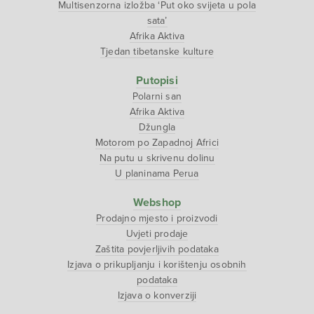
Multisenzorna izložba ‘Put oko svijeta u pola
sata’
Afrika Aktiva
Tjedan tibetanske kulture
Putopisi
Polarni san
Afrika Aktiva
Džungla
Motorom po Zapadnoj Africi
Na putu u skrivenu dolinu
U planinama Perua
Webshop
Prodajno mjesto i proizvodi
Uvjeti prodaje
Zaštita povjerljivih podataka
Izjava o prikupljanju i korištenju osobnih
podataka
Izjava o konverziji