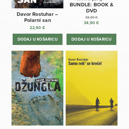
BUNDLE: BOOK &
DVD
Davor Rostuhar –
38,80
€
Polarni san
34,90
€
Izvorna
22,90
€
cijena
Trenutna
bila
cijena
DODAJ U KOŠARICU
DODAJ U KOŠARICU
je:
je:
38,80 €.
34,90 €.