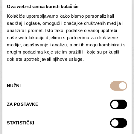
Ova web-stranica koristi kolačiće
Kolačiće upotrebljavamo kako bismo personalizirali
Butan – ljudi 2
Antarktika – krajolik
sadržaj i oglase, omogućili značajke društvenih medija i
2
analizirali promet. Isto tako, podatke o vašoj upotrebi
75,00
€
–
138,00
€
Raspon
cijena:
75,00
€
–
138,00
€
Raspon
naše web-lokacije dijelimo s partnerima za društvene
od
cijena:
medije, oglašavanje i analizu, a oni ih mogu kombinirati s
ODABERI OPCIJE
ODABERI OPCIJE
75,00 €
od
drugim podacima koje ste im pružili ili koje su prikupili
do
75,00 €
dok ste upotrebljavali njihove usluge.
138,00 €
do
138,00 €
Odabir
NUŽNI
pristanka
Dolac
Moreškanti – sjena
ZA POSTAVKE
75,00
€
–
138,00
€
Raspon
75,00
€
–
138,00
€
Raspon
cijena:
cijena:
ODABERI OPCIJE
ODABERI OPCIJE
STATISTIČKI
od
od
75,00 €
75,00 €