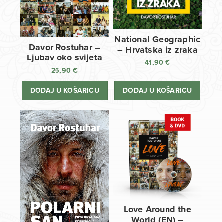
National Geographic
Davor Rostuhar –
– Hrvatska iz zraka
Ljubav oko svijeta
41,90
€
26,90
€
DODAJ U KOŠARICU
DODAJ U KOŠARICU
Love Around the
World (EN) –