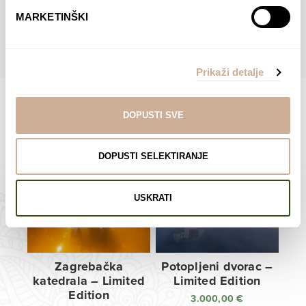
do
do
POGLEDAJTE SVE PROIZVODE U OVOJ KATEGORIJI
MARKETINŠKI
138,00 €
138,00 €
Prikaži detalje
DOPUSTI SVE
Limited Edition Fotografije
DOPUSTI SELEKTIRANJE
USKRATI
Zagrebačka
Potopljeni dvorac –
katedrala – Limited
Limited Edition
Edition
3.000,00
€