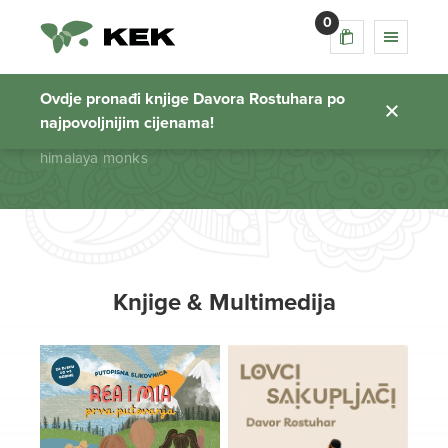
0
himalaya monks
Ovdje pronađi knjige Davora Rostuhara po
najpovoljnijim cijenama!
Početna stranica
himalaya monks
Knjige & Multimedija