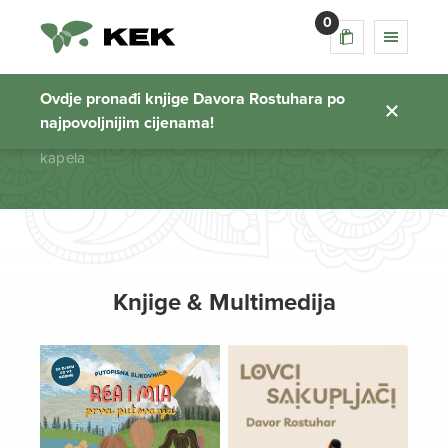
0
kapela
Ovdje pronađi knjige Davora Rostuhara po
najpovoljnijim cijenama!
Početna stranica
kapela
Knjige & Multimedija