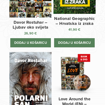
National Geographic
Davor Rostuhar –
– Hrvatska iz zraka
Ljubav oko svijeta
41,90
€
26,90
€
DODAJ U KOŠARICU
DODAJ U KOŠARICU
Love Around the
World (EN) –