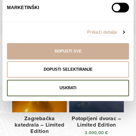
do
do
POGLEDAJTE SVE PROIZVODE U OVOJ KATEGORIJI
MARKETINŠKI
138,00 €
138,00 €
Prikaži detalje
DOPUSTI SVE
Limited Edition Fotografije
DOPUSTI SELEKTIRANJE
USKRATI
Zagrebačka
Potopljeni dvorac –
katedrala – Limited
Limited Edition
Edition
3.000,00
€