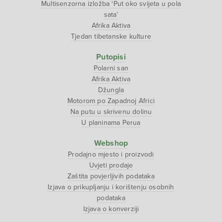
Multisenzorna izložba ‘Put oko svijeta u pola
sata’
Afrika Aktiva
Tjedan tibetanske kulture
Putopisi
Polarni san
Afrika Aktiva
Džungla
Motorom po Zapadnoj Africi
Na putu u skrivenu dolinu
U planinama Perua
Webshop
Prodajno mjesto i proizvodi
Uvjeti prodaje
Zaštita povjerljivih podataka
Izjava o prikupljanju i korištenju osobnih
podataka
Izjava o konverziji