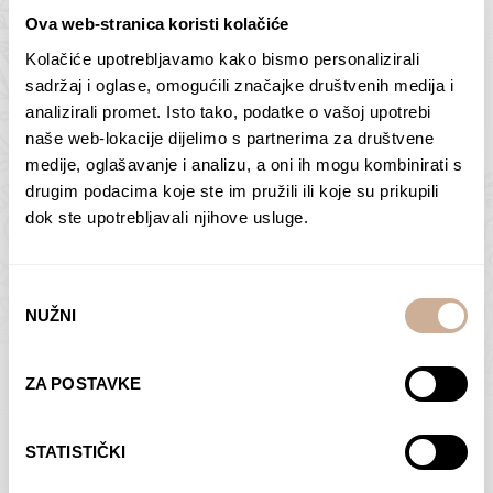
Ova web-stranica koristi kolačiće
Kolačiće upotrebljavamo kako bismo personalizirali
Butan – ljudi 2
Antarktika – krajolik
sadržaj i oglase, omogućili značajke društvenih medija i
2
analizirali promet. Isto tako, podatke o vašoj upotrebi
75,00
€
–
138,00
€
Raspon
cijena:
75,00
€
–
138,00
€
Raspon
naše web-lokacije dijelimo s partnerima za društvene
od
cijena:
medije, oglašavanje i analizu, a oni ih mogu kombinirati s
ODABERI OPCIJE
ODABERI OPCIJE
75,00 €
od
drugim podacima koje ste im pružili ili koje su prikupili
do
75,00 €
dok ste upotrebljavali njihove usluge.
138,00 €
do
138,00 €
Odabir
NUŽNI
pristanka
Dolac
Moreškanti – sjena
ZA POSTAVKE
75,00
€
–
138,00
€
Raspon
75,00
€
–
138,00
€
Raspon
cijena:
cijena:
ODABERI OPCIJE
ODABERI OPCIJE
STATISTIČKI
od
od
75,00 €
75,00 €