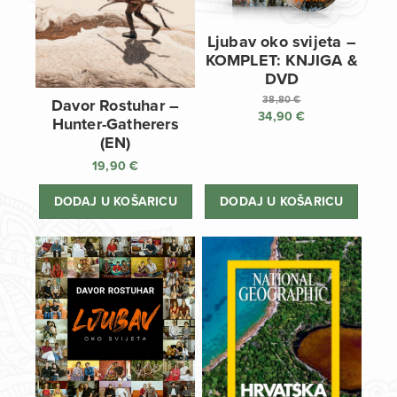
Ljubav oko svijeta –
KOMPLET: KNJIGA &
DVD
38,80
€
Davor Rostuhar –
34,90
€
Izvorna
Hunter-Gatherers
cijena
Trenutna
(EN)
bila
cijena
19,90
€
je:
je:
38,80 €.
34,90 €.
DODAJ U KOŠARICU
DODAJ U KOŠARICU