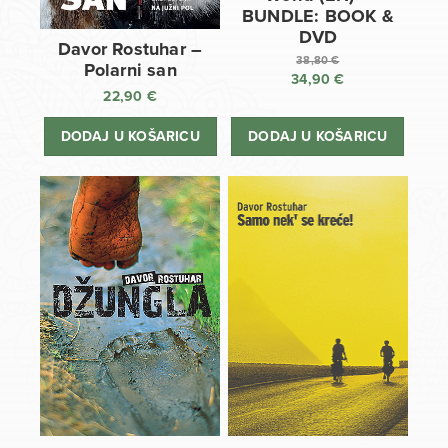
BUNDLE: BOOK &
DVD
Davor Rostuhar –
38,80
€
Polarni san
34,90
€
Izvorna
22,90
€
cijena
Trenutna
bila
cijena
DODAJ U KOŠARICU
DODAJ U KOŠARICU
je:
je:
38,80 €.
34,90 €.