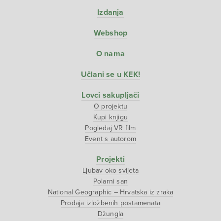
Izdanja
Webshop
O nama
Učlani se u KEK!
Lovci sakupljači
O projektu
Kupi knjigu
Pogledaj VR film
Event s autorom
Projekti
Ljubav oko svijeta
Polarni san
National Geographic – Hrvatska iz zraka
Prodaja izložbenih postamenata
Džungla