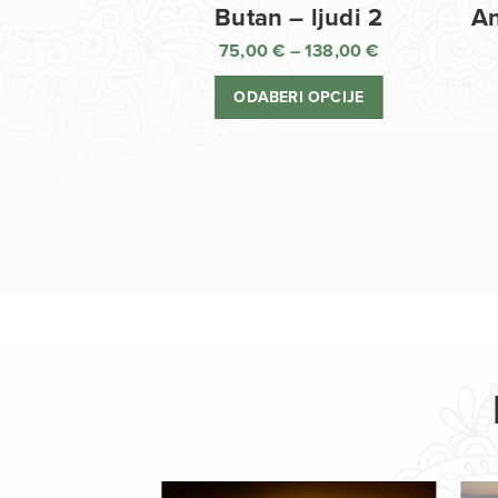
Butan – ljudi 2
An
75,00
€
–
138,00
€
Raspon
cijena:
ODABERI OPCIJE
od
75,00 €
do
138,00 €