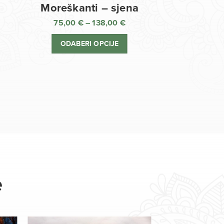
Moreškanti – sjena
75,00
€
–
138,00
€
aspon
Raspon
jena:
cijena:
ODABERI OPCIJE
d
od
,00 €
75,00 €
o
do
8,00 €
138,00 €
e