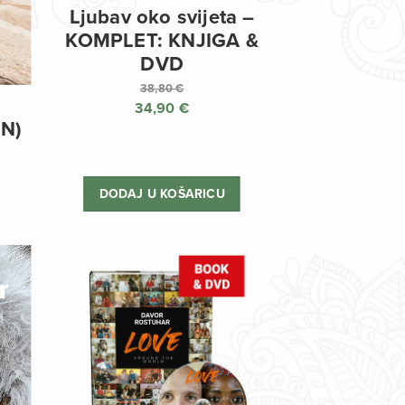
Ljubav oko svijeta –
KOMPLET: KNJIGA &
DVD
38,80
€
34,90
€
Izvorna
EN)
cijena
Trenutna
bila
cijena
je:
je:
DODAJ U KOŠARICU
38,80 €.
34,90 €.