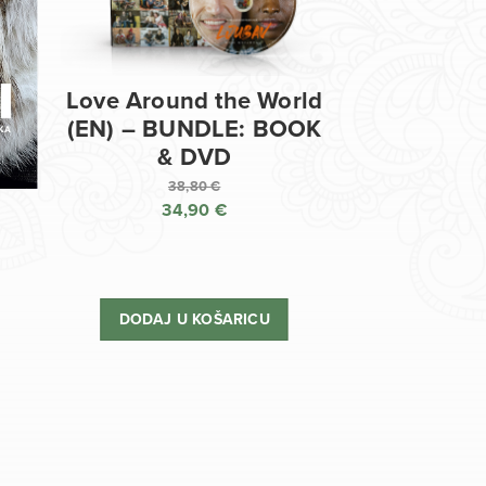
Love Around the World
(EN) – BUNDLE: BOOK
& DVD
38,80
€
34,90
€
Izvorna
cijena
Trenutna
bila
cijena
je:
je:
DODAJ U KOŠARICU
38,80 €.
34,90 €.