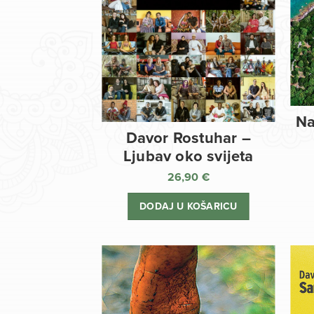
Na
Davor Rostuhar –
Ljubav oko svijeta
26,90
€
DODAJ U KOŠARICU