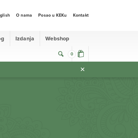
glish
O nama
Posao u KEKu
Kontakt
og
Izdanja
Webshop
0