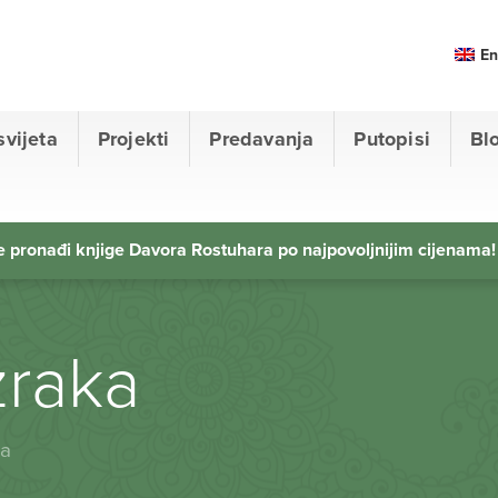
En
svijeta
Projekti
Predavanja
Putopisi
Bl
 pronađi knjige Davora Rostuhara po najpovoljnijim cijenama!
zraka
ka