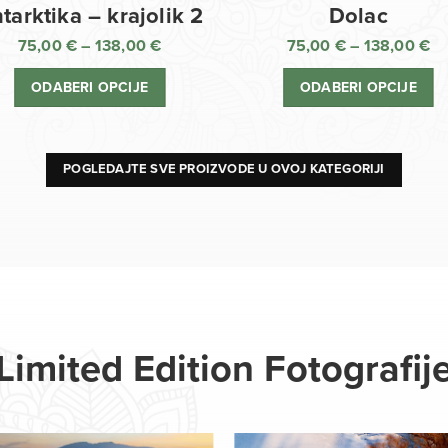
Dolac
tarktika – krajolik 2
75,00
€
–
138,00
€
75,00
€
–
138,00
€
R
Raspon
ci
cijena:
ODABERI OPCIJE
ODABERI OPCIJE
o
od
75
75,00 €
d
do
13
138,00 €
POGLEDAJTE SVE PROIZVODE U OVOJ KATEGORIJI
Limited Edition Fotografij