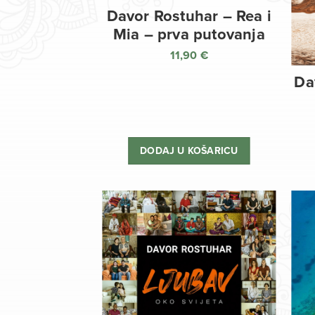
Davor Rostuhar – Rea i
Mia – prva putovanja
11,90
€
Da
DODAJ U KOŠARICU