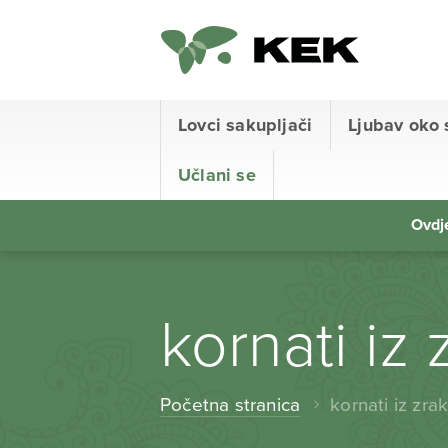
Lovci sakupljači
Ljubav oko 
Učlani se
Ovdje
kornati iz 
Početna stranica
kornati iz zra