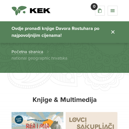
0
national geographic
hrvatska
Ovdje pronađi knjige Davora Rostuhara po
najpovoljnijim cijenama!
Početna stranica
national geographic hrvatska
Knjige & Multimedija