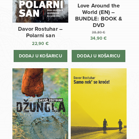
Love Around the
World (EN) –
BUNDLE: BOOK &
DVD
Davor Rostuhar –
38,80
€
Polarni san
34,90
€
Izvorna
22,90
€
cijena
Trenutna
bila
cijena
DODAJ U KOŠARICU
DODAJ U KOŠARICU
je:
je:
38,80 €.
34,90 €.