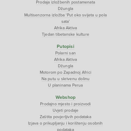
Prodaja izložbenih postamenata
Džungla
Multisenzorna izložba ‘Put oko svijeta u pola
sata’
Afrika Aktiva
Tjedan tibetanske kulture
Putopisi
Polarni san
Afrika Aktiva
Džungla
Motorom po Zapadnoj Africi
Na putu u skrivenu dolinu
U planinama Perua
Webshop
Prodajno mjesto i proizvodi
Uvjeti prodaje
Zaštita povjerljivih podataka
Izjava o prikupljanju i korištenju osobnih
podataka