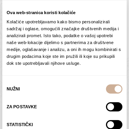
Ova web-stranica koristi kolačiće
Kolačiće upotrebljavamo kako bismo personalizirali
sadržaj i oglase, omogućili značajke društvenih medija i
Butan – ljudi 2
Antarktika – krajolik
analizirali promet. Isto tako, podatke o vašoj upotrebi
2
75,00
€
–
138,00
€
Raspon
naše web-lokacije dijelimo s partnerima za društvene
cijena:
75,00
€
–
138,00
€
Raspon
medije, oglašavanje i analizu, a oni ih mogu kombinirati s
od
cijena:
drugim podacima koje ste im pružili ili koje su prikupili
ODABERI OPCIJE
ODABERI OPCIJE
75,00 €
od
dok ste upotrebljavali njihove usluge.
do
75,00 €
138,00 €
do
138,00 €
Odabir
NUŽNI
pristanka
ZA POSTAVKE
Dolac
Moreškanti – sjena
75,00
€
–
138,00
€
Raspon
75,00
€
–
138,00
€
Raspon
STATISTIČKI
cijena:
cijena: