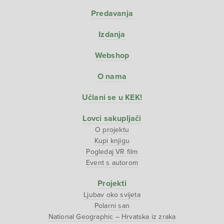
Predavanja
Izdanja
Webshop
O nama
Učlani se u KEK!
Lovci sakupljači
O projektu
Kupi knjigu
Pogledaj VR film
Event s autorom
Projekti
Ljubav oko svijeta
Polarni san
National Geographic – Hrvatska iz zraka