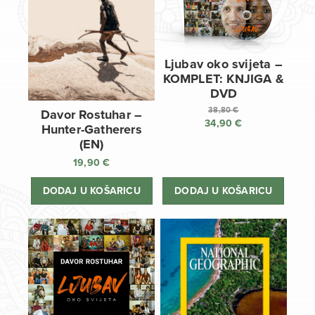
Ljubav oko svijeta –
KOMPLET: KNJIGA &
DVD
38,80
€
Davor Rostuhar –
34,90
€
Izvorna
Hunter-Gatherers
cijena
Trenutna
(EN)
bila
cijena
19,90
€
je:
je:
38,80 €.
34,90 €.
DODAJ U KOŠARICU
DODAJ U KOŠARICU