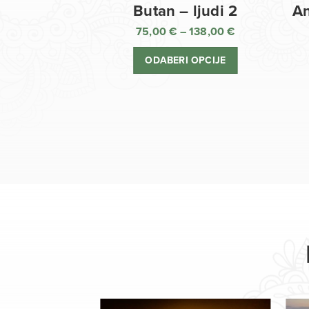
Butan – ljudi 2
An
75,00
€
–
138,00
€
Raspon
cijena:
ODABERI OPCIJE
od
75,00 €
do
138,00 €