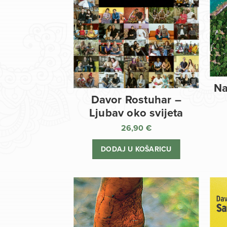
Na
Davor Rostuhar –
Ljubav oko svijeta
26,90
€
DODAJ U KOŠARICU