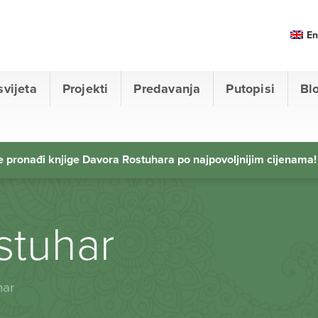
En
svijeta
Projekti
Predavanja
Putopisi
Bl
 pronađi knjige Davora Rostuhara po najpovoljnijim cijenama!
stuhar
har