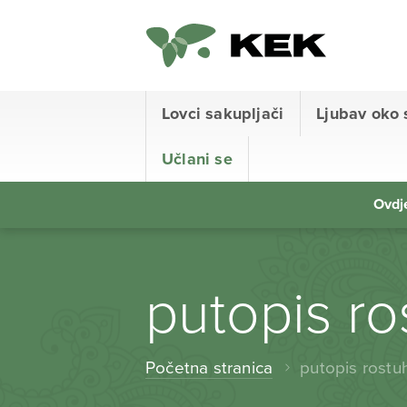
Lovci sakupljači
Ljubav oko 
Učlani se
Ovdje
putopis ro
Početna stranica
putopis rostu