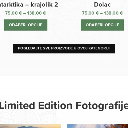
Dolac
tarktika – krajolik 2
75,00
€
–
138,00
€
75,00
€
–
138,00
€
R
Raspon
ci
cijena:
ODABERI OPCIJE
ODABERI OPCIJE
o
od
75
75,00 €
d
do
13
138,00 €
POGLEDAJTE SVE PROIZVODE U OVOJ KATEGORIJI
Limited Edition Fotografij