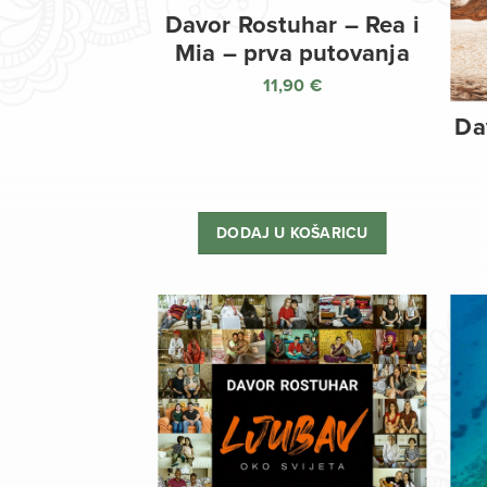
Davor Rostuhar – Rea i
Mia – prva putovanja
11,90
€
Da
DODAJ U KOŠARICU