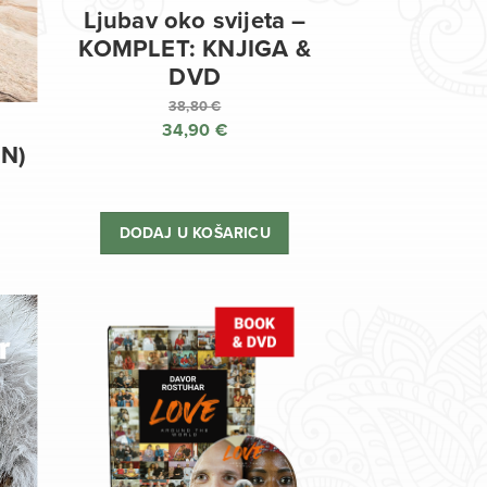
Ljubav oko svijeta –
KOMPLET: KNJIGA &
DVD
38,80
€
34,90
€
Izvorna
EN)
cijena
Trenutna
bila
cijena
je:
je:
DODAJ U KOŠARICU
38,80 €.
34,90 €.