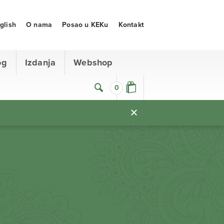
glish
O nama
Posao u KEKu
Kontakt
og
Izdanja
Webshop
0