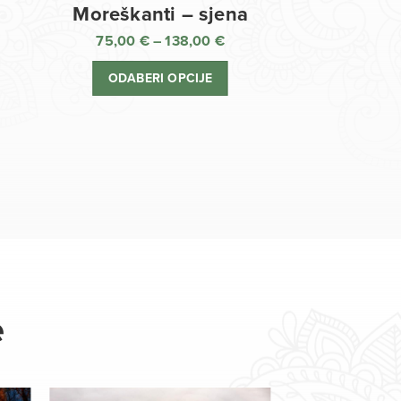
Moreškanti – sjena
75,00
€
–
138,00
€
aspon
Raspon
jena:
cijena:
ODABERI OPCIJE
d
od
,00 €
75,00 €
o
do
8,00 €
138,00 €
e