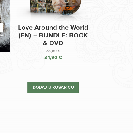
Love Around the World
(EN) – BUNDLE: BOOK
& DVD
38,80
€
34,90
€
Izvorna
cijena
Trenutna
bila
cijena
je:
je:
DODAJ U KOŠARICU
38,80 €.
34,90 €.