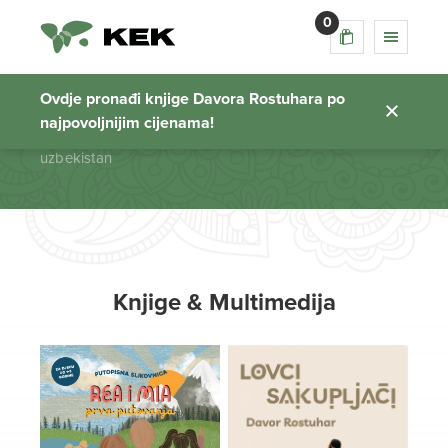
0
uzbekistan
Ovdje pronađi knjige Davora Rostuhara po
najpovoljnijim cijenama!
Početna stranica
uzbekistan
Knjige & Multimedija