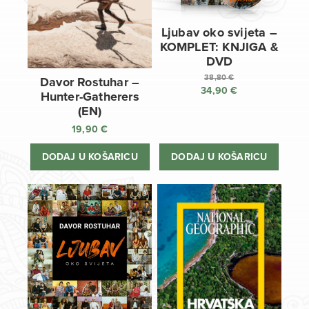
Ljubav oko svijeta –
KOMPLET: KNJIGA &
DVD
38,80
€
Davor Rostuhar –
34,90
€
Izvorna
Hunter-Gatherers
cijena
Trenutna
(EN)
bila
cijena
19,90
€
je:
je:
38,80 €.
34,90 €.
DODAJ U KOŠARICU
DODAJ U KOŠARICU