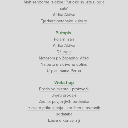
Multisenzorna izložba ‘Put oko svijeta u pola
sata’
Afrika Aktiva
Tjedan tibetanske kulture
Putopisi
Polarni san
Afrika Aktiva
Džungla
Motorom po Zapadnoj Africi
Na putu u skrivenu dolinu
U planinama Perua
Webshop
Prodajno mjesto i proizvodi
Uvjeti prodaje
Zaštita povjerljivih podataka
Izjava o prikupljanju i korištenju osobnih
podataka
Izjava o konverziji