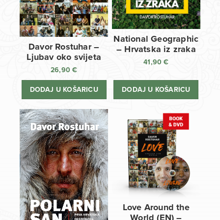
National Geographic
Davor Rostuhar –
– Hrvatska iz zraka
Ljubav oko svijeta
41,90
€
26,90
€
DODAJ U KOŠARICU
DODAJ U KOŠARICU
Love Around the
World (EN) –