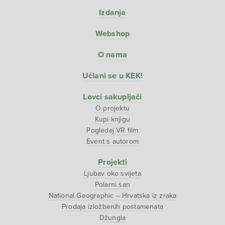
Izdanja
Webshop
O nama
Učlani se u KEK!
Lovci sakupljači
O projektu
Kupi knjigu
Pogledaj VR film
Event s autorom
Projekti
Ljubav oko svijeta
Polarni san
National Geographic – Hrvatska iz zraka
Prodaja izložbenih postamenata
Džungla