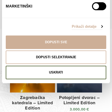
do
do
POGLEDAJTE SVE PROIZVODE U OVOJ KATEGORIJI
MARKETINŠKI
138,00 €
138,00 €
Prikaži detalje
DOPUSTI SVE
Limited Edition Fotografije
DOPUSTI SELEKTIRANJE
USKRATI
Zagrebačka
Potopljeni dvorac –
katedrala – Limited
Limited Edition
Edition
3.000,00
€