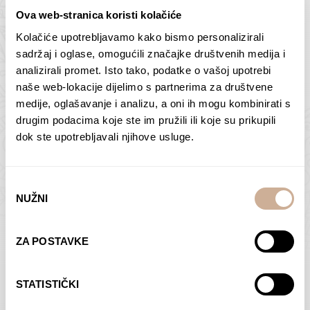
Ova web-stranica koristi kolačiće
Kolačiće upotrebljavamo kako bismo personalizirali
Butan – ljudi 2
Antarktika – krajolik
sadržaj i oglase, omogućili značajke društvenih medija i
2
analizirali promet. Isto tako, podatke o vašoj upotrebi
75,00
€
–
138,00
€
Raspon
cijena:
75,00
€
–
138,00
€
Raspon
naše web-lokacije dijelimo s partnerima za društvene
od
cijena:
medije, oglašavanje i analizu, a oni ih mogu kombinirati s
ODABERI OPCIJE
ODABERI OPCIJE
75,00 €
od
drugim podacima koje ste im pružili ili koje su prikupili
do
75,00 €
dok ste upotrebljavali njihove usluge.
138,00 €
do
138,00 €
Odabir
NUŽNI
pristanka
Dolac
Moreškanti – sjena
ZA POSTAVKE
75,00
€
–
138,00
€
Raspon
75,00
€
–
138,00
€
Raspon
cijena:
cijena:
ODABERI OPCIJE
ODABERI OPCIJE
STATISTIČKI
od
od
75,00 €
75,00 €