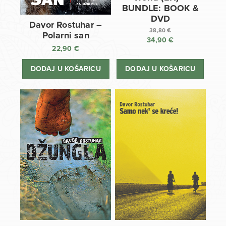
BUNDLE: BOOK &
DVD
Davor Rostuhar –
38,80
€
Polarni san
34,90
€
Izvorna
22,90
€
cijena
Trenutna
bila
cijena
DODAJ U KOŠARICU
DODAJ U KOŠARICU
je:
je:
38,80 €.
34,90 €.