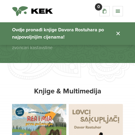
0
zvoncari kastavstine
Ovdje pronađi knjige Davora Rostuhara po
najpovoljnijim cijenama!
Početna stranica
zvoncari kastavstine
Knjige & Multimedija