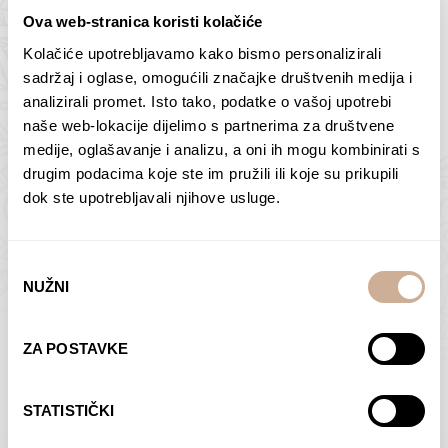
Ova web-stranica koristi kolačiće
Kolačiće upotrebljavamo kako bismo personalizirali
Butan – ljudi 2
Antarktika – krajolik
sadržaj i oglase, omogućili značajke društvenih medija i
2
analizirali promet. Isto tako, podatke o vašoj upotrebi
75,00
€
–
138,00
€
Raspon
cijena:
75,00
€
–
138,00
€
Raspon
naše web-lokacije dijelimo s partnerima za društvene
od
cijena:
medije, oglašavanje i analizu, a oni ih mogu kombinirati s
ODABERI OPCIJE
ODABERI OPCIJE
75,00 €
od
drugim podacima koje ste im pružili ili koje su prikupili
do
75,00 €
dok ste upotrebljavali njihove usluge.
138,00 €
do
138,00 €
Odabir
NUŽNI
pristanka
Dolac
Moreškanti – sjena
ZA POSTAVKE
75,00
€
–
138,00
€
Raspon
75,00
€
–
138,00
€
Raspon
cijena:
cijena:
ODABERI OPCIJE
ODABERI OPCIJE
STATISTIČKI
od
od
75,00 €
75,00 €