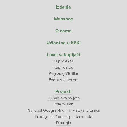
Izdanja
Webshop
O nama
Učlani se u KEK!
Lovci sakupljači
O projektu
Kupi knjigu
Pogledaj VR film
Event s autorom
Projekti
Ljubav oko svijeta
Polarni san
National Geographic – Hrvatska iz zraka
Prodaja izložbenih postamenata
Džungla