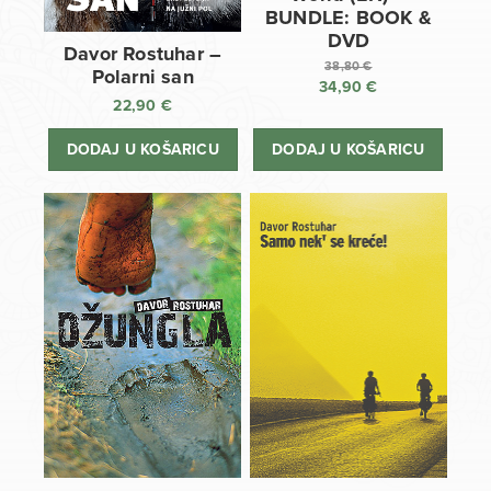
BUNDLE: BOOK &
DVD
Davor Rostuhar –
38,80
€
Polarni san
34,90
€
Izvorna
22,90
€
cijena
Trenutna
bila
cijena
DODAJ U KOŠARICU
DODAJ U KOŠARICU
je:
je:
38,80 €.
34,90 €.