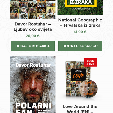
National Geographic
Davor Rostuhar –
– Hrvatska iz zraka
Ljubav oko svijeta
41,90
€
26,90
€
DODAJ U KOŠARICU
DODAJ U KOŠARICU
Love Around the
World (EN) –