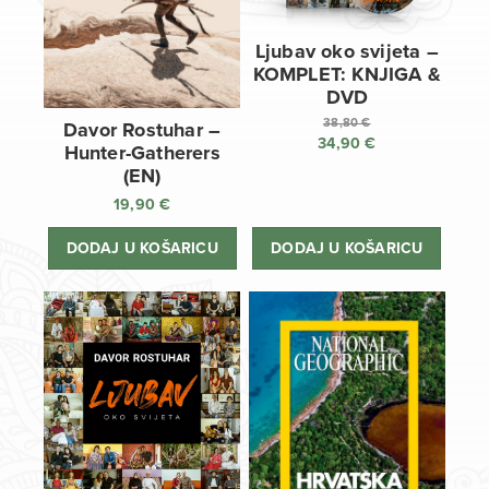
Ljubav oko svijeta –
KOMPLET: KNJIGA &
DVD
38,80
€
Davor Rostuhar –
34,90
€
Izvorna
Hunter-Gatherers
cijena
Trenutna
(EN)
bila
cijena
19,90
€
je:
je:
38,80 €.
34,90 €.
DODAJ U KOŠARICU
DODAJ U KOŠARICU