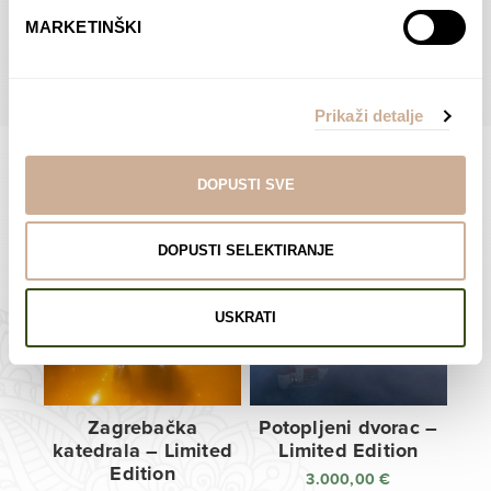
do
do
POGLEDAJTE SVE PROIZVODE U OVOJ KATEGORIJI
MARKETINŠKI
138,00 €
138,00 €
Prikaži detalje
DOPUSTI SVE
Limited Edition Fotografije
DOPUSTI SELEKTIRANJE
USKRATI
Zagrebačka
Potopljeni dvorac –
katedrala – Limited
Limited Edition
Edition
3.000,00
€