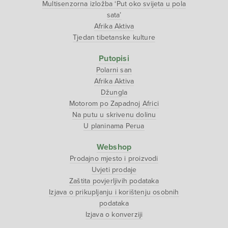
Multisenzorna izložba ‘Put oko svijeta u pola
sata’
Afrika Aktiva
Tjedan tibetanske kulture
Putopisi
Polarni san
Afrika Aktiva
Džungla
Motorom po Zapadnoj Africi
Na putu u skrivenu dolinu
U planinama Perua
Webshop
Prodajno mjesto i proizvodi
Uvjeti prodaje
Zaštita povjerljivih podataka
Izjava o prikupljanju i korištenju osobnih
podataka
Izjava o konverziji