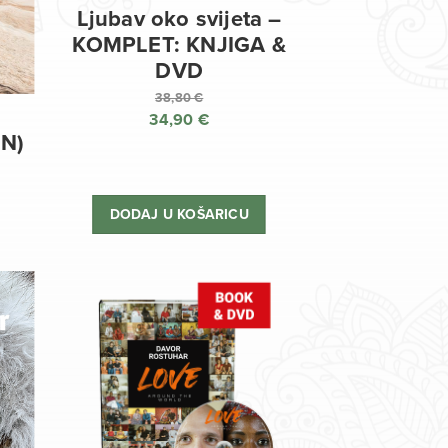
Ljubav oko svijeta –
KOMPLET: KNJIGA &
DVD
38,80
€
34,90
€
Izvorna
EN)
cijena
Trenutna
bila
cijena
je:
je:
DODAJ U KOŠARICU
38,80 €.
34,90 €.