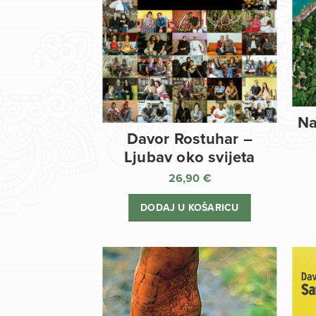
Na
Davor Rostuhar –
Ljubav oko svijeta
26,90
€
DODAJ U KOŠARICU