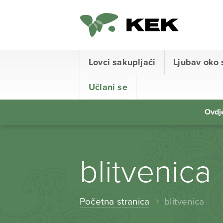
Lovci sakupljači
Ljubav oko 
Učlani se
Ovdje
blitvenica
Početna stranica
blitvenica