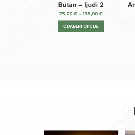
Butan – ljudi 2
An
75,00
€
–
138,00
€
Raspon
cijena:
ODABERI OPCIJE
od
75,00 €
do
138,00 €