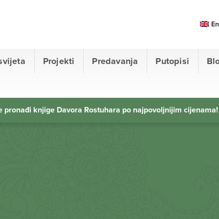
En
svijeta
Projekti
Predavanja
Putopisi
Bl
 pronađi knjige Davora Rostuhara po najpovoljnijim cijenama!