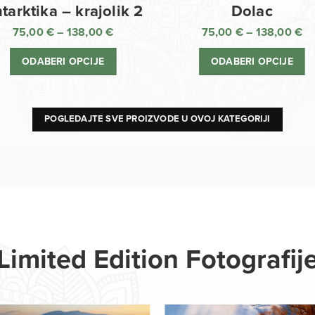
Dolac
tarktika – krajolik 2
75,00
€
–
138,00
€
75,00
€
–
138,00
€
R
Raspon
ci
cijena:
ODABERI OPCIJE
ODABERI OPCIJE
o
od
75
75,00 €
d
do
13
138,00 €
POGLEDAJTE SVE PROIZVODE U OVOJ KATEGORIJI
Limited Edition Fotografij