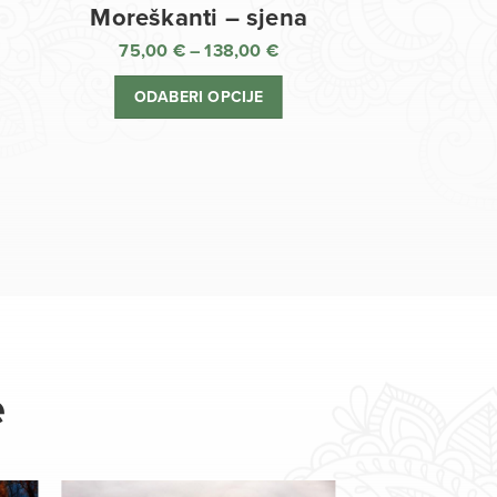
Moreškanti – sjena
75,00
€
–
138,00
€
aspon
Raspon
jena:
cijena:
ODABERI OPCIJE
d
od
,00 €
75,00 €
o
do
8,00 €
138,00 €
e