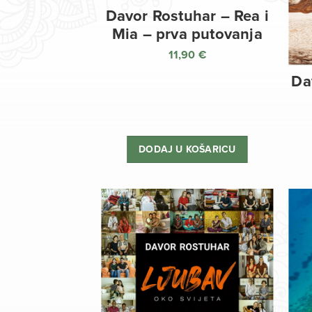
Davor Rostuhar – Rea i
Mia – prva putovanja
11,90
€
Da
DODAJ U KOŠARICU