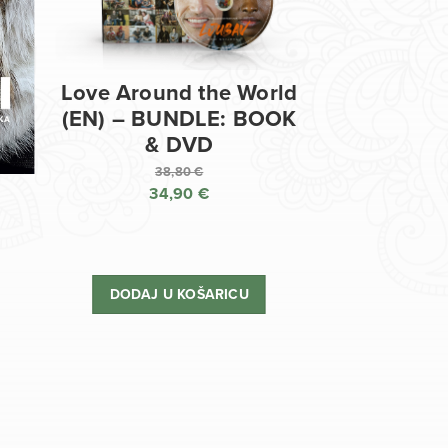
Love Around the World
(EN) – BUNDLE: BOOK
& DVD
38,80
€
34,90
€
Izvorna
cijena
Trenutna
bila
cijena
je:
je:
DODAJ U KOŠARICU
38,80 €.
34,90 €.