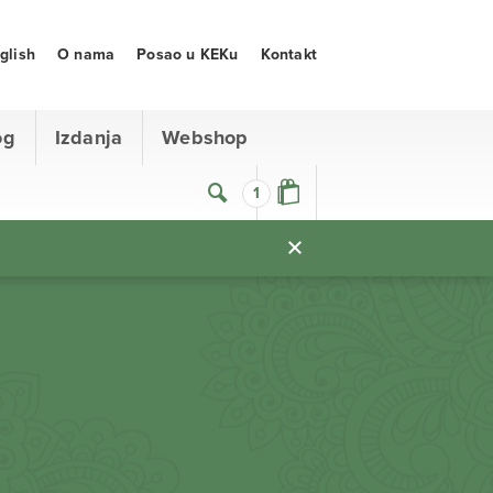
glish
O nama
Posao u KEKu
Kontakt
og
Izdanja
Webshop
1