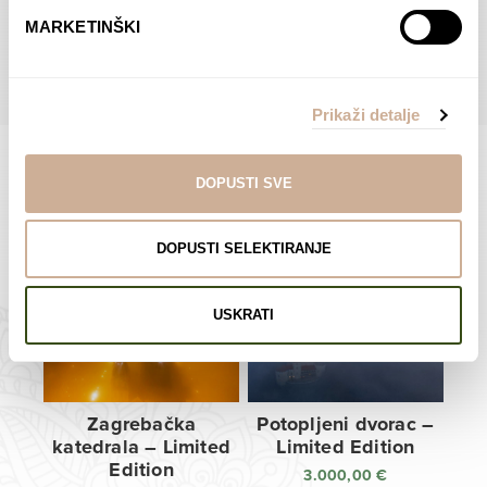
do
do
POGLEDAJTE SVE PROIZVODE U OVOJ KATEGORIJI
MARKETINŠKI
138,00 €
138,00 €
Prikaži detalje
DOPUSTI SVE
Limited Edition Fotografije
DOPUSTI SELEKTIRANJE
USKRATI
Zagrebačka
Potopljeni dvorac –
katedrala – Limited
Limited Edition
Edition
3.000,00
€