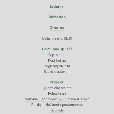
Izdanja
Webshop
O nama
Učlani se u KEK!
Lovci sakupljači
O projektu
Kupi knjigu
Pogledaj VR film
Event s autorom
Projekti
Ljubav oko svijeta
Polarni san
National Geographic – Hrvatska iz zraka
Prodaja izložbenih postamenata
Džungla