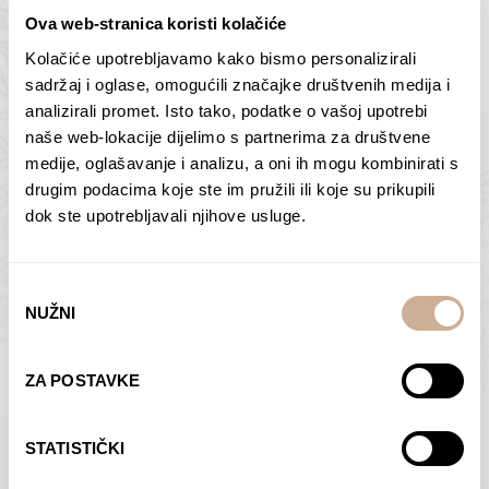
Ova web-stranica koristi kolačiće
Kolačiće upotrebljavamo kako bismo personalizirali
Butan – ljudi 2
Antarktika – krajolik
sadržaj i oglase, omogućili značajke društvenih medija i
2
analizirali promet. Isto tako, podatke o vašoj upotrebi
75,00
€
–
138,00
€
Raspon
cijena:
75,00
€
–
138,00
€
Raspon
naše web-lokacije dijelimo s partnerima za društvene
od
cijena:
medije, oglašavanje i analizu, a oni ih mogu kombinirati s
ODABERI OPCIJE
ODABERI OPCIJE
75,00 €
od
drugim podacima koje ste im pružili ili koje su prikupili
do
75,00 €
dok ste upotrebljavali njihove usluge.
138,00 €
do
138,00 €
Odabir
NUŽNI
pristanka
Dolac
Moreškanti – sjena
ZA POSTAVKE
75,00
€
–
138,00
€
Raspon
75,00
€
–
138,00
€
Raspon
cijena:
cijena:
ODABERI OPCIJE
ODABERI OPCIJE
STATISTIČKI
od
od
75,00 €
75,00 €