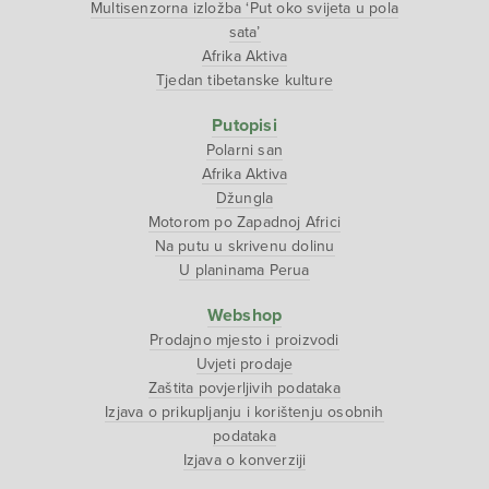
Multisenzorna izložba ‘Put oko svijeta u pola
sata’
Afrika Aktiva
Tjedan tibetanske kulture
Putopisi
Polarni san
Afrika Aktiva
Džungla
Motorom po Zapadnoj Africi
Na putu u skrivenu dolinu
U planinama Perua
Webshop
Prodajno mjesto i proizvodi
Uvjeti prodaje
Zaštita povjerljivih podataka
Izjava o prikupljanju i korištenju osobnih
podataka
Izjava o konverziji