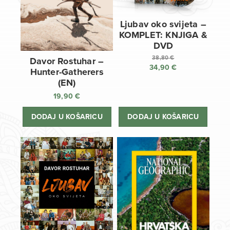
Ljubav oko svijeta –
KOMPLET: KNJIGA &
DVD
38,80
€
Davor Rostuhar –
34,90
€
Izvorna
Hunter-Gatherers
cijena
Trenutna
(EN)
bila
cijena
19,90
€
je:
je:
38,80 €.
34,90 €.
DODAJ U KOŠARICU
DODAJ U KOŠARICU