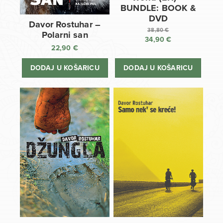
BUNDLE: BOOK &
DVD
Davor Rostuhar –
38,80
€
Polarni san
34,90
€
Izvorna
22,90
€
cijena
Trenutna
bila
cijena
DODAJ U KOŠARICU
DODAJ U KOŠARICU
je:
je:
38,80 €.
34,90 €.