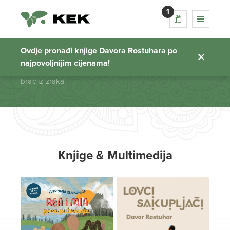
1
brac iz zraka
Ovdje pronađi knjige Davora Rostuhara po
najpovoljnijim cijenama!
Početna stranica
brac iz zraka
Knjige & Multimedija