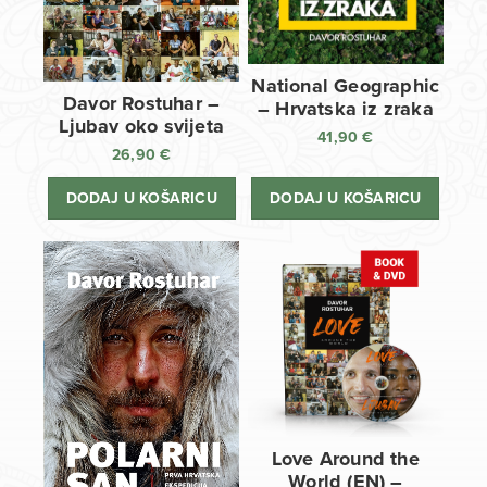
National Geographic
Davor Rostuhar –
– Hrvatska iz zraka
Ljubav oko svijeta
41,90
€
26,90
€
DODAJ U KOŠARICU
DODAJ U KOŠARICU
Love Around the
World (EN) –