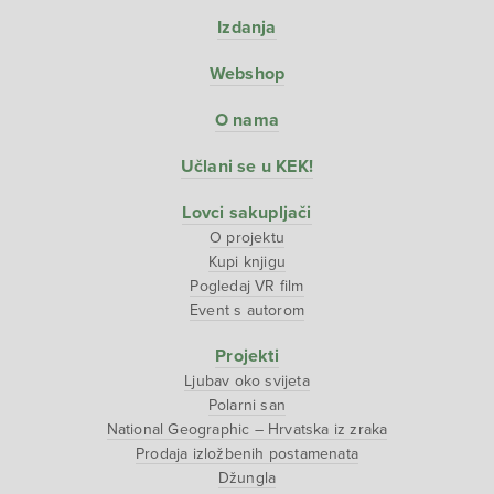
Izdanja
Webshop
O nama
Učlani se u KEK!
Lovci sakupljači
O projektu
Kupi knjigu
Pogledaj VR film
Event s autorom
Projekti
Ljubav oko svijeta
Polarni san
National Geographic – Hrvatska iz zraka
Prodaja izložbenih postamenata
Džungla