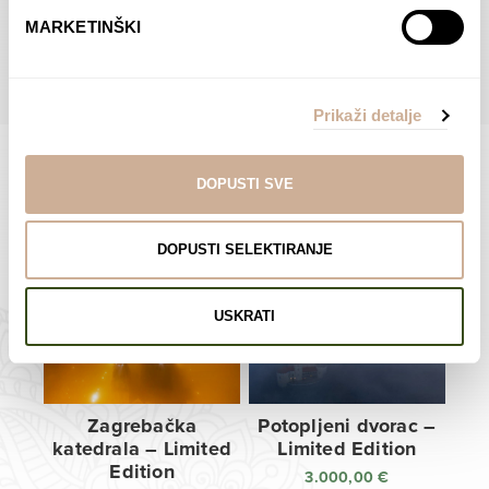
do
do
POGLEDAJTE SVE PROIZVODE U OVOJ KATEGORIJI
MARKETINŠKI
138,00 €
138,00 €
Prikaži detalje
DOPUSTI SVE
Limited Edition Fotografije
DOPUSTI SELEKTIRANJE
USKRATI
Zagrebačka
Potopljeni dvorac –
katedrala – Limited
Limited Edition
Edition
3.000,00
€