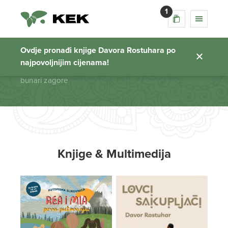
1
bunari zagore
Ovdje pronađi knjige Davora Rostuhara po
najpovoljnijim cijenama!
Početna stranica
bunari zagore
Knjige & Multimedija