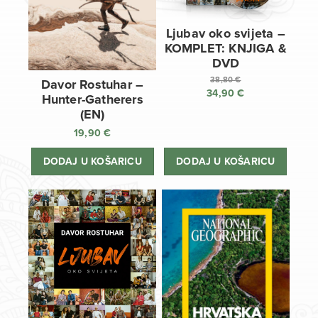
Ljubav oko svijeta –
KOMPLET: KNJIGA &
DVD
38,80
€
Davor Rostuhar –
34,90
€
Izvorna
Hunter-Gatherers
cijena
Trenutna
(EN)
bila
cijena
19,90
€
je:
je:
38,80 €.
34,90 €.
DODAJ U KOŠARICU
DODAJ U KOŠARICU