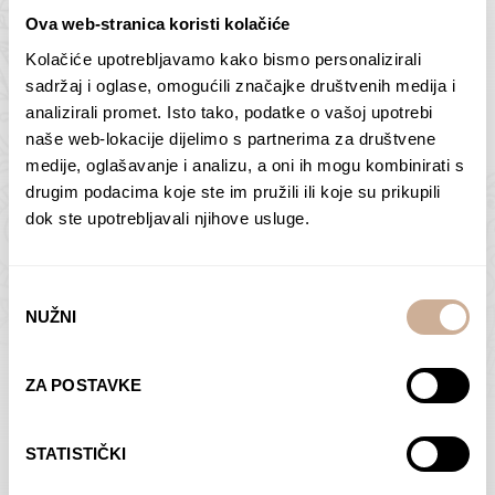
Ova web-stranica koristi kolačiće
Kolačiće upotrebljavamo kako bismo personalizirali
Butan – ljudi 2
Antarktika – krajolik
sadržaj i oglase, omogućili značajke društvenih medija i
2
analizirali promet. Isto tako, podatke o vašoj upotrebi
75,00
€
–
138,00
€
Raspon
cijena:
75,00
€
–
138,00
€
Raspon
naše web-lokacije dijelimo s partnerima za društvene
od
cijena:
medije, oglašavanje i analizu, a oni ih mogu kombinirati s
ODABERI OPCIJE
ODABERI OPCIJE
75,00 €
od
drugim podacima koje ste im pružili ili koje su prikupili
do
75,00 €
dok ste upotrebljavali njihove usluge.
138,00 €
do
138,00 €
Odabir
NUŽNI
pristanka
Dolac
Moreškanti – sjena
ZA POSTAVKE
75,00
€
–
138,00
€
Raspon
75,00
€
–
138,00
€
Raspon
cijena:
cijena:
ODABERI OPCIJE
ODABERI OPCIJE
STATISTIČKI
od
od
75,00 €
75,00 €