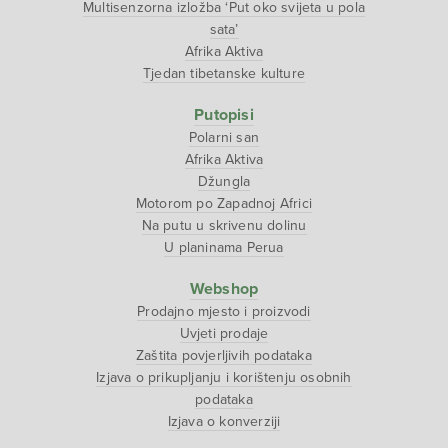
Multisenzorna izložba ‘Put oko svijeta u pola
sata’
Afrika Aktiva
Tjedan tibetanske kulture
Putopisi
Polarni san
Afrika Aktiva
Džungla
Motorom po Zapadnoj Africi
Na putu u skrivenu dolinu
U planinama Perua
Webshop
Prodajno mjesto i proizvodi
Uvjeti prodaje
Zaštita povjerljivih podataka
Izjava o prikupljanju i korištenju osobnih
podataka
Izjava o konverziji