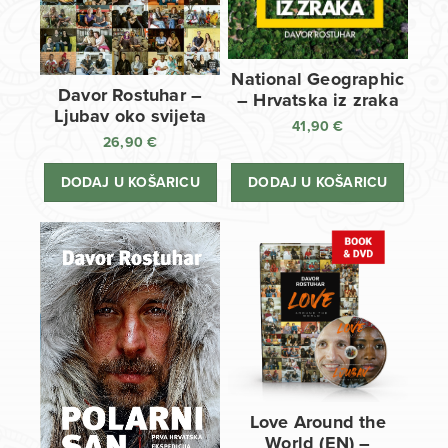
National Geographic
Davor Rostuhar –
– Hrvatska iz zraka
Ljubav oko svijeta
41,90
€
26,90
€
DODAJ U KOŠARICU
DODAJ U KOŠARICU
Love Around the
World (EN) –