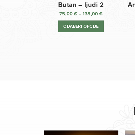
Butan – ljudi 2
An
75,00
€
–
138,00
€
Raspon
cijena:
ODABERI OPCIJE
od
75,00 €
do
138,00 €