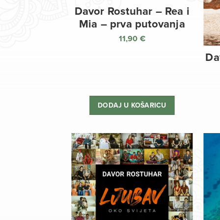
Davor Rostuhar – Rea i
Mia – prva putovanja
11,90
€
Da
DODAJ U KOŠARICU