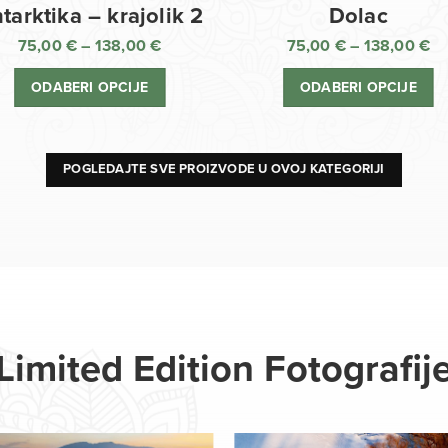
Dolac
tarktika – krajolik 2
75,00
€
–
138,00
€
75,00
€
–
138,00
€
R
Raspon
ci
cijena:
ODABERI OPCIJE
ODABERI OPCIJE
o
od
75
75,00 €
d
do
13
138,00 €
POGLEDAJTE SVE PROIZVODE U OVOJ KATEGORIJI
Limited Edition Fotografij