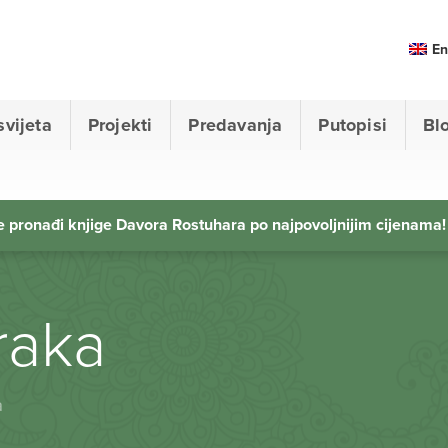
En
svijeta
Projekti
Predavanja
Putopisi
Bl
 pronađi knjige Davora Rostuhara po najpovoljnijim cijenama!
zraka
a