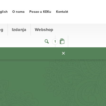
glish
O nama
Posao u KEKu
Kontakt
og
Izdanja
Webshop
1