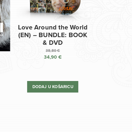
Love Around the World
(EN) – BUNDLE: BOOK
& DVD
38,80
€
34,90
€
Izvorna
cijena
Trenutna
bila
cijena
je:
je:
DODAJ U KOŠARICU
38,80 €.
34,90 €.