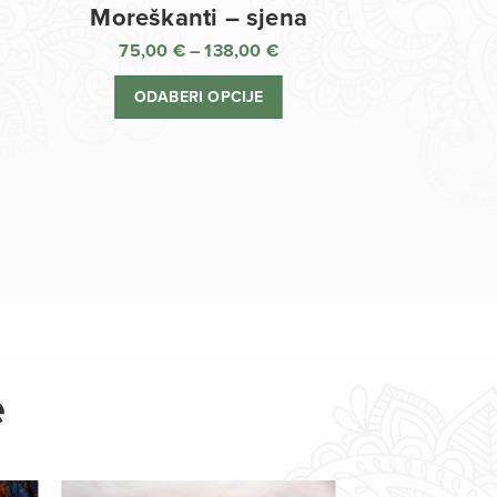
Moreškanti – sjena
75,00
€
–
138,00
€
aspon
Raspon
jena:
cijena:
ODABERI OPCIJE
d
od
,00 €
75,00 €
o
do
8,00 €
138,00 €
e