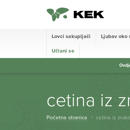
Lovci sakupljači
Ljubav oko 
Učlani se
Ovdje
cetina iz 
Početna stranica
cetina iz zrak