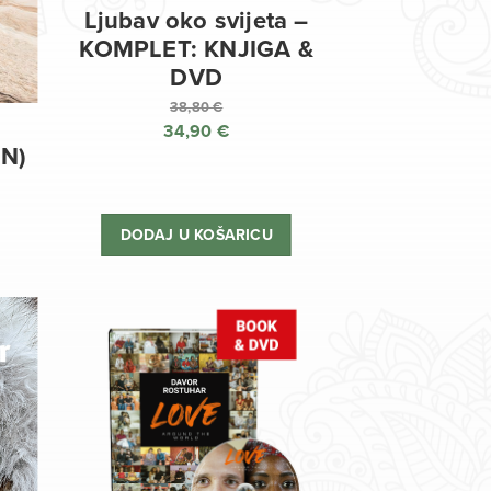
Ljubav oko svijeta –
KOMPLET: KNJIGA &
DVD
38,80
€
34,90
€
Izvorna
EN)
cijena
Trenutna
bila
cijena
je:
je:
DODAJ U KOŠARICU
38,80 €.
34,90 €.