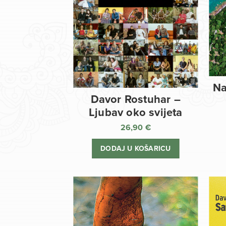
Na
Davor Rostuhar –
Ljubav oko svijeta
26,90
€
DODAJ U KOŠARICU