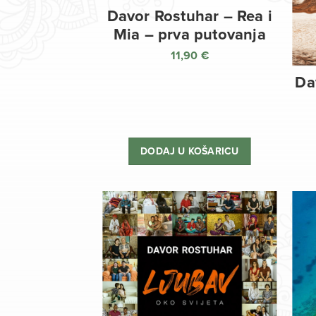
Davor Rostuhar – Rea i
Mia – prva putovanja
11,90
€
Da
DODAJ U KOŠARICU