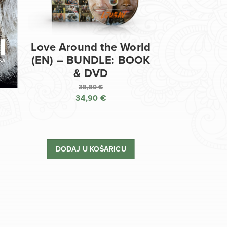
Love Around the World
(EN) – BUNDLE: BOOK
& DVD
38,80
€
34,90
€
Izvorna
cijena
Trenutna
bila
cijena
je:
je:
DODAJ U KOŠARICU
38,80 €.
34,90 €.