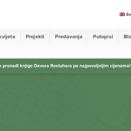
En
svijeta
Projekti
Predavanja
Putopisi
Bl
 pronađi knjige Davora Rostuhara po najpovoljnijim cijenama!