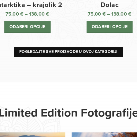
Dolac
tarktika – krajolik 2
75,00
€
–
138,00
€
75,00
€
–
138,00
€
R
Raspon
ci
cijena:
ODABERI OPCIJE
ODABERI OPCIJE
o
od
75
75,00 €
d
do
13
138,00 €
POGLEDAJTE SVE PROIZVODE U OVOJ KATEGORIJI
Limited Edition Fotografij