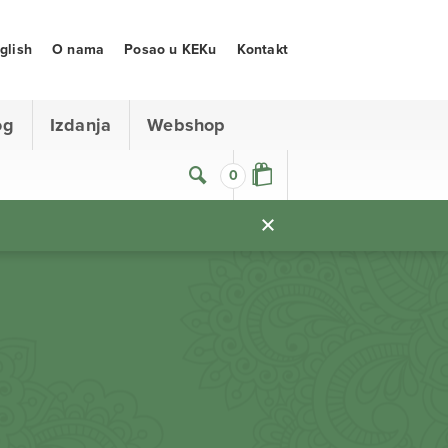
glish
O nama
Posao u KEKu
Kontakt
og
Izdanja
Webshop
0