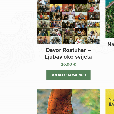
Na
Davor Rostuhar –
Ljubav oko svijeta
26,90
€
DODAJ U KOŠARICU