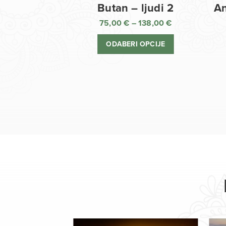
Butan – ljudi 2
An
75,00
€
–
138,00
€
Raspon
cijena:
ODABERI OPCIJE
od
75,00 €
do
138,00 €