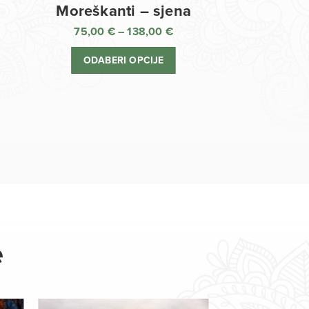
Moreškanti – sjena
75,00
€
–
138,00
€
aspon
Raspon
jena:
cijena:
ODABERI OPCIJE
d
od
,00 €
75,00 €
o
do
8,00 €
138,00 €
e