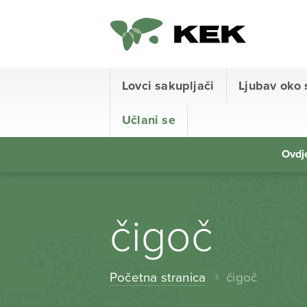
Lovci sakupljači
Ljubav oko 
Učlani se
Ovdje
čigoč
Početna stranica
čigoč