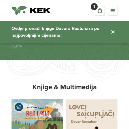
1
čigoč
Ovdje pronađi knjige Davora Rostuhara po
najpovoljnijim cijenama!
Početna stranica
čigoč
Knjige & Multimedija