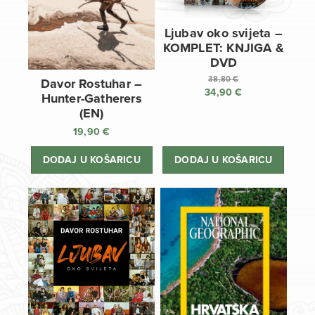
Ljubav oko svijeta –
KOMPLET: KNJIGA &
DVD
38,80
€
Davor Rostuhar –
34,90
€
Izvorna
Hunter-Gatherers
cijena
Trenutna
(EN)
bila
cijena
19,90
€
je:
je:
38,80 €.
34,90 €.
DODAJ U KOŠARICU
DODAJ U KOŠARICU