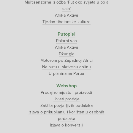
Multisenzorna izložba ‘Put oko svijeta u pola
sata’
Afrika Aktiva
Tjedan tibetanske kulture
Putopisi
Polarni san
Afrika Aktiva
Džungla
Motorom po Zapadnoj Africi
Na putu u skrivenu dolinu
U planinama Perua
Webshop
Prodajno mjesto i proizvodi
Uvjeti prodaje
Zaštita povjerljivih podataka
Izjava o prikupljanju i korištenju osobnih
podataka
Izjava o konverziji