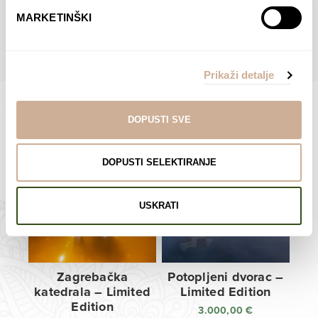
do
do
POGLEDAJTE SVE PROIZVODE U OVOJ KATEGORIJI
MARKETINŠKI
138,00 €
138,00 €
Prikaži detalje
DOPUSTI SVE
Limited Edition Fotografije
DOPUSTI SELEKTIRANJE
USKRATI
Zagrebačka
Potopljeni dvorac –
katedrala – Limited
Limited Edition
Edition
3.000,00
€