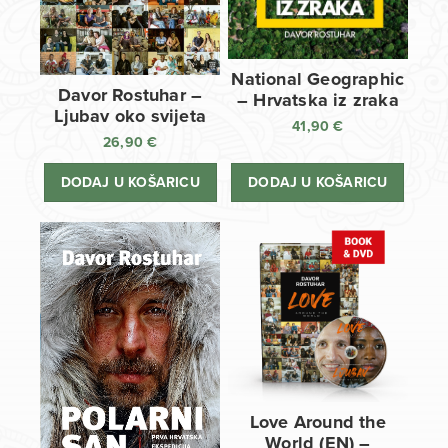
National Geographic
Davor Rostuhar –
– Hrvatska iz zraka
Ljubav oko svijeta
41,90
€
26,90
€
DODAJ U KOŠARICU
DODAJ U KOŠARICU
Love Around the
World (EN) –