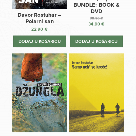
BUNDLE: BOOK &
DVD
Davor Rostuhar –
38,80
€
Polarni san
34,90
€
Izvorna
22,90
€
cijena
Trenutna
bila
cijena
DODAJ U KOŠARICU
DODAJ U KOŠARICU
je:
je:
38,80 €.
34,90 €.